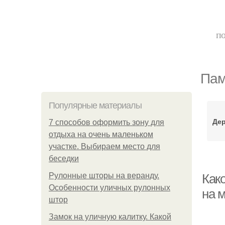
по
Пам
Популярные материалы
Дер
7 способов оформить зону для
отдыха на очень маленьком
участке. Выбираем место для
беседки
Рулонные шторы на веранду.
Как
Особенности уличных рулонных
на 
штор
Замок на уличную калитку. Какой