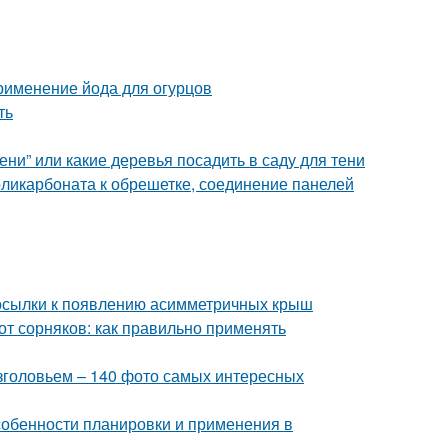
Применение йода для огурцов
ть
ни” или какие деревья посадить в саду для тени
оликарбоната к обрешетке, соединение панелей
осылки к появлению асимметричных крыш
от сорняков: как правильно применять
изголовьем – 140 фото самых интересных
собенности планировки и применения в