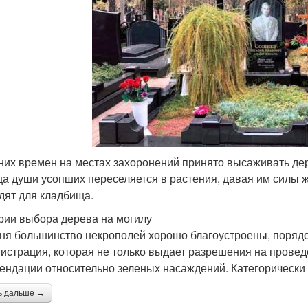
них времен на местах захоронений принято высаживать дере
ца души усопших переселяется в растения, давая им силы жи
дят для кладбища.
рии выбора дерева на могилу
ня большинство некрополей хорошо благоустроены, порядо
истрация, которая не только выдает разрешения на провед
ендации относительно зеленых насаждений. Категорически 
ь дальше →