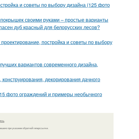
остройка и советы по выбору дизайна (125 фото
из покрышек своими руками – простые варианты
пасен дуб красный для белорусских лесов?
 проектирование, постройка и советы по выбору
 лучших вариантов современного дизайна,
 конструирования, декорирования дачного
115 фото ограждений и примеры необычного
язь
решено при указании обратной гиперссылки.