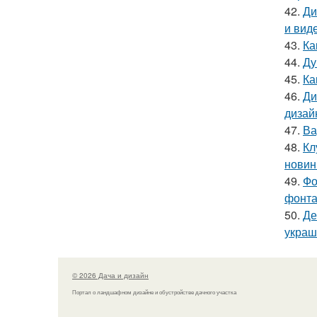
42.
Ди
и вид
43.
Ка
44.
Ду
45.
Ка
46.
Ди
дизай
47.
Ва
48.
Кл
новин
49.
Фо
фонта
50.
Де
украш
© 2026 Дача и дизайн
Портал о ландшафном дизайне и обустройстве дачного участка