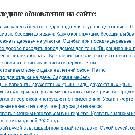
ледние обновления на сайте:
лько капель йода на ведро воды для огурцов для полива. 
сивые беседки для дачи. Какую конструкцию беседки выбра
 сажать деревья на участке. Ошибки при посадке деревьев
ое дерево посадить перед домом для тени. “Выращивание те
ес из поликарбоната. Крепление монолитного и сотового п
 собой и с примыкающими поверхностями
страиваем зону отдыха на летний сезон. Патио
то для отдыха на даче. Садовая мебель
ы и варианты двухскатных крыш. Виды двухскатных крыш
хскатная крыша с разными скатами асимметричная. Предп
аган от сорняков инструкция по применению. Ураган Форте 
зные навесы на дачу. Конфигурации навесов
овать с мягким изголовьем в интерьере. Кровать с мягким 
нерских моделей 2022 года
хой ручей в ландшафтном дизайне на даче. Сухой ручей: о
афтном дизайне