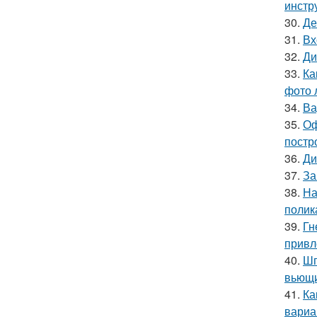
инстр
30.
Де
31.
Вх
32.
Ди
33.
Ка
фото 
34.
Ва
35.
Оф
постр
36.
Ди
37.
За
38.
На
полик
39.
Гн
привл
40.
Шп
вьющи
41.
Ка
вариа