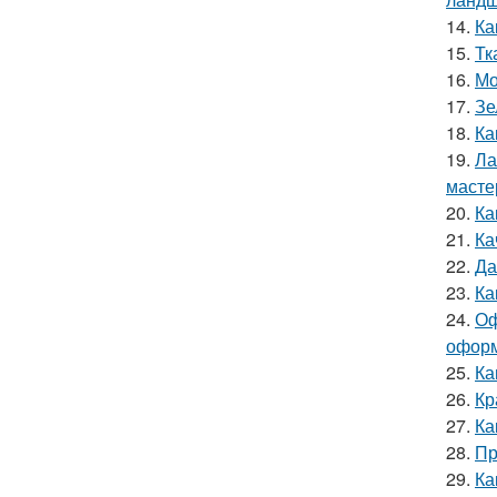
14.
Ка
15.
Тк
16.
Мо
17.
Зе
18.
Ка
19.
Ла
масте
20.
Ка
21.
Ка
22.
Да
23.
Ка
24.
Оф
оформ
25.
Ка
26.
Кр
27.
Ка
28.
Пр
29.
Ка