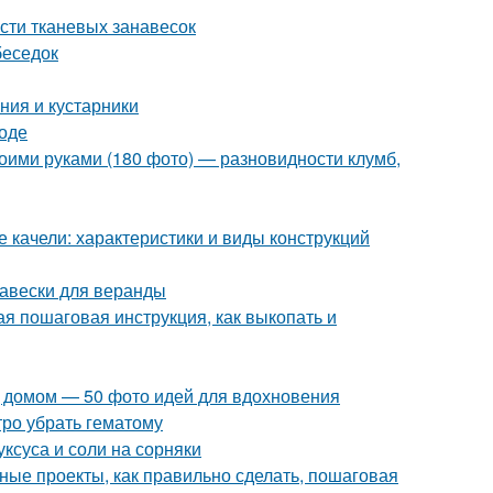
сти тканевых занавесок
беседок
ния и кустарники
роде
оими руками (180 фото) — разновидности клумб,
 качели: характеристики и виды конструкций
навески для веранды
я пошаговая инструкция, как выкопать и
 домом — 50 фото идей для вдохновения
тро убрать гематому
уксуса и соли на сорняки
ные проекты, как правильно сделать, пошаговая