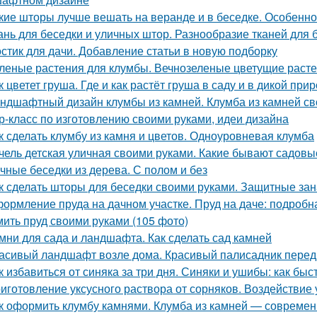
кие шторы лучше вешать на веранде и в беседке. Особенно
ань для беседки и уличных штор. Разнообразие тканей для 
стик для дачи. Добавление статьи в новую подборку
леные растения для клумбы. Вечнозеленые цветущие расте
к цветет груша. Где и как растёт груша в саду и в дикой при
ндшафтный дизайн клумбы из камней. Клумба из камней св
р-класс по изготовлению своими руками, идеи дизайна
к сделать клумбу из камня и цветов. Одноуровневая клумба
чель детская уличная своими руками. Какие бывают садовые
чные беседки из дерева. С полом и без
к сделать шторы для беседки своими руками. Защитные за
ормление пруда на дачном участке. Пруд на даче: подробна
ить пруд своими руками (105 фото)
мни для сада и ландшафта. Как сделать сад камней
асивый ландшафт возле дома. Красивый палисадник перед
к избавиться от синяка за три дня. Синяки и ушибы: как быс
иготовление уксусного раствора от сорняков. Воздействие 
к оформить клумбу камнями. Клумба из камней — современ