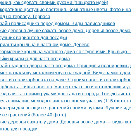
укция, как сделать своими руками (145 фото идей)
коративно цветущие растения. Комнатные цветы: фото и на
од на террасу. Терраса
зайн палисадника перед домом. Виды палисадников
кие деревья лучше сажать возле дома. Деревья возле дома
лучших вариантов для посадки
рианты крыльца в частном доме. Дерево
ормление крыльца частного дома со ступенями. Крыльцо 
ойки крыльца для частного дома
зайн заднего двора частного дома. Принципы планировки д
мок на калитку металлическую накладной. Виды замков для
вес из поликарбоната на даче. Строим навес из поликарб
арбоната, типы навесов, мастер-класс по изготовлению и у
ездо аиста своими руками для сада и огорода. Гнездо аиста 
ечь внимание молодого аиста к своему участку (115 фото + 
алеры для вьющихся растений своими руками. Лучшие идеи
хся растений (более 40 фото)
кие деревья сажать у дома. Деревья возле дома — виды ко
нтов для посадки