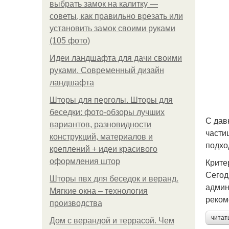
выбрать замок на калитку —
советы, как правильно врезать или
установить замок своими руками
(105 фото)
Идеи ландшафта для дачи своими
руками. Современный дизайн
ландшафта
Шторы для перголы. Шторы для
беседки: фото-обзоры лучших
С дав
вариантов, разновидности
части
конструкций, материалов и
подхо
креплений + идеи красивого
Крите
оформления штор
Сегод
Шторы пвх для беседок и веранд.
админ
Мягкие окна – технология
реком
производства
читат
Дом с верандой и террасой. Чем