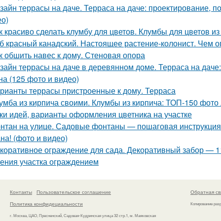
зайн террасы на даче. Терраса на даче: проектирование, п
ео)
к красиво сделать клумбу для цветов. Клумбы для цветов 
б красный канадский. Настоящее растение-колонист. Чем о
к обшить навес к дому. Стеновая опора
зайн террасы на даче в деревянном доме. Терраса на даче:
на (125 фото и видео)
рианты террасы пристроенные к дому. Терраса
умба из кирпича своими. Клумбы из кирпича: ТОП-150 фото
ки идей, варианты оформления цветника на участке
нтан на улице. Садовые фонтаны — пошаговая инструкция,
на! (фото и видео)
коративное ограждение для сада. Декоративный забор — 
ения участка ограждением
Контакты
Пользовательское соглашение
Обратная св
Политика конфидециальности
Копирование раз
г. Москва, ЦАО, Пресненский, Садовая-Кудринская улица 32 стр.1, м. Маяковская