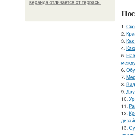
веранда отличается от террасы
Пос
1.
Ско
2.
Кра
3.
Как
4.
Как
5.
Нав
между
6.
Обу
7.
Мес
8.
Вид
9.
Дву
10.
Ур
11.
Ра
12.
Кр
дизай
13.
Су
ландш