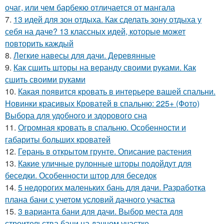
очаг, или чем барбекю отличается от мангала
7.
13 идей для зон отдыха. Как сделать зону отдыха у
себя на даче? 13 классных идей, которые может
повторить каждый
8.
Легкие навесы для дачи. Деревянные
9.
Как сшить шторы на веранду своими руками. Как
сшить своими руками
10.
Какая появится кровать в интерьере вашей спальни.
Новинки красивых Кроватей в спальню: 225+ (Фото)
Выбора для удобного и здорового сна
11.
Огромная кровать в спальню. Особенности и
габариты больших кроватей
12.
Герань в открытом грунте. Описание растения
13.
Какие уличные рулонные шторы подойдут для
беседки. Особенности штор для беседок
14.
5 недорогих маленьких бань для дачи. Разработка
плана бани с учетом условий дачного участка
15.
3 варианта бани для дачи. Выбор места для
строительства бани на дачном участке