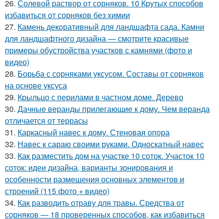
26.
Солевой раствор от сорняков. 10 Крутых способов
избавиться от сорняков без химии
27.
Камень декоративный для ландшафта сада. Камни
для ландшафтного дизайна — смотрите красивые
примеры обустройства участков с камнями (фото и
видео)
28.
Борьба с сорняками уксусом. Составы от сорняков
на основе уксуса
29.
Крыльцо с перилами в частном доме. Дерево
30.
Дачные веранды прилегающие к дому. Чем веранда
отличается от террасы
31.
Каркасный навес к дому. Стеновая опора
32.
Навес к сараю своими руками. Односкатный навес
33.
Как разместить дом на участке 10 соток. Участок 10
соток: идеи дизайна, варианты зонирования и
особенности размещения основных элементов и
строений (115 фото + видео)
34.
Как разводить отраву для травы. Средства от
сорняков — 18 проверенных способов, как избавиться