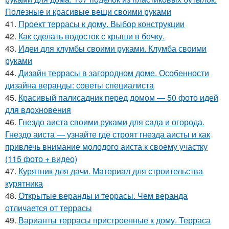
Полезные и красивые вещи своими руками
41.
Проект террасы к дому. Выбор конструкции
42.
Как сделать водосток с крыши в бочку.
43.
Идеи для клумбы своими руками. Клумба своими
руками
44.
Дизайн террасы в загородном доме. Особенности
дизайна веранды: советы специалиста
45.
Красивый палисадник перед домом — 50 фото идей
для вдохновения
46.
Гнездо аиста своими руками для сада и огорода.
Гнездо аиста — узнайте где строят гнезда аисты и как
привлечь внимание молодого аиста к своему участку
(115 фото + видео)
47.
Курятник для дачи. Материал для строительства
курятника
48.
Открытые веранды и террасы. Чем веранда
отличается от террасы
49.
Варианты террасы пристроенные к дому. Терраса