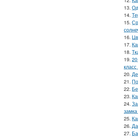
12.
Ка
13.
Од
14.
Те
15.
Ср
солне
16.
Цв
17.
Ка
18.
Тк
19.
20
класс 
20.
Де
21.
По
22.
Бе
23.
Ка
24.
За
замка
25.
Ка
26.
Да
27.
Ба