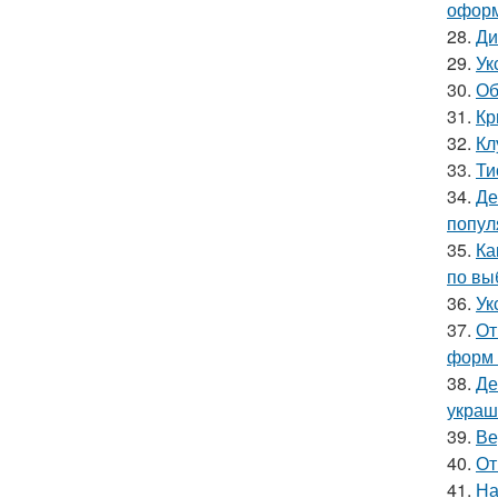
офор
28.
Ди
29.
Ук
30.
Об
31.
Кр
32.
Кл
33.
Ти
34.
Де
попул
35.
Ка
по вы
36.
Ук
37.
От
форм 
38.
Де
украш
39.
Ве
40.
От
41.
На