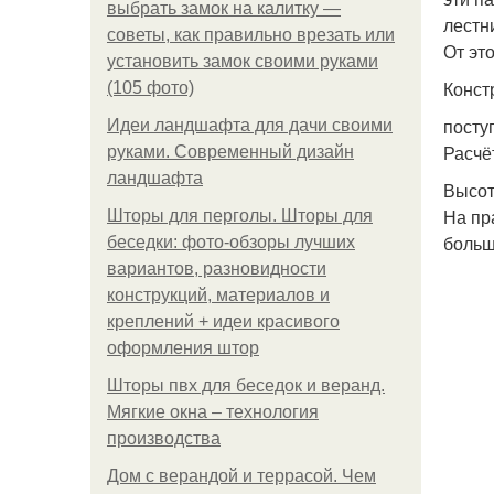
выбрать замок на калитку —
лестн
советы, как правильно врезать или
От эт
установить замок своими руками
Конст
(105 фото)
посту
Идеи ландшафта для дачи своими
Расчё
руками. Современный дизайн
ландшафта
Высот
На пр
Шторы для перголы. Шторы для
больш
беседки: фото-обзоры лучших
вариантов, разновидности
конструкций, материалов и
креплений + идеи красивого
оформления штор
Шторы пвх для беседок и веранд.
Мягкие окна – технология
производства
Дом с верандой и террасой. Чем