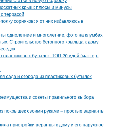
ление статьи в новую подборку
носкатных крыш: плюсы и минусы
 с террасой
ополку сорняков: я от них избавляюсь в
ы однолетние и многолетние, фото на клумбах
ных. Строительство бетонного крыльца к дому
беседок
з пластиковых бутылок: ТОП 20 идей (мастер-
й
ля сада и огорода из пластиковых бутылок
 преимущества и советы правильного выбора
 из покрышек своими руками – простые варианты
ила пристройки веранды к дому и его наружное