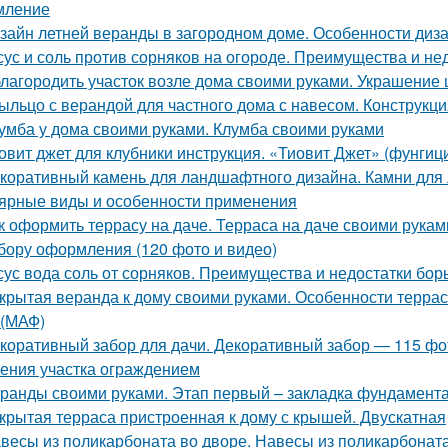
мление
зайн летней веранды в загородном доме. Особенности диз
сус и соль против сорняков на огороде. Преимущества и не
лагородить участок возле дома своими руками. Украшение
ыльцо с верандой для частного дома с навесом. Конструкц
умба у дома своими руками. Клумба своими руками
овит джет для клубники инструкция. «Тиовит Джет» (фунгиц
коративный камень для ландшафтного дизайна. Камни для 
ярные виды и особенности применения
к оформить террасу на даче. Терраса на даче своими рукам
бору оформления (120 фото и видео)
сус вода соль от сорняков. Преимущества и недостатки бор
крытая веранда к дому своими руками. Особенности террас
(МАФ)
коративный забор для дачи. Декоративный забор — 115 ф
ения участка ограждением
ранды своими руками. Этап первый – закладка фундамент
крытая терраса пристроенная к дому с крышей. Двускатная
весы из поликарбоната во дворе. Навесы из поликарбонат