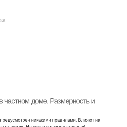
тка
в частном доме. Размерность и
е предусмотрен никакими правилами. Влияют на
я от земли. На число и размер ступеней