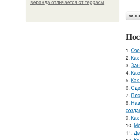
веранда отличается от террасы
читат
Пос
1.
Озе
2.
Как
3.
Зан
4.
Как
5.
Как
6.
Сде
7.
Пло
8.
Нав
созда
9.
Как
10.
Ме
11.
Дв