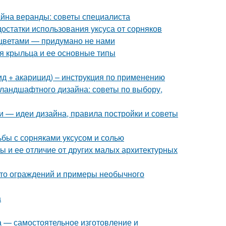
айна веранды: советы специалиста
достатки использования уксуса от сорняков
 цветами — придумано не нами
ия крыльца и ее основные типы
ид + акарицид) – инструкция по применению
ландшафтного дизайна: советы по выбору,
и — идеи дизайна, правила постройки и советы
ьбы с сорняками уксусом и солью
ы и ее отличие от других малых архитектурных
ото ограждений и примеры необычного
а
а — самостоятельное изготовление и