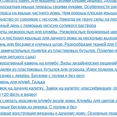
к сделать навес для машины своими руками дешево. Добав
носкатная крыша террасы своими руками. Особенности од
рраса на крыше частного дома. Чем хороша плоская крыша
едство от сорняков с уксусом. Никогда не трачу силы на пр
чный день с помощью уксусно-солевого раствора
еты низкорослые для клумбы. Низкорослые бордюрные цвет
к я построил крыльцо для дачного дома за несколько выход
ань для беседки и уличных штор. Разнообразие тканей для 
 замечательных поделок из пластиковых бутылок. Поделки и
для детского сада)
коративный камень на клумбу. Виды дизайнерских решени
делки из пластиковых бутылок для огорода. Идеи поделок д
седки с дерева. Беседки с полом и без него
мень для клумб. Галька
мок на дачную калитку. Замок на калитку: классификация,
 (120 фото и видео)
к сделать красивую клумбу возле дома. Клумбы для цветов
чные беседки из дерева. С полом и без
зовая конструкция веранды к дачному дому. Основные прав