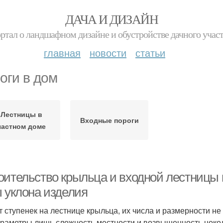
ДАЧА И ДИЗАЙН
ртал о ландшафном дизайне и обустройстве дачного учас
главная
новости
статьи
оги в дом
Лестницы в
Входные пороги
частном доме
оительство крыльца и входной лестницы 
ы уклона изделия
т ступенек на лестнице крыльца, их числа и размерности н
араметры лишь сложность местности и возвышенность цокол