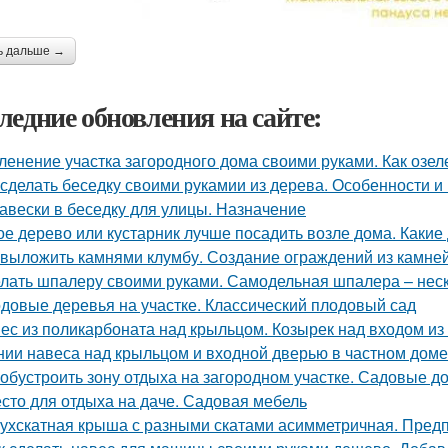
ь дальше →
ледние обновления на сайте:
ленение участка загородного дома своими руками. Как озел
 сделать беседку своими рукамии из дерева. Особенности 
авески в беседку для улицы. Назначение
ое дерево или кустарник лучше посадить возле дома. Какие
 выложить камнями клумбу. Создание ограждений из камне
лать шпалеру своими руками. Самодельная шпалера – неско
довые деревья на участке. Классический плодовый сад
ес из поликарбоната над крыльцом. Козырек над входом из
нии навеса над крыльцом и входной дверью в частном доме
 обустроить зону отдыха на загородном участке. Садовые д
сто для отдыха на даче. Садовая мебель
ухскатная крыша с разными скатами асимметричная. Пред