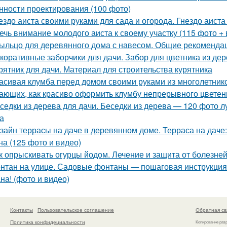
нности проектирования (100 фото)
ездо аиста своими руками для сада и огорода. Гнездо аиста 
ечь внимание молодого аиста к своему участку (115 фото + 
ыльцо для деревянного дома с навесом. Общие рекоменда
коративные заборчики для дачи. Забор для цветника из д
рятник для дачи. Материал для строительства курятника
асивая клумба перед домом своими руками из многолетнико
ающих, как красиво оформить клумбу непрерывного цветени
седки из дерева для дачи. Беседки из дерева — 120 фото 
а
зайн террасы на даче в деревянном доме. Терраса на даче:
на (125 фото и видео)
к опрыскивать огурцы йодом. Лечение и защита от болезне
нтан на улице. Садовые фонтаны — пошаговая инструкция,
на! (фото и видео)
Контакты
Пользовательское соглашение
Обратная св
Политика конфидециальности
Копирование раз