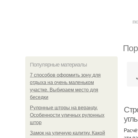
по
Пор
Популярные материалы
7 способов оформить зону для
отдыха на очень маленьком
участке. Выбираем место для
беседки
Рулонные шторы на веранду.
Стр
Особенности уличных рулонных
угл
штор
Расчё
Замок на уличную калитку. Какой
эти п