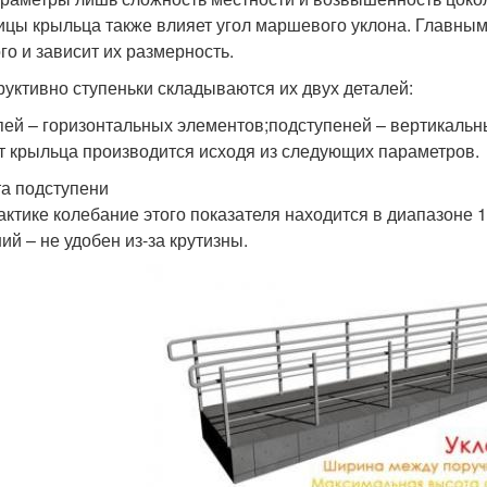
ицы крыльца также влияет угол маршевого уклона. Главным 
ого и зависит их размерность.
руктивно ступеньки складываются их двух деталей:
пей – горизонтальных элементов;подступеней – вертикальн
т крыльца производится исходя из следующих параметров.
а подступени
актике колебание этого показателя находится в диапазоне 
ий – не удобен из-за крутизны.