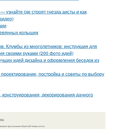
— узнайте где строят гнезда аисты и как
видео)
ции
еревянных колышек
в. Клумбы из многолетников: инструкция для
я своими руками (200 фото идей)
лучших идей дизайна и оформления беседок из
 проектирование, постройка и советы по выбору
й
 конструирования, декорирования дачного
язь
решено при указании обратной гиперссылки.