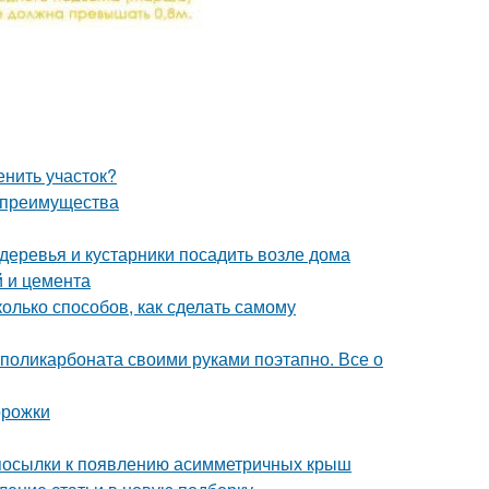
енить участок?
и преимущества
 деревья и кустарники посадить возле дома
й и цемента
лько способов, как сделать самому
 поликарбоната своими руками поэтапно. Все о
орожки
посылки к появлению асимметричных крыш