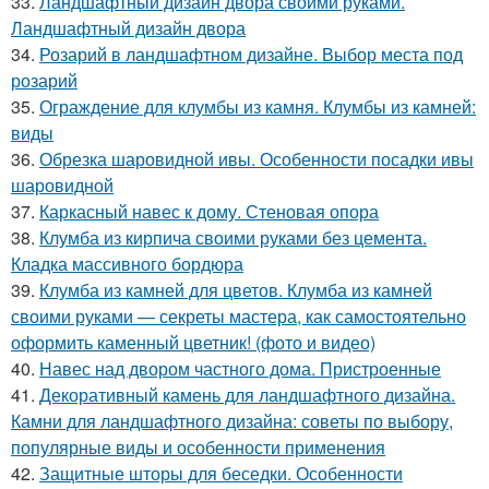
33.
Ландшафтный дизайн двора своими руками.
Ландшафтный дизайн двора
34.
Розарий в ландшафтном дизайне. Выбор места под
розарий
35.
Ограждение для клумбы из камня. Клумбы из камней:
виды
36.
Обрезка шаровидной ивы. Особенности посадки ивы
шаровидной
37.
Каркасный навес к дому. Стеновая опора
38.
Клумба из кирпича своими руками без цемента.
Кладка массивного бордюра
39.
Клумба из камней для цветов. Клумба из камней
своими руками — секреты мастера, как самостоятельно
оформить каменный цветник! (фото и видео)
40.
Навес над двором частного дома. Пристроенные
41.
Декоративный камень для ландшафтного дизайна.
Камни для ландшафтного дизайна: советы по выбору,
популярные виды и особенности применения
42.
Защитные шторы для беседки. Особенности