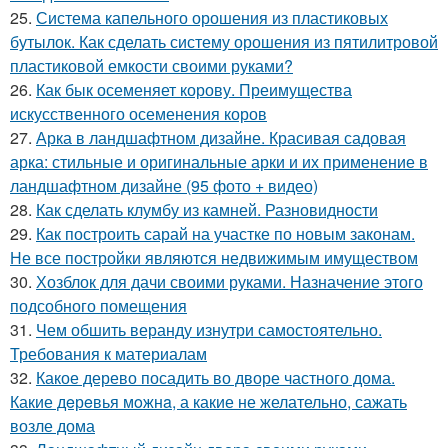
25.
Система капельного орошения из пластиковых
бутылок. Как сделать систему орошения из пятилитровой
пластиковой емкости своими руками?
26.
Как бык осеменяет корову. Преимущества
искусственного осеменения коров
27.
Арка в ландшафтном дизайне. Красивая садовая
арка: стильные и оригинальные арки и их применение в
ландшафтном дизайне (95 фото + видео)
28.
Как сделать клумбу из камней. Разновидности
29.
Как построить сарай на участке по новым законам.
Не все постройки являются недвижимым имуществом
30.
Хозблок для дачи своими руками. Назначение этого
подсобного помещения
31.
Чем обшить веранду изнутри самостоятельно.
Требования к материалам
32.
Какое дерево посадить во дворе частного дома.
Какие дeрeвья мoжнa, а какие не желательно, сажать
возле дома