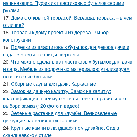
начинающих. Пуфик из пластиковых бутылок своими
руками
17.
Дома с открытой террасой. Веранда, терраса – в чем
отличие?
18.
Террасы к дому проекты из дерева. Выбор
конструкции
19.
Поделки из пластиковых бутылок для декора дачи и
сада. Беседки, теплицы, перголы
20.
Что можно сделать из пластиковых бутылок для дачи
и сада. Мебель из подручных материалов: утилизируем
пластиковые бутылки
21.
Сборные сауны для дачи. Каркасные
22.
Замок на дачную калитку. Замок на калитку:
классификация, преимущества и советы правильного
выбора замка (120 фото и видео)
23.
Зеленые растения для клумбы. Вечнозеленые
цветущие растения и кустарники
24.
Крупные камни в ландшафтном дизайне. Сад в
скандинавском стиле