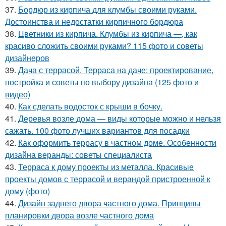
37.
Бордюр из кирпича для клумбы своими руками.
Достоинства и недостатки кирпичного бордюра
38.
Цветники из кирпича. Клумбы из кирпича —, как
красиво сложить своими руками? 115 фото и советы
дизайнеров
39.
Дача с террасой. Терраса на даче: проектирование,
постройка и советы по выбору дизайна (125 фото и
видео)
40.
Как сделать водосток с крыши в бочку.
41.
Деревья возле дома — виды которые можно и нельзя
сажать. 100 фото лучших вариантов для посадки
42.
Как оформить террасу в частном доме. Особенности
дизайна веранды: советы специалиста
43.
Терраса к дому проекты из металла. Красивые
проекты домов с террасой и верандой пристроенной к
дому (фото)
44.
Дизайн заднего двора частного дома. Принципы
планировки двора возле частного дома