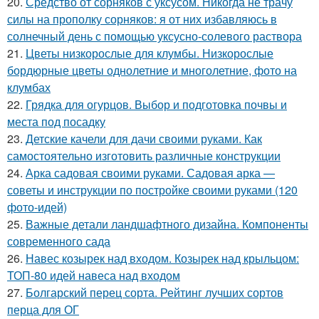
20.
Средство от сорняков с уксусом. Никогда не трачу
силы на прополку сорняков: я от них избавляюсь в
солнечный день с помощью уксусно-солевого раствора
21.
Цветы низкорослые для клумбы. Низкорослые
бордюрные цветы однолетние и многолетние, фото на
клумбах
22.
Грядка для огурцов. Выбор и подготовка почвы и
места под посадку
23.
Детские качели для дачи своими руками. Как
самостоятельно изготовить различные конструкции
24.
Арка садовая своими руками. Садовая арка —
советы и инструкции по постройке своими руками (120
фото-идей)
25.
Важные детали ландшафтного дизайна. Компоненты
современного сада
26.
Навес козырек над входом. Козырек над крыльцом:
ТОП-80 идей навеса над входом
27.
Болгарский перец сорта. Рейтинг лучших сортов
перца для ОГ