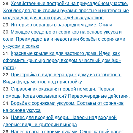
28.
Хозяйственные постройки на приусадебном участке.
Хозблок для дачи своими руками: простые и интересные
модели для дачных и приусадебных участков
29.
Интерьер веранды в загородном доме. Стили
30.
Моющее средство от сорняков на основе уксуса и
соли. Преимущества и недостатки борьбы с сорняками
уксусом и солью
31.
Красивые крылечки для частного дома. Идеи, как
оформить крыльцо перед входом в частный дом (60+
фото)
32.
Пристройка в виде веранды к дому из газобетона.
Виды фундаментов под пристройку
33.
Справочник оказания первой помощи. Первая
помощь. Когда оказывается? Первоочередные действия.
34.
Борьба с сорняками уксусом. Составы от сорняков
на основе уксуса
35.
Навес для входной двери. Навесы над входной
дверью: виды и критерии выбора
36.
Навес к сараю своими руками. Односкатный навес