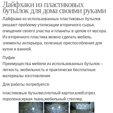
Лайфхаки из пластиковых
Контейнер из
Принцип из
бутылок для дома своими руками
пластиковой бутылки
пластиковых бутылок
Лайфхаки из использованных пластиковых бутылок
решают проблему утилизации вторичного сырья,
Поделки из
очищения своего участка и планеты в целом от мусора.
Лайфхаки из бутылок
пластиковых бутылок
Из вторичного пластика можно сделать мебель,
элементы интерьера, полезные приспособления для
кухни и ванной.
Интерьер из
Пуфик
пластиковых бутылок
Преимущества мебели из использованных бутылок –
легкость, мобильность и практически бесплатные
материалы изготовления.
Для работы потребуется:
пластиковые бутылки;плотный картон;клей;отрез
поролона;яркая ткань;мебельный степлер.