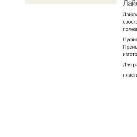
Лай
Лайфх
своег
полез
Пуфи
Преим
изгот
Для р
пласт