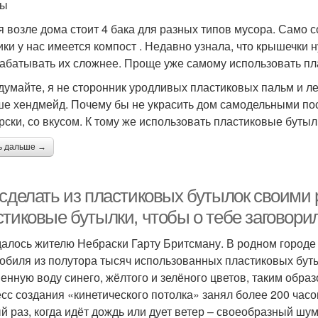
ты
я возле дома стоит 4 бака для разных типов мусора. Само со
ики у нас имеется компост . Недавно узнала, что крышечки 
абатывать их сложнее. Проще уже самому использовать пл
думайте, я не сторонник уродливых пластиковых пальм и ле
ше хендмейд. Почему бы не украсить дом самодельными пос
рски, со вкусом. К тому же использовать пластиковые бутылк
ь дальше →
 сделать из пластиковых бутылок своими 
стиковые бутылки, чтобы о тебе заговори
далось жителю Небраски Гарту Бритсману. В родном городе 
обиля из полутора тысяч использованных пластиковых буты
енную воду синего, жёлтого и зелёного цветов, таким образ
сс создания «кинетического потолка» занял более 200 час
й раз, когда идёт дождь или дует ветер – своеобразный шум