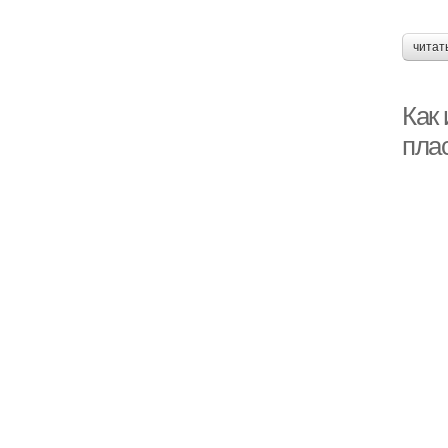
читат
Как
пла