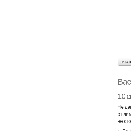
читат
Вас
10 
Не да
от ли
не ст
1. Бл