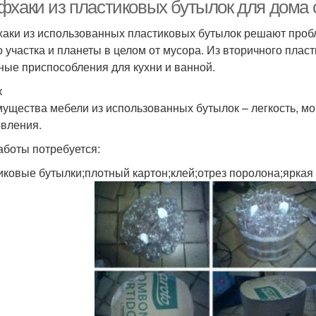
пластиковых бутылок
фхаки из пластиковых бутылок для дома
аки из использованных пластиковых бутылок решают пробл
о участка и планеты в целом от мусора. Из вторичного плас
ные приспособления для кухни и ванной.
к
ущества мебели из использованных бутылок – легкость, м
овления.
аботы потребуется:
иковые бутылки;плотный картон;клей;отрез поролона;яркая