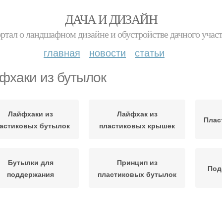
ДАЧА И ДИЗАЙН
ртал о ландшафном дизайне и обустройстве дачного учас
главная
новости
статьи
фхаки из бутылок
Лайфхаки из
Лайфхак из
Плас
астиковых бутылок
пластиковых крышек
Бутылки для
Принцип из
Под
поддержания
пластиковых бутылок
Интерьер из
утылки для двора