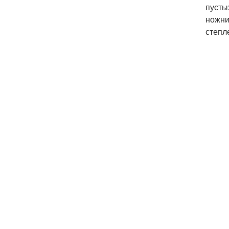
пусты
ножни
степл