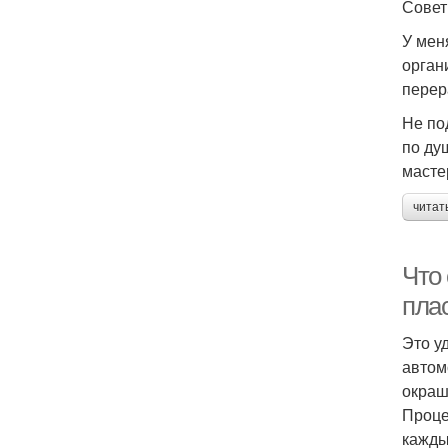
Сове
У мен
орган
перер
Не по
по ду
масте
читат
Что
пла
Это у
автом
окраш
Проце
кажды