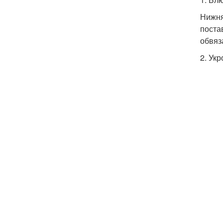
Нижня
поста
обвяз
2. Укр