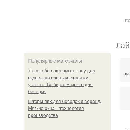
по
Лай
Популярные материалы
7 способов оформить зону для
пл
отдыха на очень маленьком
участке. Выбираем место для
беседки
Шторы пвх для беседок и веранд.
Мягкие окна – технология
производства
Б