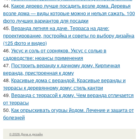
44.
Какое дерево лучше посадить возле дома. Деревья
возле дома — виды которые можно и нельзя сажать. 100
фото лучших вариантов для посадки
45.
Веранда летняя на даче. Терраса на даче:
проектирование, постройка и советы по выбору дизайна
(125 фото и видео)
46.
Уксус и соль от сорняков. Уксус с солью в
садоводстве: нюансы применения
47.
Построить веранду к дачному дому. Кирпичная
веранда, пристроенная к дому
48.
Красивые дома с верандой. Красивые веранды и
террасы к деревянному дому: стиль кантри
49.
Веранда с террасой к дому. Чем веранда отличается
от террасы
50.
Как опрыскивать огурцы йодом. Лечение и защита от
болезней
© 2026 Дача и дизайн