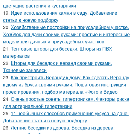
цветущие растения и кустарники
19.
Идеи использования камня в саду. Добавление
статьи в новую подборку
20.
Хозяйственные постройки на приусадебном участке.
Хозблок для дачи своими руками: простые и интересные
модели для дачных и приусадебных участков
21.
Тентовые шторы для беседки. Шторы из ПВХ
материалов
22.
Шторы для беседок и веранд своими руками.
Тканевые занавеси
23.
Как пристроить Веранду к дому. Как сделать Веранду
к дому из бруса своими руками: Пошаговая инструкция
проектирования, подбор материала +Фото и Видео
24.
Очень простые советы гипертоникам. Факторы риска
для артериальной гипертензии
25.
11 необычных способов применения уксуса на даче.
Добавление статьи в новую подборку
26.
Летние беседки из дерева. Беседка из дерева: