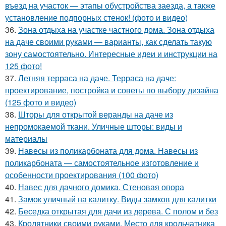
въезд на участок — этапы обустройства заезда, а также
установление подпорных стенок! (фото и видео)
36.
Зона отдыха на участке частного дома. Зона отдыха
на даче своими руками — варианты, как сделать такую
зону самостоятельно. Интересные идеи и инструкции на
125 фото!
37.
Летняя терраса на даче. Терраса на даче:
проектирование, постройка и советы по выбору дизайна
(125 фото и видео)
38.
Шторы для открытой веранды на даче из
непромокаемой ткани. Уличные шторы: виды и
материалы
39.
Навесы из поликарбоната для дома. Навесы из
поликарбоната — самостоятельное изготовление и
особенности проектирования (100 фото)
40.
Навес для дачного домика. Стеновая опора
41.
Замок уличный на калитку. Виды замков для калитки
42.
Беседка открытая для дачи из дерева. С полом и без
43.
Кролятники своими руками. Место для крольчатника