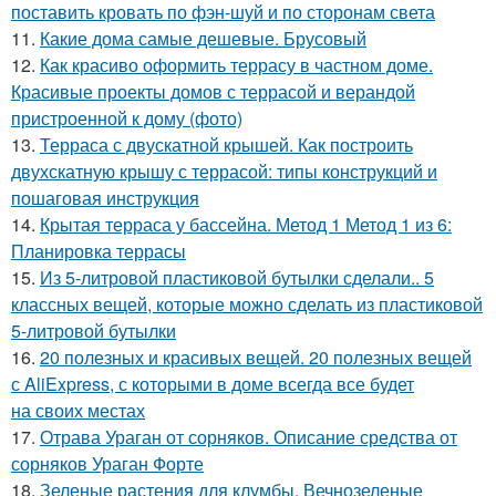
поставить кровать по фэн-шуй и по сторонам света
11.
Какие дома самые дешевые. Брусовый
12.
Как красиво оформить террасу в частном доме.
Красивые проекты домов с террасой и верандой
пристроенной к дому (фото)
13.
Терраса с двускатной крышей. Как построить
двухскатную крышу с террасой: типы конструкций и
пошаговая инструкция
14.
Крытая терраса у бассейна. Метод 1 Метод 1 из 6:
Планировка террасы
15.
Из 5-литровой пластиковой бутылки сделали.. 5
классных вещей, которые можно сделать из пластиковой
5-литровой бутылки
16.
20 полезных и красивых вещей. 20 полезных вещей
с AliExpress, с которыми в доме всегда все будет
на своих местах
17.
Отрава Ураган от сорняков. Описание средства от
сорняков Ураган Форте
18.
Зеленые растения для клумбы. Вечнозеленые