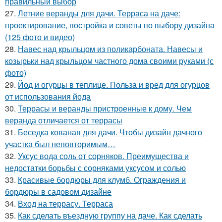
правильный выбор
27.
Летние веранды для дачи. Терраса на даче:
проектирование, постройка и советы по выбору дизайна
(125 фото и видео)
28.
Навес над крыльцом из поликарбоната. Навесы и
козырьки над крыльцом частного дома своими руками (с
фото)
29.
Йод и огурцы в теплице. Польза и вред для огурцов
от использования йода
30.
Террасы и веранды пристроенные к дому. Чем
веранда отличается от террасы
31.
Беседка кованая для дачи. Чтобы дизайн дачного
участка был неповторимым…
32.
Уксус вода соль от сорняков. Преимущества и
недостатки борьбы с сорняками уксусом и солью
33.
Красивые бордюры для клумб. Ограждения и
бордюры в садовом дизайне
34.
Вход на террасу. Терраса
35.
Как сделать въездную группу на даче. Как сделать