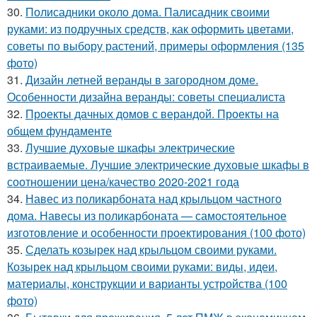
30.
Полисадники около дома. Палисадник своими
руками: из подручных средств, как оформить цветами,
советы по выбору растений, примеры оформления (135
фото)
31.
Дизайн летней веранды в загородном доме.
Особенности дизайна веранды: советы специалиста
32.
Проекты дачных домов с верандой. Проекты на
общем фундаменте
33.
Лучшие духовые шкафы электрические
встраиваемые. Лучшие электрические духовые шкафы в
соотношении цена/качество 2020-2021 года
34.
Навес из поликарбоната над крыльцом частного
дома. Навесы из поликарбоната — самостоятельное
изготовление и особенности проектирования (100 фото)
35.
Сделать козырек над крыльцом своими руками.
Козырек над крыльцом своими руками: виды, идеи,
материалы, конструкции и варианты устройства (100
фото)