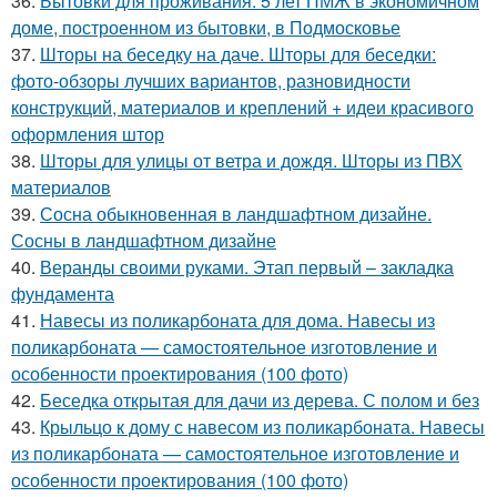
36.
Бытовки для проживания. 5 лет ПМЖ в экономичном
доме, построенном из бытовки, в Подмосковье
37.
Шторы на беседку на даче. Шторы для беседки:
фото-обзоры лучших вариантов, разновидности
конструкций, материалов и креплений + идеи красивого
оформления штор
38.
Шторы для улицы от ветра и дождя. Шторы из ПВХ
материалов
39.
Сосна обыкновенная в ландшафтном дизайне.
Сосны в ландшафтном дизайне
40.
Веранды своими руками. Этап первый – закладка
фундамента
41.
Навесы из поликарбоната для дома. Навесы из
поликарбоната — самостоятельное изготовление и
особенности проектирования (100 фото)
42.
Беседка открытая для дачи из дерева. С полом и без
43.
Крыльцо к дому с навесом из поликарбоната. Навесы
из поликарбоната — самостоятельное изготовление и
особенности проектирования (100 фото)