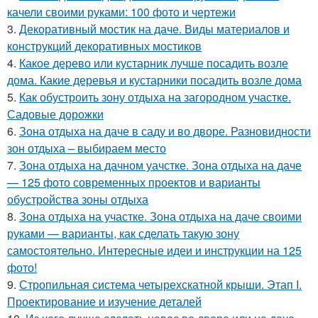
качели своими руками: 100 фото и чертежи
3.
Декоративный мостик на даче. Виды материалов и
конструкций декоративных мостиков
4.
Какое дерево или кустарник лучше посадить возле
дома. Какие деревья и кустарники посадить возле дома
5.
Как обустроить зону отдыха на загородном участке.
Садовые дорожки
6.
Зона отдыха на даче в саду и во дворе. Разновидности
зон отдыха – выбираем место
7.
Зона отдыха на дачном уачстке. Зона отдыха на даче
— 125 фото современных проектов и варианты
обустройства зоны отдыха
8.
Зона отдыха на участке. Зона отдыха на даче своими
руками — варианты, как сделать такую зону
самостоятельно. Интересные идеи и инструкции на 125
фото!
9.
Стропильная система четырехскатной крыши. Этап I.
Проектирование и изучение деталей