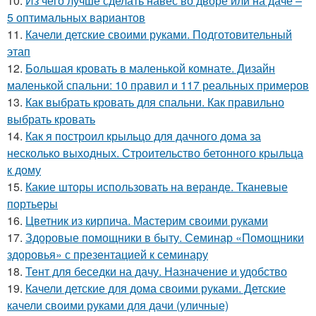
10.
Из чего лучше сделать навес во дворе или на даче –
5 оптимальных вариантов
11.
Качели детские своими руками. Подготовительный
этап
12.
Большая кровать в маленькой комнате. Дизайн
маленькой спальни: 10 правил и 117 реальных примеров
13.
Как выбрать кровать для спальни. Как правильно
выбрать кровать
14.
Как я построил крыльцо для дачного дома за
несколько выходных. Строительство бетонного крыльца
к дому
15.
Какие шторы использовать на веранде. Тканевые
портьеры
16.
Цветник из кирпича. Мастерим своими руками
17.
Здоровые помощники в быту. Семинар «Помощники
здоровья» с презентацией к семинару
18.
Тент для беседки на дачу. Назначение и удобство
19.
Качели детские для дома своими руками. Детские
качели своими руками для дачи (уличные)