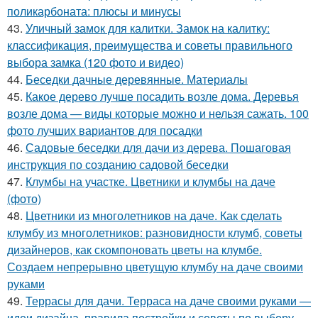
поликарбоната: плюсы и минусы
43.
Уличный замок для калитки. Замок на калитку:
классификация, преимущества и советы правильного
выбора замка (120 фото и видео)
44.
Беседки дачные деревянные. Материалы
45.
Какое дерево лучше посадить возле дома. Деревья
возле дома — виды которые можно и нельзя сажать. 100
фото лучших вариантов для посадки
46.
Садовые беседки для дачи из дерева. Пошаговая
инструкция по созданию садовой беседки
47.
Клумбы на участке. Цветники и клумбы на даче
(фото)
48.
Цветники из многолетников на даче. Как сделать
клумбу из многолетников: разновидности клумб, советы
дизайнеров, как скомпоновать цветы на клумбе.
Создаем непрерывно цветущую клумбу на даче своими
руками
49.
Террасы для дачи. Терраса на даче своими руками —
идеи дизайна, правила постройки и советы по выбору