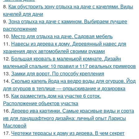
8.
Как обустроить зону отдыха на даче с качелями. Виды
качелей для дачи
9.
Зона отдыха на даче с камином. Выбираем лучшее
расположение
10.
Место для отдыха на даче. Садовая мебель
11.
Навесы из дерева к дому. Деревянный навес для
хранения двух автомобилей своими руками
12.
Большая кровать в маленькой комнате. Дизайн
маленькой спальни: 10 правил и 117 реальных примеров
13.
Замки для ворот. По способу крепления
14.
Сколько капель йода на ведро воды для огурцов. Йод
для огурцов в теплице — опрыскивание и дозировка
15.
Как разместить дом на участке 6 соток.
Расположение объектов участка
16.
Дерево ива картинки. Самые красивые виды и сорта
ив для ландшафтного дизайна: личный опыт Ларисы
Масловой
17.
Чертежи террасы к дому из дерева. В чем секрет