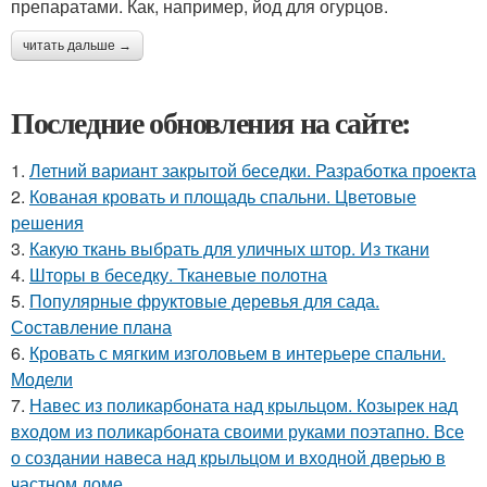
препаратами. Как, например, йод для огурцов.
читать дальше →
Последние обновления на сайте:
1.
Летний вариант закрытой беседки. Разработка проекта
2.
Кованая кровать и площадь спальни. Цветовые
решения
3.
Какую ткань выбрать для уличных штор. Из ткани
4.
Шторы в беседку. Тканевые полотна
5.
Популярные фруктовые деревья для сада.
Составление плана
6.
Кровать с мягким изголовьем в интерьере спальни.
Модели
7.
Навес из поликарбоната над крыльцом. Козырек над
входом из поликарбоната своими руками поэтапно. Все
о создании навеса над крыльцом и входной дверью в
частном доме