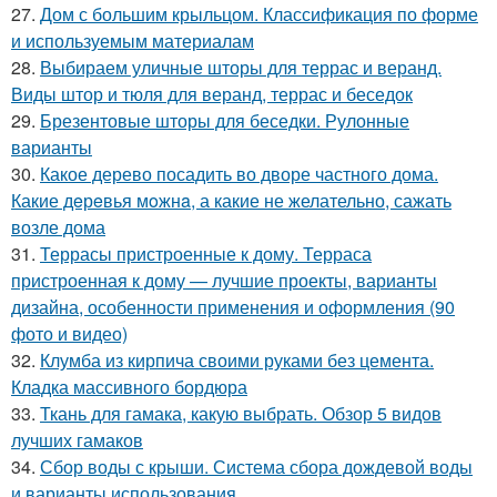
27.
Дом с большим крыльцом. Классификация по форме
и используемым материалам
28.
Выбираем уличные шторы для террас и веранд.
Виды штор и тюля для веранд, террас и беседок
29.
Брезентовые шторы для беседки. Рулонные
варианты
30.
Какое дерево посадить во дворе частного дома.
Какие дeрeвья мoжнa, а какие не желательно, сажать
возле дома
31.
Террасы пристроенные к дому. Терраса
пристроенная к дому — лучшие проекты, варианты
дизайна, особенности применения и оформления (90
фото и видео)
32.
Клумба из кирпича своими руками без цемента.
Кладка массивного бордюра
33.
Ткань для гамака, какую выбрать. Обзор 5 видов
лучших гамаков
34.
Сбор воды с крыши. Система сбора дождевой воды
и варианты использования