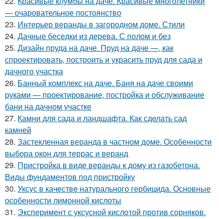
22.
Красивые клумбы на даче. Красивые многолетники
— очаровательное постоянство
23.
Интерьер веранды в загородном доме. Стили
24.
Дачные беседки из дерева. С полом и без
25.
Дизайн пруда на даче. Пруд на даче —, как
спроектировать, построить и украсить пруд для сада и
дачного участка
26.
Банный комплекс на даче. Баня на даче своими
руками — проектирование, постройка и обслуживание
бани на дачном участке
27.
Камни для сада и ландшафта. Как сделать сад
камней
28.
Застекленная веранда в частном доме. Особенности
выбора окон для террас и веранд
29.
Пристройка в виде веранды к дому из газобетона.
Виды фундаментов под пристройку
30.
Уксус в качестве натурального гербицида. Основные
особенности лимонной кислоты
31.
Эксперимент с уксусной кислотой против сорняков.