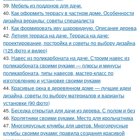
39.
Мебель из поддонов для дачи.
40.
Как оформить террасу в частном доме. Особенности
дизайна веранды: советы специалиста
41.
Как формировать иву шаровидную. Описание дерева
42.
Летняя терраса на даче. Терраса на даче:
проектирование, постройка и советы по выбору дизайна
(125 фото и видео)
43.
Навес из поликарбоната на даче. Строим навес из
поликарбоната своими руками — плюсы и минусы
поликарбоната, типы навесов, мастер-класс по
изготовлению и установке своими руками
44.
Красивые окна в деревянном доме — лучшие идеи
дизайна, советы по выбору материалов и варианты
установки (90 фото)
45.
Беседка открытая для дачи из дерева. С полом и без
46.
Кролятники своими руками. Место для крольчатника
47.
Многоярусные клумбы для цветов. Многоярусные
клумбы своими руками: правила создания красивой