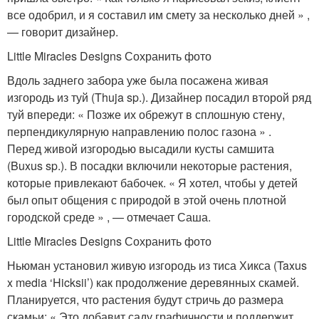
все одобрил, и я составил им смету за несколько дней » ,
— говорит дизайнер.
Little Miracles Designs Сохранить фото
Вдоль заднего забора уже была посажена живая
изгородь из туй (Thuja sp.). Дизайнер посадил второй ряд
туй впереди: « Позже их обрежут в сплошную стену,
перпендикулярную направлению полос газона » .
Перед живой изгородью высадили кусты самшита
(Buxus sp.). В посадки включили некоторые растения,
которые привлекают бабочек. « Я хотел, чтобы у детей
был опыт общения с природой в этой очень плотной
городской среде » , — отмечает Саша.
Little Miracles Designs Сохранить фото
Ньюман установил живую изгородь из тиса Хикса (Taxus
x media ‘Hicksii’) как продолжение деревянных скамей.
Планируется, что растения будут стричь до размера
скамьи: « Это добавит саду графичности и поддержит