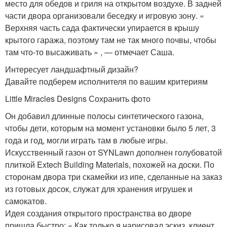
место для обедов и гриля на открытом воздухе. В задней
части двора организовали беседку и игровую зону. «
Верхняя часть сада фактически упирается в крышу
крытого гаража, поэтому там не так много почвы, чтобы
там что-то высаживать » , — отмечает Саша.
Интересует ландшафтный дизайн?
Давайте подберем исполнителя по вашим критериям
Little Miracles Designs Сохранить фото
Он добавил длинные полосы синтетического газона,
чтобы дети, которым на момент установки было 5 лет, 3
года и год, могли играть там в любые игры.
Искусственный газон от SYNLawn дополнен голубоватой
плиткой Extech Building Materials, похожей на доски. По
сторонам двора три скамейки из ипе, сделанные на заказ
из готовых досок, служат для хранения игрушек и
самокатов.
Идея создания открытого пространства во дворе
пришла быстро: « Как только я нарисовал эскиз, клиент