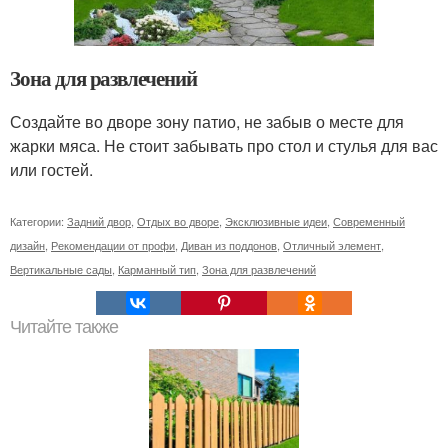
Зона для развлечений
Создайте во дворе зону патио, не забыв о месте для
жарки мяса. Не стоит забывать про стол и стулья для вас
или гостей.
Категории:
Задний двор
,
Отдых во дворе
,
Эксклюзивные идеи
,
Современный
дизайн
,
Рекомендации от профи
,
Диван из поддонов
,
Отличный элемент
,
Вертикальные сады
,
Карманный тип
,
Зона для развлечений
Читайте также