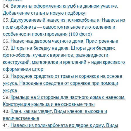
34.
Варианты оформления клумб на дачном участке.
Добавление статьи в новую подборку
35.
Двухуровневый навес из поликарбоната. Навесы из
поликарбоната — самостоятельное изготовление и
особенности проектирования (100 фото)
36.
Навес над двором частного дома. Пристроенные
37.
Шторы на беседку на даче. Шторы для беседки:
фото-обзоры лучших вариантов, разновидности
конструкций, материалов и креплений + идеи красивого
оформления штор
38.
Народное средство от травы и сорняков на основе
уксуса. Народные средства от сорняков при помощи
уксуса
39.
Крыльцо на 3 стороны для частного дома с навесом.
Конструкция крыльца и ее основные типы
40.
Клен, как выглядит. Виды кленов: высокие и
величественные
41.
Навесы из поликарбоната во дворе к дому. Виды