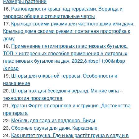
Размеры растений
16.
Разновидности крыш над террасами. Веранда и
терраса: общие и отличительные черты
17.
Крыльцо своими руками для частного дома или дачи.
Крыльцо дома своими руками: поэтапная пристройка к
дому
18.
Применение пятилитровых пластиковых бутылок..
ТОП-7 интересных способов применения 5-литровых
пластиковых бутылок на дач. 2022,&nbsp11:00&nbsp
/&nbsp
19.
Шторы для открытой террасы. Особенности и
назначение
20.
Шторы пвх для беседок и веранд. Мягкие окна –
технология производства
21.
Ураган Форте от сорняков инструкция. Достоинства
препарата
22.
Мебель для сада из поддонов. Виды
23.
Сборные сауны для дачи. Каркасные
24.
Как цветет груша. Где и как растёт груша в саду и в