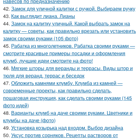
навесов по предназначению
42.
Замок для уличной калитки с ручкой. Выбираем ручку
43.
Как выглядит лиана. Лианы
44.
Замок на калитку уличный. Какой выбрать замок на
калитку — советы, как правильно врезать или установить
замок своими руками (105 фото)
45.
Рабатка из многолетников. Рабатка своими руками —
смотрите красивые примеры посадки и оформления
клумб, лучшие идеи смотрите на фото!
46.
Мягкие шторы для веранды и террасы. Виды штор и
тюля для веранд, террас и беседок
47.
Обложить камнями клумбу. Клумба из камней —
современные проекты, как правильно сделать,
пошаговая инструкция, как сделать своими руками (145
фото идей)
48.
Варианты клумб на даче своими руками. Цветники и
клумбы на даче (фото)
49.
Установка козырька над входом. Выбор дизайна
50.
Уксус против сорняков. Рецепты растворов от