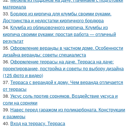
материала
33.
Бордюр из кирпича для клумбы своими руками.
Достоинства и недостатки кирпичного бордюра
34.
Клумба из облицовочного кирпича. Клумбы из
кирпича своими руками: простая работа — отличный
результат
35.
Оформление веранды в частном доме. Особенности
дизайна веранды: советы специалиста
36.
Оформление террасы на даче. Терраса на даче:
проектирование, постройка и советы по выбору дизайна
(125 фото и видео)
37.
Терраса с верандой к дому. Чем веранда отличается
от террасы
38.
Уксус соль против сорняков. Воздействие уксуса и
соли на сорняки
39.
Навес перед гаражом из поликарбоната. Конструкции
и размеры
40.
Вход на террасу. Терраса