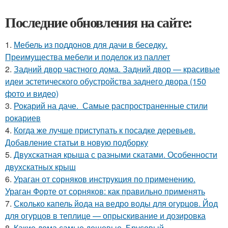
Последние обновления на сайте:
1.
Мебель из поддонов для дачи в беседку.
Преимущества мебели и поделок из паллет
2.
Задний двор частного дома. Задний двор — красивые
идеи эстетического обустройства заднего двора (150
фото и видео)
3.
Рокарий на даче. Самые распространенные стили
рокариев
4.
Когда же лучше приступать к посадке деревьев.
Добавление статьи в новую подборку
5.
Двухскатная крыша с разными скатами. Особенности
двухскатных крыш
6.
Ураган от сорняков инструкция по применению.
Ураган Форте от сорняков: как правильно применять
7.
Сколько капель йода на ведро воды для огурцов. Йод
для огурцов в теплице — опрыскивание и дозировка
8.
Какие дома самые дешевые. Брусовый