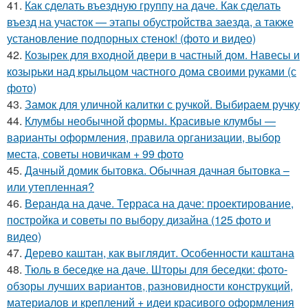
41.
Как сделать въездную группу на даче. Как сделать
въезд на участок — этапы обустройства заезда, а также
установление подпорных стенок! (фото и видео)
42.
Козырек для входной двери в частный дом. Навесы и
козырьки над крыльцом частного дома своими руками (с
фото)
43.
Замок для уличной калитки с ручкой. Выбираем ручку
44.
Клумбы необычной формы. Красивые клумбы —
варианты оформления, правила организации, выбор
места, советы новичкам + 99 фото
45.
Дачный домик бытовка. Обычная дачная бытовка –
или утепленная?
46.
Веранда на даче. Терраса на даче: проектирование,
постройка и советы по выбору дизайна (125 фото и
видео)
47.
Дерево каштан, как выглядит. Особенности каштана
48.
Тюль в беседке на даче. Шторы для беседки: фото-
обзоры лучших вариантов, разновидности конструкций,
материалов и креплений + идеи красивого оформления