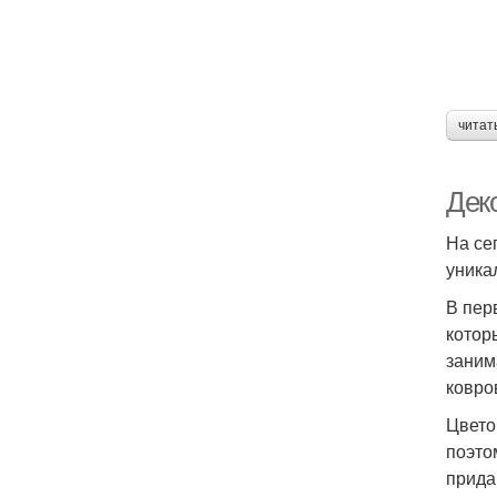
читат
Дек
На се
уника
В пер
котор
заним
ковро
Цвето
поэто
прида