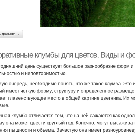
ь дальше →
оративные клумбы для цветов. Виды и 
годняшний день существует большое разнообразие форм и 
льностью и неповторимостью.
вую очередь, необходимо понять, что же такое клумба. Это
ый имеет четкую форму, структуру и определенное размещен
ает главенствующее место в общей картине цветника. Их м
вые.
чная клумба отличается тем, что на ней сажаются как одноле
му она может цвести круглый год. Конечно, могут высажива
ния пышности и объема. Зачастую она имеет разноуровнев