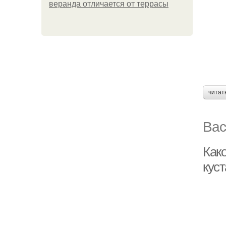
веранда отличается от террасы
читат
Вас
Как
кус