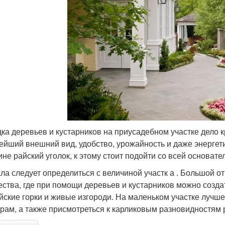
ка деревьев и кустарников на приусадебном участке дело к
ейший внешний вид, удобство, урожайность и даже энергети
ине райский уголок, к этому стоит подойти со всей основате
ла следует определиться с величиной участк а . Большой от
ества, где при помощи деревьев и кустарников можно созда
йские горки и живые изгороди. На маленьком участке луч
урам, а также присмотреться к карликовым разновидностям 