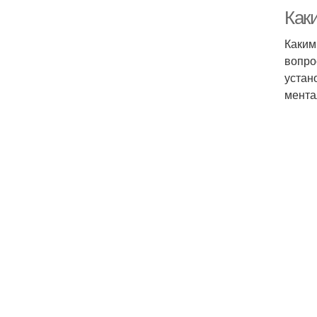
Как
Каким
вопро
устан
мента