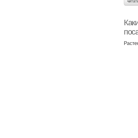
читат
Как
пос
Расте