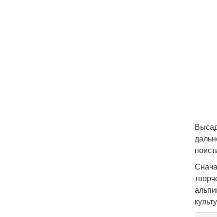
Высад
дальн
поист
Снача
творч
альпи
культ