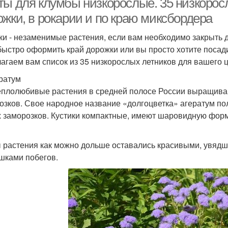
ты для клумбы низкорослые. 35 низкоросл
ожки, в рокарии и по краю миксбордера
ки - незаменимые растения, если вам необходимо закрыть 
быстро оформить край дорожки или вы просто хотите посади
агаем вам список из 35 низкорослых летников для вашего ц
ератум
еплолюбивые растения в средней полосе России выращиваютс
озков. Свое народное название «долгоцветка» агератум пол
 заморозков. Кустики компактные, имеют шаровидную форму 
 растения как можно дольше оставались красивыми, увядши
шками побегов.