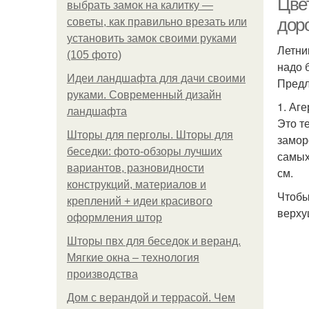
Цве
выбрать замок на калитку —
дор
советы, как правильно врезать или
установить замок своими руками
Летни
(105 фото)
надо 
Идеи ландшафта для дачи своими
Предл
руками. Современный дизайн
1. Аг
ландшафта
Это т
Шторы для перголы. Шторы для
замор
беседки: фото-обзоры лучших
самых
вариантов, разновидности
см.
конструкций, материалов и
Чтобы
креплений + идеи красивого
верху
оформления штор
Шторы пвх для беседок и веранд.
Мягкие окна – технология
производства
Дом с верандой и террасой. Чем