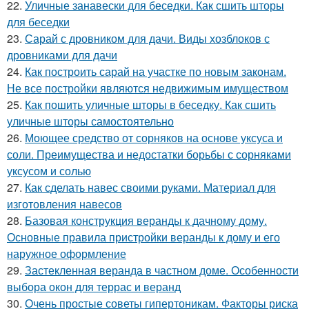
22.
Уличные занавески для беседки. Как сшить шторы
для беседки
23.
Сарай с дровником для дачи. Виды хозблоков с
дровниками для дачи
24.
Как построить сарай на участке по новым законам.
Не все постройки являются недвижимым имуществом
25.
Как пошить уличные шторы в беседку. Как сшить
уличные шторы самостоятельно
26.
Моющее средство от сорняков на основе уксуса и
соли. Преимущества и недостатки борьбы с сорняками
уксусом и солью
27.
Как сделать навес своими руками. Материал для
изготовления навесов
28.
Базовая конструкция веранды к дачному дому.
Основные правила пристройки веранды к дому и его
наружное оформление
29.
Застекленная веранда в частном доме. Особенности
выбора окон для террас и веранд
30.
Очень простые советы гипертоникам. Факторы риска