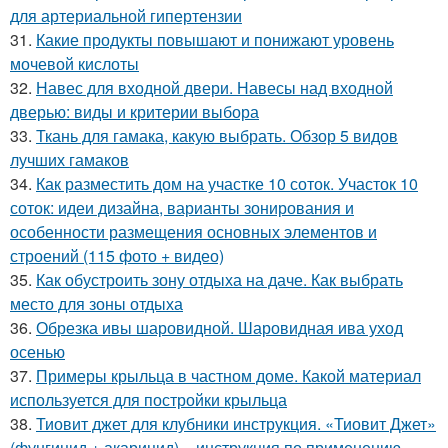
для артериальной гипертензии
31.
Какие продукты повышают и понижают уровень
мочевой кислоты
32.
Навес для входной двери. Навесы над входной
дверью: виды и критерии выбора
33.
Ткань для гамака, какую выбрать. Обзор 5 видов
лучших гамаков
34.
Как разместить дом на участке 10 соток. Участок 10
соток: идеи дизайна, варианты зонирования и
особенности размещения основных элементов и
строений (115 фото + видео)
35.
Как обустроить зону отдыха на даче. Как выбрать
место для зоны отдыха
36.
Обрезка ивы шаровидной. Шаровидная ива уход
осенью
37.
Примеры крыльца в частном доме. Какой материал
используется для постройки крыльца
38.
Тиовит джет для клубники инструкция. «Тиовит Джет»
(фунгицид + акарицид) – инструкция по применению