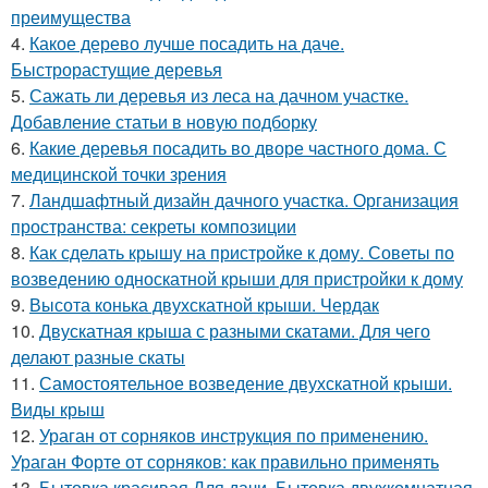
преимущества
4.
Какое дерево лучше посадить на даче.
Быстрорастущие деревья
5.
Сажать ли деревья из леса на дачном участке.
Добавление статьи в новую подборку
6.
Какие деревья посадить во дворе частного дома. С
медицинской точки зрения
7.
Ландшафтный дизайн дачного участка. Организация
пространства: секреты композиции
8.
Как сделать крышу на пристройке к дому. Советы по
возведению односкатной крыши для пристройки к дому
9.
Высота конька двухскатной крыши. Чердак
10.
Двускатная крыша с разными скатами. Для чего
делают разные скаты
11.
Самостоятельное возведение двухскатной крыши.
Виды крыш
12.
Ураган от сорняков инструкция по применению.
Ураган Форте от сорняков: как правильно применять
13.
Бытовка красивая Для дачи. Бытовка двухкомнатная