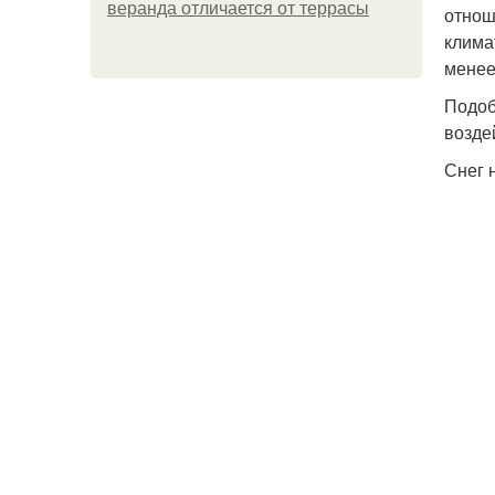
веранда отличается от террасы
отнош
клима
менее
Подоб
возде
Снег 