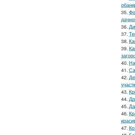
обанк
35.
Фо
дачно
36.
Ди
37.
Те
38.
Ка
39.
Ка
загор
40.
На
41.
Са
42.
Де
участ
43.
Кр
44.
Др
45.
Да
46.
Кр
краси
47.
Ко