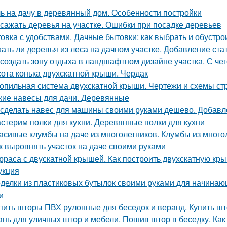
ь на дачу в деревянный дом. Особенности постройки
 сажать деревья на участке. Ошибки при посадке деревьев
овка с удобствами. Дачные бытовки: как выбрать и обустро
ать ли деревья из леса на дачном участке. Добавление ста
 создать зону отдыха в ландшафтном дизайне участка. С че
ота конька двухскатной крыши. Чердак
опильная система двухскатной крыши. Чертежи и схемы ст
кие навесы для дачи. Деревянные
 сделать навес для машины своими руками дешево. Добавл
стерим полки для кухни. Деревянные полки для кухни
асивые клумбы на даче из многолетников. Клумбы из много
к выровнять участок на даче своими руками
рраса с двускатной крышей. Как построить двухскатную кры
укция
делки из пластиковых бутылок своими руками для начинаю
и
пить шторы ПВХ рулонные для беседок и веранд. Купить ш
ань для уличных штор и мебели. Пошив штор в беседку. Ка