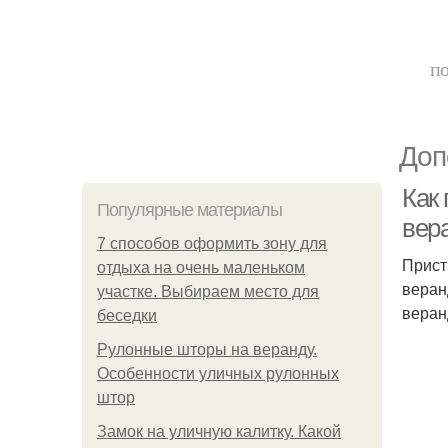
по
Доп
Как
Популярные материалы
вер
7 способов оформить зону для
Прист
отдыха на очень маленьком
веран
участке. Выбираем место для
веран
беседки
Рулонные шторы на веранду.
Особенности уличных рулонных
штор
Замок на уличную калитку. Какой