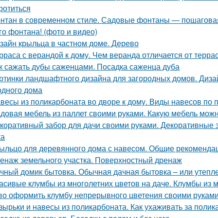
ротиться
нтан в современном стиле. Садовые фонтаны — пошаговая
го фонтана! (фото и видео)
зайн крыльца в частном доме. Дерево
рраса с верандой к дому. Чем веранда отличается от терра
к сажать дубы саженцами. Посадка саженца дуба
ртинки ландшафтного дизайна для загородных домов. Диза
одного дома
весы из поликарбоната во дворе к дому. Виды навесов по
довая мебель из паллет своими руками. Какую мебель можн
коративный забор для дачи своими руками. Декоративные 
ка
ыльцо для деревянного дома с навесом. Общие рекоменда
енаж земельного участка. Поверхностный дренаж
чный домик бытовка. Обычная дачная бытовка – или утепл
асивые клумбы из многолетних цветов на даче. Клумбы из м
во оформить клумбу непрерывного цветения своими руками
зырьки и навесы из поликарбоната. Как ухаживать за поли