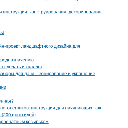
 инструкция, конструирования, декорирования
сы
йн-проект ландшафтного дизайна для
 предназначению
о сделать из паллет
заборы для дачи – зонирование и украшение
ции
енная?
ноголетников: инструкция для начинающих, как
 (200 фото идей)
карбонатным козырьком