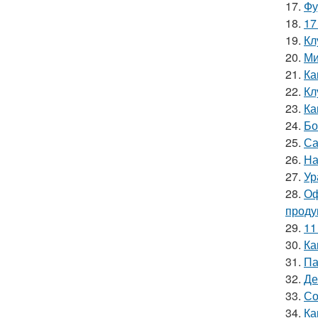
17.
Фу
18.
17
19.
Кл
20.
Ми
21.
Ка
22.
Кл
23.
Ка
24.
Бо
25.
Са
26.
На
27.
Ур
28.
Оф
проду
29.
11
30.
Ка
31.
Па
32.
Де
33.
Со
34.
Ка