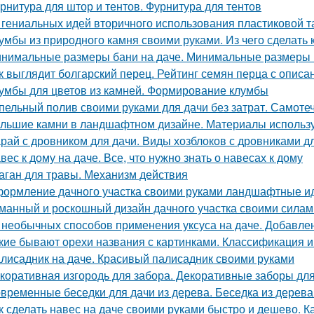
рнитура для штор и тентов. Фурнитура для тентов
 гениальных идей вторичного использования пластиковой 
умбы из природного камня своими руками. Из чего сделать
нимальные размеры бани на даче. Минимальные размеры
к выглядит болгарский перец. Рейтинг семян перца с описа
умбы для цветов из камней. Формирование клумбы
пельный полив своими руками для дачи без затрат. Самотеч
льшие камни в ландшафтном дизайне. Материалы использу
рай с дровником для дачи. Виды хозблоков с дровниками д
вес к дому на даче. Все, что нужно знать о навесах к дому
аган для травы. Механизм действия
ормление дачного участка своими руками ландшафтные ид
манный и роскошный дизайн дачного участка своими силам
 необычных способов применения уксуса на даче. Добавлен
кие бывают орехи названия с картинками. Классификация и
лисадник на даче. Красивый палисадник своими руками
коративная изгородь для забора. Декоративные заборы для
временные беседки для дачи из дерева. Беседка из дерев
к сделать навес на даче своими руками быстро и дешево. Ка