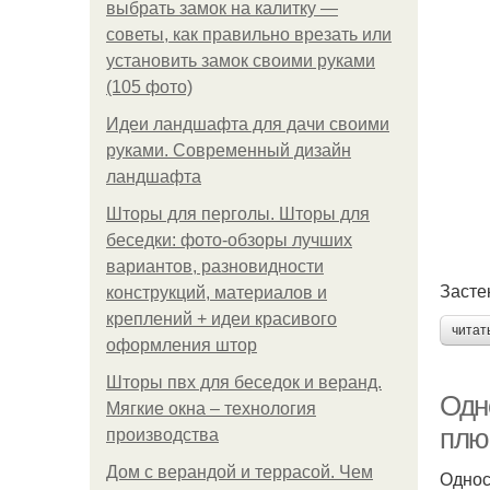
выбрать замок на калитку —
советы, как правильно врезать или
установить замок своими руками
(105 фото)
Идеи ландшафта для дачи своими
руками. Современный дизайн
ландшафта
Шторы для перголы. Шторы для
беседки: фото-обзоры лучших
вариантов, разновидности
Засте
конструкций, материалов и
креплений + идеи красивого
читат
оформления штор
Шторы пвх для беседок и веранд.
Одн
Мягкие окна – технология
плю
производства
Дом с верандой и террасой. Чем
Однос