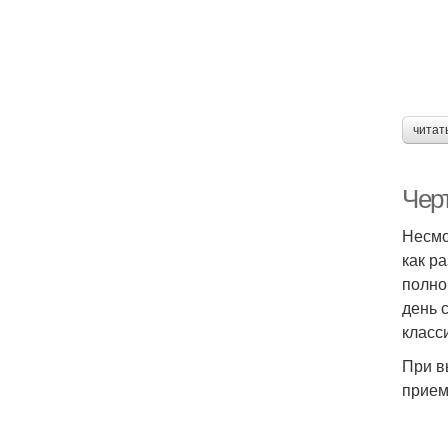
читат
Черт
Несмо
как р
полно
день 
класс
При в
прием