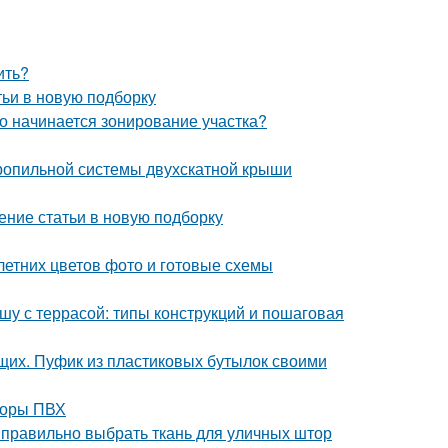
ить?
тьи в новую подборку
го начинается зонирование участка?
ропильной системы двухскатной крыши
ение статьи в новую подборку
летних цветов фото и готовые схемы
шу с террасой: типы конструкций и пошаговая
щих. Пуфик из пластиковых бутылок своими
торы ПВХ
к правильно выбрать ткань для уличных штор