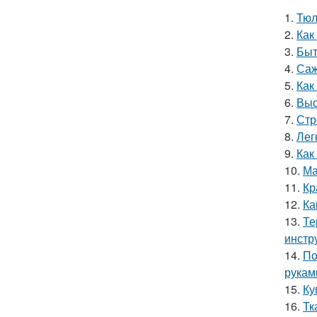
1.
Тюл
2.
Как
3.
Быт
4.
Саж
5.
Как
6.
Выс
7.
Стр
8.
Лег
9.
Как
10.
Ма
11.
Кр
12.
Ка
13.
Те
инстр
14.
По
рукам
15.
Ку
16.
Тк