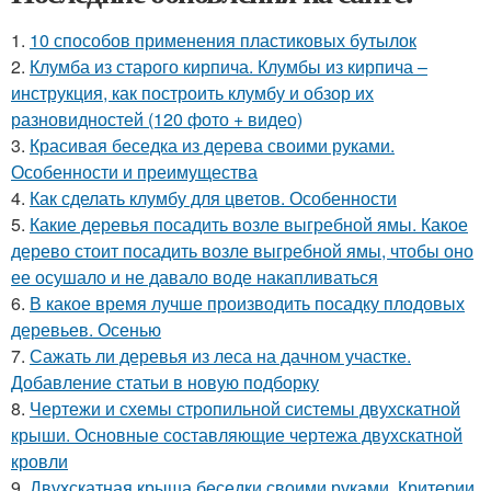
1.
10 способов применения пластиковых бутылок
2.
Клумба из старого кирпича. Клумбы из кирпича –
инструкция, как построить клумбу и обзор их
разновидностей (120 фото + видео)
3.
Красивая беседка из дерева своими руками.
Особенности и преимущества
4.
Как сделать клумбу для цветов. Особенности
5.
Какие деревья посадить возле выгребной ямы. Какое
дерево стоит посадить возле выгребной ямы, чтобы оно
ее осушало и не давало воде накапливаться
6.
В какое время лучше производить посадку плодовых
деревьев. Осенью
7.
Сажать ли деревья из леса на дачном участке.
Добавление статьи в новую подборку
8.
Чертежи и схемы стропильной системы двухскатной
крыши. Основные составляющие чертежа двухскатной
кровли
9.
Двухскатная крыша беседки своими руками. Критерии