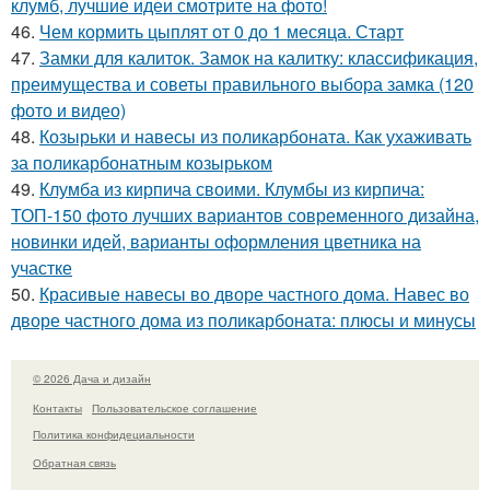
клумб, лучшие идеи смотрите на фото!
46.
Чем кормить цыплят от 0 до 1 месяца. Старт
47.
Замки для калиток. Замок на калитку: классификация,
преимущества и советы правильного выбора замка (120
фото и видео)
48.
Козырьки и навесы из поликарбоната. Как ухаживать
за поликарбонатным козырьком
49.
Клумба из кирпича своими. Клумбы из кирпича:
ТОП-150 фото лучших вариантов современного дизайна,
новинки идей, варианты оформления цветника на
участке
50.
Красивые навесы во дворе частного дома. Навес во
дворе частного дома из поликарбоната: плюсы и минусы
© 2026 Дача и дизайн
Контакты
Пользовательское соглашение
Политика конфидециальности
Обратная связь