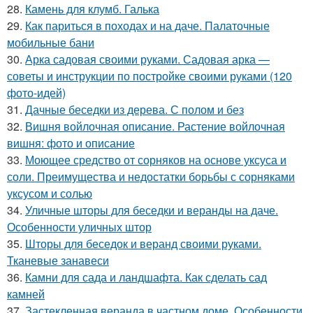
28.
Камень для клумб. Галька
29.
Как париться в походах и на даче. Палаточные
мобильные бани
30.
Арка садовая своими руками. Садовая арка —
советы и инструкции по постройке своими руками (120
фото-идей)
31.
Дачные беседки из дерева. С полом и без
32.
Вишня войлочная описание. Растение войлочная
вишня: фото и описание
33.
Моющее средство от сорняков на основе уксуса и
соли. Преимущества и недостатки борьбы с сорняками
уксусом и солью
34.
Уличные шторы для беседки и веранды на даче.
Особенности уличных штор
35.
Шторы для беседок и веранд своими руками.
Тканевые занавеси
36.
Камни для сада и ландшафта. Как сделать сад
камней
37.
Застекленная веранда в частном доме. Особенности