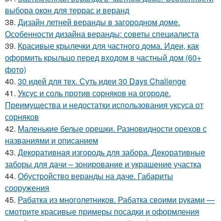
выбора окон для террас и веранд
38.
Дизайн летней веранды в загородном доме.
Особенности дизайна веранды: советы специалиста
39.
Красивые крылечки для частного дома. Идеи, как
оформить крыльцо перед входом в частный дом (60+
фото)
40.
30 идей для тех. Суть идеи 30 Days Challenge
41.
Уксус и соль против сорняков на огороде.
Преимущества и недостатки использования уксуса от
сорняков
42.
Маленькие белые орешки. Разновидности орехов с
названиями и описанием
43.
Декоративная изгородь для забора. Декоративные
заборы для дачи – зонирование и украшение участка
44.
Обустройство веранды на даче. Габариты
сооружения
45.
Рабатка из многолетников. Рабатка своими руками —
смотрите красивые примеры посадки и оформления