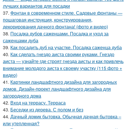
лучших вариантов для посадки
37.
Фонтан в современном стиле. Садовые фонтаны —
пошаговая инструкция, конструирования,
декорирования дачного фонтана! (фото и видео)
38.
Посадка дубов саженцами. Посадка и уход за
саженцами дуба
39.
Как посадить дуб на участке. Посадка саженца дуба
40.
Как сделать гнездо аиста своими руками. Гнездо
аиста — узнайте где строят гнезда аисты и как привлечь
внимание молодого аиста к своему участку (115 фото +
видео)
41.
Картинки ландшафтного дизайна для загородных
домов. Дизайн-проект ландшафтного дизайна для
загородного дома
42.
Вход на террасу. Терраса
43.
Беседки из дерева. С полом и без
44.
Дачный домик бытовка. Обычная дачная бытовка –
или утепленная?