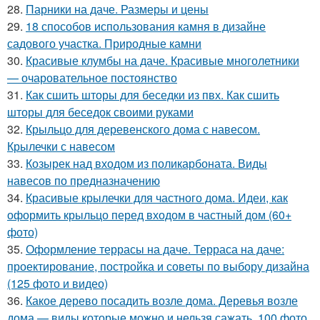
28.
Парники на даче. Размеры и цены
29.
18 способов использования камня в дизайне
садового участка. Природные камни
30.
Красивые клумбы на даче. Красивые многолетники
— очаровательное постоянство
31.
Как сшить шторы для беседки из пвх. Как сшить
шторы для беседок своими руками
32.
Крыльцо для деревенского дома с навесом.
Крылечки с навесом
33.
Козырек над входом из поликарбоната. Виды
навесов по предназначению
34.
Красивые крылечки для частного дома. Идеи, как
оформить крыльцо перед входом в частный дом (60+
фото)
35.
Оформление террасы на даче. Терраса на даче:
проектирование, постройка и советы по выбору дизайна
(125 фото и видео)
36.
Какое дерево посадить возле дома. Деревья возле
дома — виды которые можно и нельзя сажать. 100 фото