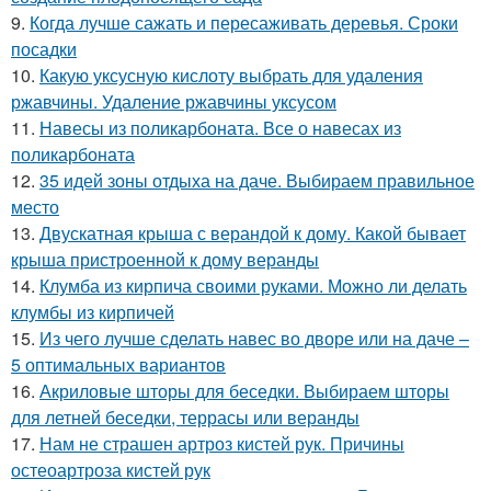
9.
Когда лучше сажать и пересаживать деревья. Сроки
посадки
10.
Какую уксусную кислоту выбрать для удаления
ржавчины. Удаление ржавчины уксусом
11.
Навесы из поликарбоната. Все о навесах из
поликарбоната
12.
35 идей зоны отдыха на даче. Выбираем правильное
место
13.
Двускатная крыша с верандой к дому. Какой бывает
крыша пристроенной к дому веранды
14.
Клумба из кирпича своими руками. Можно ли делать
клумбы из кирпичей
15.
Из чего лучше сделать навес во дворе или на даче –
5 оптимальных вариантов
16.
Акриловые шторы для беседки. Выбираем шторы
для летней беседки, террасы или веранды
17.
Нам не страшен артроз кистей рук. Причины
остеоартроза кистей рук