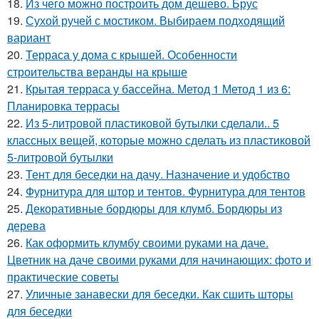
18.
Из чего можно построить дом дешево. Брус
19.
Сухой ручей с мостиком. Выбираем подходящий
вариант
20.
Терраса у дома с крышей. Особенности
строительства веранды на крыше
21.
Крытая терраса у бассейна. Метод 1 Метод 1 из 6:
Планировка террасы
22.
Из 5-литровой пластиковой бутылки сделали.. 5
классных вещей, которые можно сделать из пластиковой
5-литровой бутылки
23.
Тент для беседки на дачу. Назначение и удобство
24.
Фурнитура для штор и тентов. Фурнитура для тентов
25.
Декоративные бордюры для клумб. Бордюры из
дерева
26.
Как оформить клумбу своими руками на даче.
Цветник на даче своими руками для начинающих: фото и
практические советы
27.
Уличные занавески для беседки. Как сшить шторы
для беседки