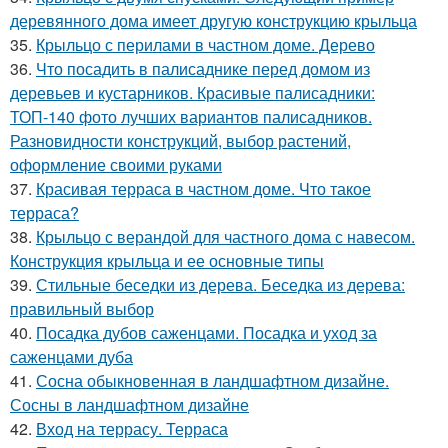
деревянного дома имеет другую конструкцию крыльца
35.
Крыльцо с перилами в частном доме. Дерево
36.
Что посадить в палисаднике перед домом из
деревьев и кустарников. Красивые палисадники:
ТОП-140 фото лучших вариантов палисадников.
Разновидности конструкций, выбор растений,
оформление своими руками
37.
Красивая терраса в частном доме. Что такое
терраса?
38.
Крыльцо с верандой для частного дома с навесом.
Конструкция крыльца и ее основные типы
39.
Стильные беседки из дерева. Беседка из дерева:
правильный выбор
40.
Посадка дубов саженцами. Посадка и уход за
саженцами дуба
41.
Сосна обыкновенная в ландшафтном дизайне.
Сосны в ландшафтном дизайне
42.
Вход на террасу. Терраса