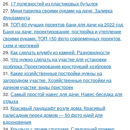
26.
17 полезностей из пластиковых бутылок
27.
Мини парилка своими руками на даче. Заливка
фундамента
28.
ТОП-60 лучших проектов бани для дачи на 2022 год.
Баня на даче: проектирование, постройка и утепление
своими руками. ТОП-150 фото современных проектов,
схем и чертежей
29.
Как сделать клумбу из камней. Разновидности
30.
Что нужно сделать на участке для установки
хозблока. Проектирование конструкций хозблоков
31.
Какие хозяйственные постройки нужны на
загородном участке. Хозяйственные постройки на
дачном участке: виды пристроек
32.
Самый простой навес для дачи. Навес-беседка для
отдыха
33.
Красивый ландшафт возле дома. Красивый
палисадник перед домом — 50 фото идей для
вдохновения
34.
Крыльцо с двумя спусками. Следующий пример