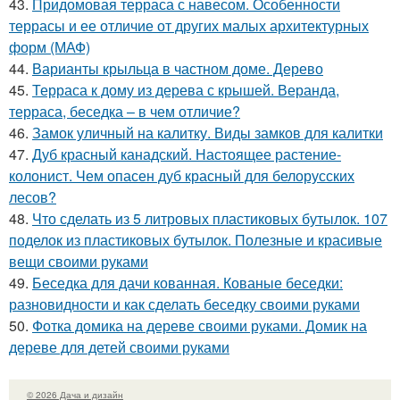
43.
Придомовая терраса с навесом. Особенности
террасы и ее отличие от других малых архитектурных
форм (МАФ)
44.
Варианты крыльца в частном доме. Дерево
45.
Терраса к дому из дерева с крышей. Веранда,
терраса, беседка – в чем отличие?
46.
Замок уличный на калитку. Виды замков для калитки
47.
Дуб красный канадский. Настоящее растение-
колонист. Чем опасен дуб красный для белорусских
лесов?
48.
Что сделать из 5 литровых пластиковых бутылок. 107
поделок из пластиковых бутылок. Полезные и красивые
вещи своими руками
49.
Беседка для дачи кованная. Кованые беседки:
разновидности и как сделать беседку своими руками
50.
Фотка домика на дереве своими руками. Домик на
дереве для детей своими руками
© 2026 Дача и дизайн