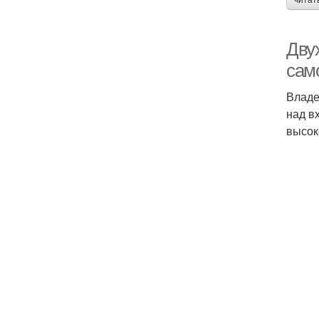
читат
Дву
сам
Владе
над в
высок