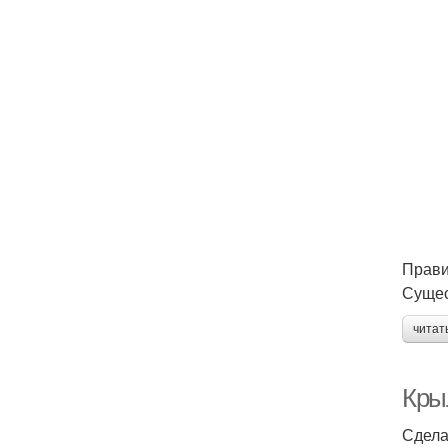
Прави
Сущес
читат
Кры
Сдела