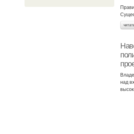
Прави
Сущес
читат
Нав
пол
про
Владе
над в
высок