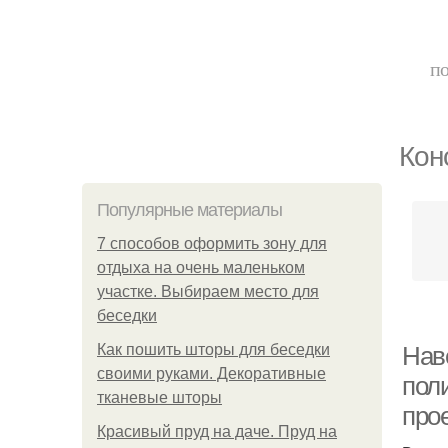
по
Кон
Популярные материалы
7 способов оформить зону для
отдыха на очень маленьком
участке. Выбираем место для
беседки
Как пошить шторы для беседки
Нав
своими руками. Декоративные
пол
тканевые шторы
про
Красивый пруд на даче. Пруд на