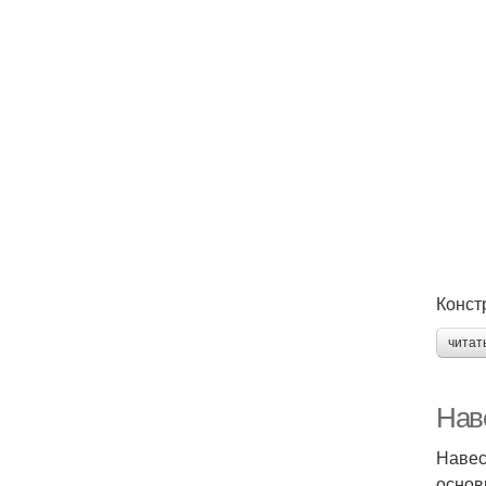
Конст
читат
Нав
Навес
основ