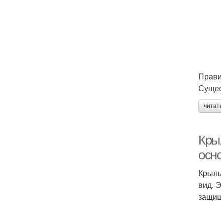
Прави
Сущес
читат
Кры
осн
Крыль
вид. 
защищ