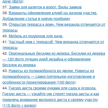
даче (фото)
37.
Замки для калиток и ворот. Виды замков
38.
Варианты оформления клумб на дачном участке.
Добавление статьи в новую подборку
39.
Открытая терраса к дому. Чем веранда отличается от
террасы
40.
Мебель из поддонов для дачи.
41.
Частный дом с террасой. Чем веранда отличается от
террасы
42.
Оригинальные беседки из дерева. Беседки из дерева
— 120 фото лучших идей дизайна и оформления
беседок из дерева
43.
Навесы из поликарбоната во дворе. Навесы из
поликарбоната — самостоятельное изготовление и
особенности проектирования (100 фото)
44.
Гнездо аиста своими руками для сада и огорода.
Гнездо аиста — узнайте где строят гнезда аисты и как
привлечь внимание молодого аиста к своему участку
(115 фото + видео)