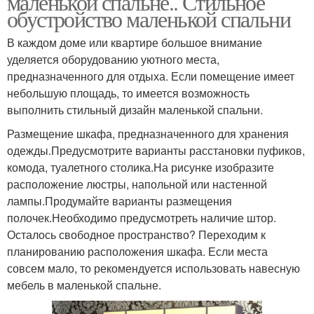
маленькой спальне.. Стильное
обустройство маленькой спальни
В каждом доме или квартире большое внимание
уделяется оборудованию уютного места,
Откидная кровать
Кровати в спальню
предназначенного для отдыха. Если помещение имеет
небольшую площадь, то имеется возможность
выполнить стильный дизайн маленькой спальни.
Размещение шкафа, предназначенного для хранения
Уютные спальни
Спальни в квартире
одежды.Предусмотрите варианты расстановки пуфиков,
комода, туалетного столика.На рисунке изобразите
расположение люстры, напольной или настенной
лампы.Продумайте варианты размещения
Уютная спальня
Стандартная спальня
полочек.Необходимо предусмотреть наличие штор.
Осталось свободное пространство? Переходим к
планированию расположения шкафа. Если места
совсем мало, то рекомендуется использовать навесную
мебель в маленькой спальне.
Просторная кровать