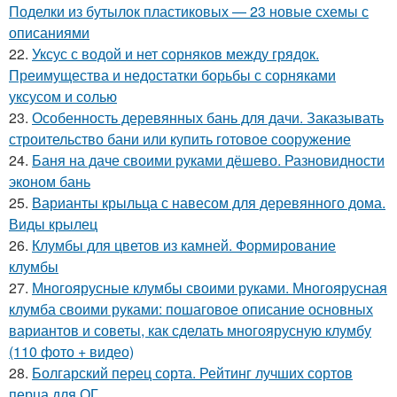
Поделки из бутылок пластиковых — 23 новые схемы с
описаниями
22.
Уксус с водой и нет сорняков между грядок.
Преимущества и недостатки борьбы с сорняками
уксусом и солью
23.
Особенность деревянных бань для дачи. Заказывать
строительство бани или купить готовое сооружение
24.
Баня на даче своими руками дёшево. Разновидности
эконом бань
25.
Варианты крыльца с навесом для деревянного дома.
Виды крылец
26.
Клумбы для цветов из камней. Формирование
клумбы
27.
Многоярусные клумбы своими руками. Многоярусная
клумба своими руками: пошаговое описание основных
вариантов и советы, как сделать многоярусную клумбу
(110 фото + видео)
28.
Болгарский перец сорта. Рейтинг лучших сортов
перца для ОГ