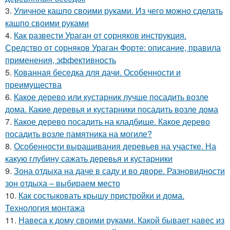
3.
Уличное кашпо своими руками. Из чего можно сделать
кашпо своими руками
4.
Как развести Ураган от сорняков инструкция.
Средство от сорняков Ураган Форте: описание, правила
применения, эффективность
5.
Кованная беседка для дачи. Особенности и
преимущества
6.
Какое дерево или кустарник лучше посадить возле
дома. Какие деревья и кустарники посадить возле дома
7.
Какое дерево посадить на кладбище. Какое дерево
посадить возле памятника на могиле?
8.
Особенности выращивания деревьев на участке. На
какую глубину сажать деревья и кустарники
9.
Зона отдыха на даче в саду и во дворе. Разновидности
зон отдыха – выбираем место
10.
Как состыковать крышу пристройки и дома.
Технология монтажа
11.
Навеса к дому своими руками. Какой бывает навес из