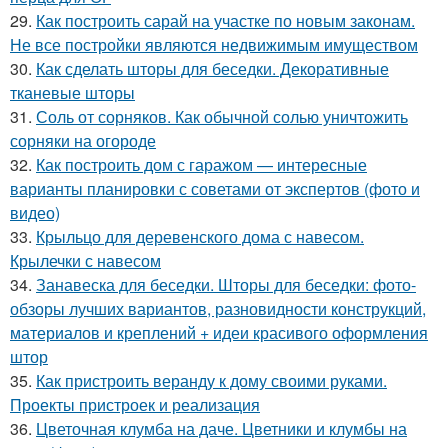
29.
Как построить сарай на участке по новым законам.
Не все постройки являются недвижимым имуществом
30.
Как сделать шторы для беседки. Декоративные
тканевые шторы
31.
Соль от сорняков. Как обычной солью уничтожить
сорняки на огороде
32.
Как построить дом с гаражом — интересные
варианты планировки с советами от экспертов (фото и
видео)
33.
Крыльцо для деревенского дома с навесом.
Крылечки с навесом
34.
Занавеска для беседки. Шторы для беседки: фото-
обзоры лучших вариантов, разновидности конструкций,
материалов и креплений + идеи красивого оформления
штор
35.
Как пристроить веранду к дому своими руками.
Проекты пристроек и реализация
36.
Цветочная клумба на даче. Цветники и клумбы на