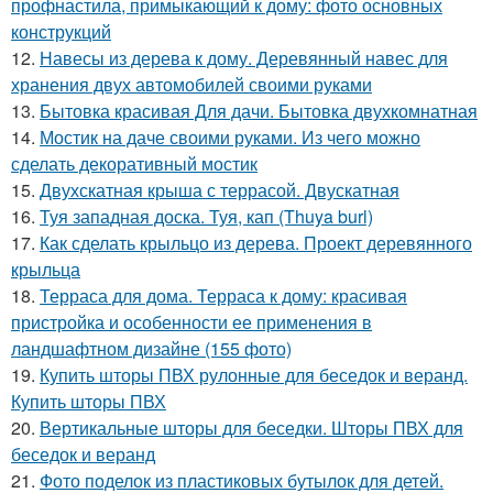
профнастила, примыкающий к дому: фото основных
конструкций
12.
Навесы из дерева к дому. Деревянный навес для
хранения двух автомобилей своими руками
13.
Бытовка красивая Для дачи. Бытовка двухкомнатная
14.
Мостик на даче своими руками. Из чего можно
сделать декоративный мостик
15.
Двухскатная крыша с террасой. Двускатная
16.
Туя западная доска. Туя, кап (Thuya burl)
17.
Как сделать крыльцо из дерева. Проект деревянного
крыльца
18.
Терраса для дома. Терраса к дому: красивая
пристройка и особенности ее применения в
ландшафтном дизайне (155 фото)
19.
Купить шторы ПВХ рулонные для беседок и веранд.
Купить шторы ПВХ
20.
Вертикальные шторы для беседки. Шторы ПВХ для
беседок и веранд
21.
Фото поделок из пластиковых бутылок для детей.