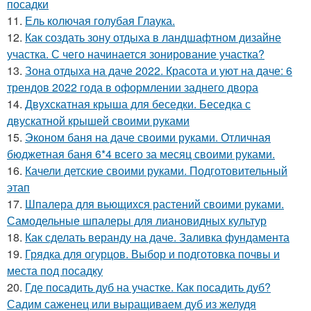
посадки
11.
Ель колючая голубая Глаука.
12.
Как создать зону отдыха в ландшафтном дизайне
участка. С чего начинается зонирование участка?
13.
Зона отдыха на даче 2022. Красота и уют на даче: 6
трендов 2022 года в оформлении заднего двора
14.
Двухскатная крыша для беседки. Беседка с
двускатной крышей своими руками
15.
Эконом баня на даче своими руками. Отличная
бюджетная баня 6*4 всего за месяц своими руками.
16.
Качели детские своими руками. Подготовительный
этап
17.
Шпалера для вьющихся растений своими руками.
Самодельные шпалеры для лиановидных культур
18.
Как сделать веранду на даче. Заливка фундамента
19.
Грядка для огурцов. Выбор и подготовка почвы и
места под посадку
20.
Где посадить дуб на участке. Как посадить дуб?
Садим саженец или выращиваем дуб из желудя