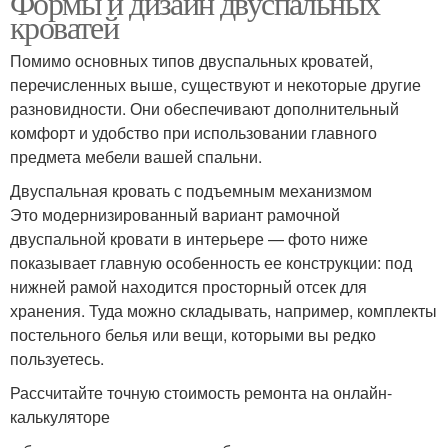
Формы и дизайн двуспальных
интерьеров
кроватей
Помимо основных типов двуспальных кроватей,
перечисленных выше, существуют и некоторые другие
Современные кровати
Кровать в интерьере
разновидности. Они обеспечивают дополнительный
комфорт и удобство при использовании главного
предмета мебели вашей спальни.
Двуспальная кровать с подъемным механизмом
Красивые кровати
Кровати в зависимости
Это модернизированный вариант рамочной
двуспальной кровати в интерьере — фото ниже
показывает главную особенность ее конструкции: под
нижней рамой находится просторный отсек для
Покрывало на кровать
Модные кровати
хранения. Туда можно складывать, например, комплекты
постельного белья или вещи, которыми вы редко
пользуетесь.
Рассчитайте точную стоимость ремонта на онлайн-
Кровати для спальни
Кровать в спальне
калькуляторе