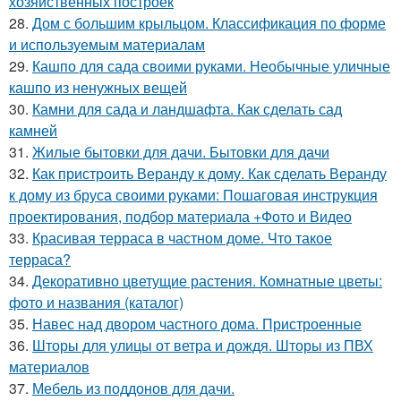
хозяйственных построек
28.
Дом с большим крыльцом. Классификация по форме
и используемым материалам
29.
Кашпо для сада своими руками. Необычные уличные
кашпо из ненужных вещей
30.
Камни для сада и ландшафта. Как сделать сад
камней
31.
Жилые бытовки для дачи. Бытовки для дачи
32.
Как пристроить Веранду к дому. Как сделать Веранду
к дому из бруса своими руками: Пошаговая инструкция
проектирования, подбор материала +Фото и Видео
33.
Красивая терраса в частном доме. Что такое
терраса?
34.
Декоративно цветущие растения. Комнатные цветы:
фото и названия (каталог)
35.
Навес над двором частного дома. Пристроенные
36.
Шторы для улицы от ветра и дождя. Шторы из ПВХ
материалов
37.
Мебель из поддонов для дачи.