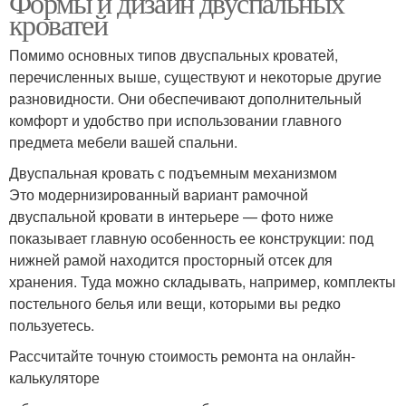
Формы и дизайн двуспальных
интерьеров
кроватей
Помимо основных типов двуспальных кроватей,
перечисленных выше, существуют и некоторые другие
Кровати в спальню
Кованые кровати
разновидности. Они обеспечивают дополнительный
комфорт и удобство при использовании главного
предмета мебели вашей спальни.
Спальни с
Двуспальная кровать с подъемным механизмом
Кованая кровать
металлической
Это модернизированный вариант рамочной
кроватью
двуспальной кровати в интерьере — фото ниже
показывает главную особенность ее конструкции: под
нижней рамой находится просторный отсек для
Металлические кровати
Кровати в дизайне
хранения. Туда можно складывать, например, комплекты
постельного белья или вещи, которыми вы редко
пользуетесь.
Рассчитайте точную стоимость ремонта на онлайн-
Спальня с железной
Металлическая кровать
калькуляторе
кроватью