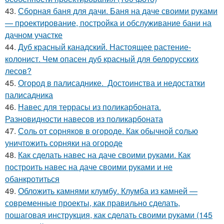
43.
Сборная баня для дачи. Баня на даче своими руками
— проектирование, постройка и обслуживание бани на
дачном участке
44.
Дуб красный канадский. Настоящее растение-
колонист. Чем опасен дуб красный для белорусских
лесов?
45.
Огород в палисаднике. Достоинства и недостатки
палисадника
46.
Навес для террасы из поликарбоната.
Разновидности навесов из поликарбоната
47.
Соль от сорняков в огороде. Как обычной солью
уничтожить сорняки на огороде
48.
Как сделать навес на даче своими руками. Как
построить навес на даче своими руками и не
обанкротиться
49.
Обложить камнями клумбу. Клумба из камней —
современные проекты, как правильно сделать,
пошаговая инструкция, как сделать своими руками (145