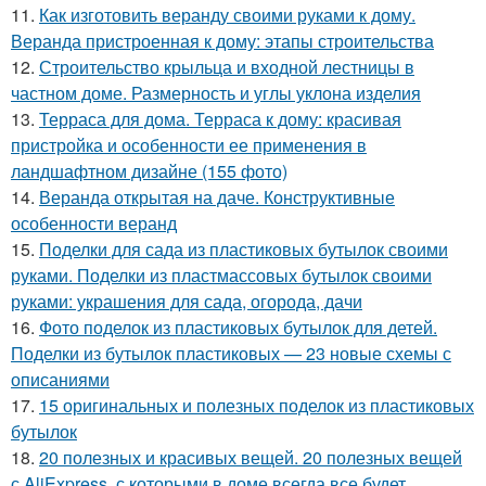
11.
Как изготовить веранду своими руками к дому.
Веранда пристроенная к дому: этапы строительства
12.
Строительство крыльца и входной лестницы в
частном доме. Размерность и углы уклона изделия
13.
Терраса для дома. Терраса к дому: красивая
пристройка и особенности ее применения в
ландшафтном дизайне (155 фото)
14.
Веранда открытая на даче. Конструктивные
особенности веранд
15.
Поделки для сада из пластиковых бутылок своими
руками. Поделки из пластмассовых бутылок своими
руками: украшения для сада, огорода, дачи
16.
Фото поделок из пластиковых бутылок для детей.
Поделки из бутылок пластиковых — 23 новые схемы с
описаниями
17.
15 оригинальных и полезных поделок из пластиковых
бутылок
18.
20 полезных и красивых вещей. 20 полезных вещей
с AliExpress, с которыми в доме всегда все будет