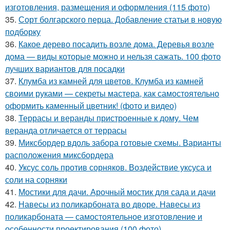
изготовления, размещения и оформления (115 фото)
35.
Сорт болгарского перца. Добавление статьи в новую
подборку
36.
Какое дерево посадить возле дома. Деревья возле
дома — виды которые можно и нельзя сажать. 100 фото
лучших вариантов для посадки
37.
Клумба из камней для цветов. Клумба из камней
своими руками — секреты мастера, как самостоятельно
оформить каменный цветник! (фото и видео)
38.
Террасы и веранды пристроенные к дому. Чем
веранда отличается от террасы
39.
Миксбордер вдоль забора готовые схемы. Варианты
расположения миксбордера
40.
Уксус соль против сорняков. Воздействие уксуса и
соли на сорняки
41.
Мостики для дачи. Арочный мостик для сада и дачи
42.
Навесы из поликарбоната во дворе. Навесы из
поликарбоната — самостоятельное изготовление и
особенности проектирования (100 фото)