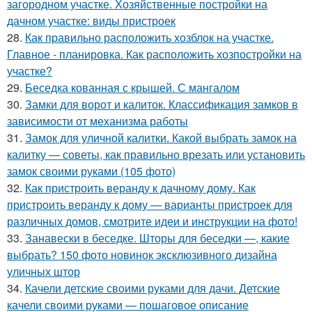
загородном участке. Хозяйственные постройки на
дачном участке: виды пристроек
28.
Как правильно расположить хозблок на участке.
Главное - планировка. Как расположить хозпостройки на
участке?
29.
Беседка кованная с крышей. С мангалом
30.
Замки для ворот и калиток. Классификация замков в
зависимости от механизма работы
31.
Замок для уличной калитки. Какой выбрать замок на
калитку — советы, как правильно врезать или установить
замок своими руками (105 фото)
32.
Как пристроить веранду к дачному дому. Как
пристроить веранду к дому — варианты пристроек для
различных домов, смотрите идеи и инструкции на фото!
33.
Занавески в беседке. Шторы для беседки —, какие
выбрать? 150 фото новинок эксклюзивного дизайна
уличных штор
34.
Качели детские своими руками для дачи. Детские
качели своими руками — пошаговое описание