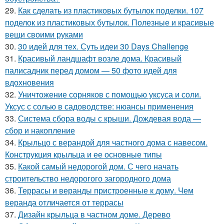
29.
Как сделать из пластиковых бутылок поделки. 107
поделок из пластиковых бутылок. Полезные и красивые
вещи своими руками
30.
30 идей для тех. Суть идеи 30 Days Challenge
31.
Красивый ландшафт возле дома. Красивый
палисадник перед домом — 50 фото идей для
вдохновения
32.
Уничтожение сорняков с помощью уксуса и соли.
Уксус с солью в садоводстве: нюансы применения
33.
Система сбора воды с крыши. Дождевая вода —
сбор и накопление
34.
Крыльцо с верандой для частного дома с навесом.
Конструкция крыльца и ее основные типы
35.
Какой самый недорогой дом. С чего начать
строительство недорогого загородного дома
36.
Террасы и веранды пристроенные к дому. Чем
веранда отличается от террасы
37.
Дизайн крыльца в частном доме. Дерево