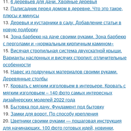
11.
6 деревьев для дачи. Хвойные деревья
12.
Палисадник перед домом в деревне. Что это такое,
плюсы и минусы
13.
Деревья и кустарники в саду. Добавление статьи в
новую подборку
14.
Зона барбекю на даче своими руками. Зона барбекю
с перголами и «нормальным кирпичным камином»
15.
Висячая стропильная система двухскатной крыши.
Варианты наслонных и висячих стропил: отличительные
особенности
16.
Навес из подручных материалов своими руками.
Деревянные столбы
17.
Кровать с мягким изголовьем в интерьере. Кровать с
мягким изголовьем – 140 фото самых интересных
дизайнерских моделей 2022 года
18.
Бытовка под дачу. Фундамент под бытовку
19.
Замки для ворот. По способу крепления
20.
Цветники своими руками — пошаговая инструкция
для начинающих. 100 фото готовых идей, новинки,