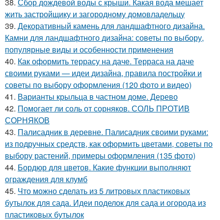
38.
Сбор дождевой воды с крыши. Какая вода мешает
жить застройщику и загородному домовладельцу
39.
Декоративный камень для ландшафтного дизайна.
Камни для ландшафтного дизайна: советы по выбору,
популярные виды и особенности применения
40.
Как оформить террасу на даче. Терраса на даче
своими руками — идеи дизайна, правила постройки и
советы по выбору оформления (120 фото и видео)
41.
Варианты крыльца в частном доме. Дерево
42.
Помогает ли соль от сорняков. СОЛЬ ПРОТИВ
СОРНЯКОВ
43.
Палисадник в деревне. Палисадник своими руками:
из подручных средств, как оформить цветами, советы по
выбору растений, примеры оформления (135 фото)
44.
Бордюр для цветов. Какие функции выполняют
ограждения для клумб
45.
Что можно сделать из 5 литровых пластиковых
бутылок для сада. Идеи поделок для сада и огорода из
пластиковых бутылок