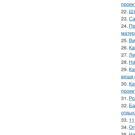
проек
22.
Шт
23.
Са
24.
Пр
матер
25.
Ви
26.
Ка
27.
Ле
28.
На
29.
Ка
вещи 
30.
Ка
проек
31.
Ро
32.
Ба
отдых
33.
11
34.
Ог
35.
На