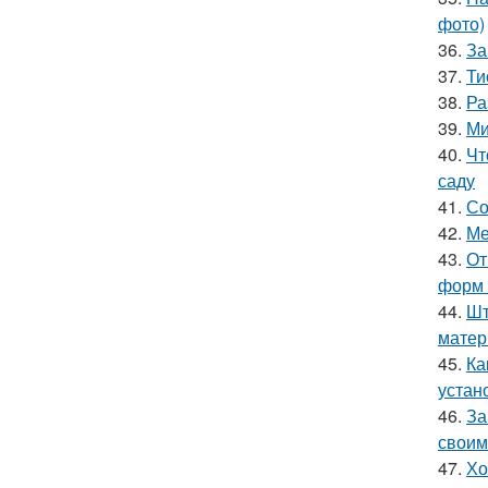
фото)
36.
За
37.
Ти
38.
Ра
39.
Ми
40.
Чт
саду
41.
Со
42.
Ме
43.
От
форм 
44.
Шт
матер
45.
Ка
устан
46.
За
своим
47.
Хо