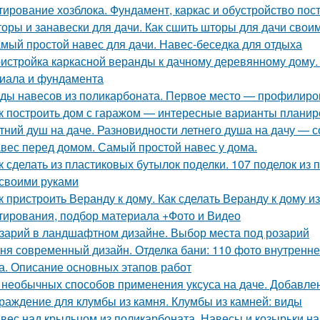
тирование хозблока. Фундамент, каркас и обустройство пост
оры и занавески для дачи. Как сшить шторы для дачи сво
мый простой навес для дачи. Навес-беседка для отдыха
истройка каркасной веранды к дачному деревянному дому. 
иала и фундамента
ды навесов из поликарбоната. Первое место — профилир
к построить дом с гаражом — интересные варианты планиро
тний душ на даче. Разновидности летнего душа на дачу — с
вес перед домом. Самый простой навес у дома.
к сделать из пластиковых бутылок поделки. 107 поделок из
своими руками
к пристроить Веранду к дому. Как сделать Веранду к дому 
тирования, подбор материала +Фото и Видео
зарий в ландшафтном дизайне. Выбор места под розарий
ня современный дизайн. Отделка бани: 110 фото внутренне
а. Описание основных этапов работ
 необычных способов применения уксуса на даче. Добавлен
раждение для клумбы из камня. Клумбы из камней: виды
вес над крыльцом из поликарбоната. Навесы и козырьки на