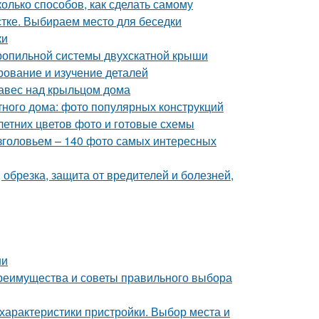
лько способов, как сделать самому
стке. Выбираем место для беседки
ки
ропильной системы двухскатной крыши
рование и изучение деталей
навес над крыльцом дома
тного дома: фото популярных конструкций
летних цветов фото и готовые схемы
изголовьем – 140 фото самых интересных
, обрезка, защита от вредителей и болезней,
ни
 преимущества и советы правильного выбора
 характеристики пристройки. Выбор места и