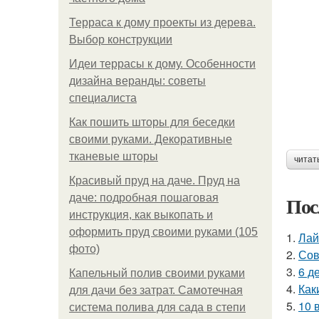
Терраса к дому проекты из дерева.
Выбор конструкции
Идеи террасы к дому. Особенности
дизайна веранды: советы
специалиста
Как пошить шторы для беседки
своими руками. Декоративные
тканевые шторы
читат
Красивый пруд на даче. Пруд на
даче: подробная пошаговая
Пос
инструкция, как выкопать и
оформить пруд своими руками (105
1.
Лай
фото)
2.
Сов
3.
6 д
Капельный полив своими руками
4.
Как
для дачи без затрат. Самотечная
5.
10 
система полива для сада в степи