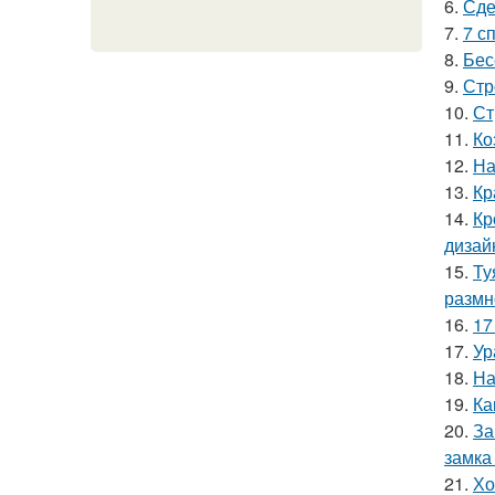
6.
Сде
7.
7 с
8.
Бес
9.
Стр
10.
Ст
11.
Ко
12.
На
13.
Кр
14.
Кр
дизай
15.
Ту
размн
16.
17
17.
Ур
18.
На
19.
Ка
20.
За
замка
21.
Хо