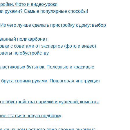
ройки. Фото и видео-уроки
ими руками? Самые популярные способы!
Из чего лучше сделать пристройку к дому: выбор
ованный поликарбонат
вки с советами от экспертов (фото и видео)
оветы по обустройству
 пластиковых бутылок. Полезные и красивые
из бруса своими руками: Пошаговая инструкция
го обустройства парилки и душевой, комнаты
ие статьи в новую подборку
д крыльцом частного дома своими руками (с