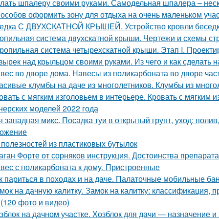
лать шпалеру своими руками. Самодельная шпалера – неско
пособов оформить зону для отдыха на очень маленьком уча
едка С ДВУХСКАТНОЙ КРЫШЕЙ. Устройство кровли бесед
опильная система двухскатной крыши. Чертежи и схемы ст
ропильная система четырехскатной крыши. Этап I. Проекти
зырек над крыльцом своими руками. Из чего и как сделать 
вес во дворе дома. Навесы из поликарбоната во дворе час
асивые клумбы на даче из многолетников. Клумбы из много
овать с мягким изголовьем в интерьере. Кровать с мягким 
нерских моделей 2022 года
я западная микс. Посадка туи в открытый грунт, уход: полив
ожение
 полезностей из пластиковых бутылок
аган Форте от сорняков инструкция. Достоинства препарата
вес с поликарбоната к дому. Пристроенные
к париться в походах и на даче. Палаточные мобильные ба
мок на дачную калитку. Замок на калитку: классификация,
 (120 фото и видео)
зблок на дачном участке. Хозблок для дачи — назначение и