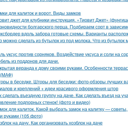
мки для калиток и ворот. Виды замков
овит джет для клубники инструкция. «Тиовит Джет» (фунгиц
зновидности болгарского перца. Подбираем сорт в зависим
ксбордер вдоль забора готовые схемы. Варианты располо
о можно сделать из бутылок из под молока. Что из бутылок 
ль уксус против сорняков. Воздействие уксуса и соли на со
бель из поддонов для дачи.
крытая веранда к дому своими руками. Особенности террас
(МАФ)
оры в беседке. Шторы для беседки: фото-обзоры лучших ва
иалов и креплений + идеи красивого оформления штор
к сделать въездную группу на даче. Как сделать въезд на уч
овление подпорных стенок! (фото и видео)
мок для калиток. Какой выбрать замок на калитку — советы,
и руками (105 фото)
зблок на дачу. Как организовать хозблок на даче