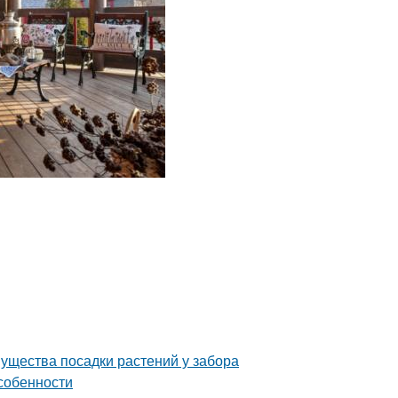
мущества посадки растений у забора
собенности