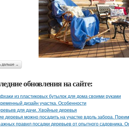
ь дальше →
ледние обновления на сайте:
фхаки из пластиковых бутылок для дома своими руками
ременный дизайн участка. Особенности
еревьев для дачи. Хвойные деревья
ие деревья можно посадить на участке вдоль забора. Преи
важных правил посадки деревьев от опытного садовника. О