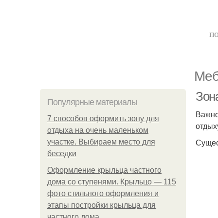
по
Меб
Зон
Популярные материалы
Важно
7 способов оформить зону для
отдых
отдыха на очень маленьком
Сущес
участке. Выбираем место для
беседки
Оформление крыльца частного
дома со ступенями. Крыльцо — 115
фото стильного оформления и
этапы постройки крыльца для
частного дома