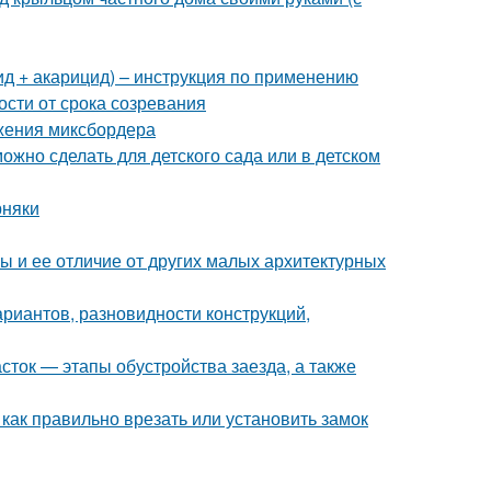
ид + акарицид) – инструкция по применению
ости от срока созревания
жения миксбордера
можно сделать для детского сада или в детском
рняки
ы и ее отличие от других малых архитектурных
риантов, разновидности конструкций,
асток — этапы обустройства заезда, а также
 как правильно врезать или установить замок