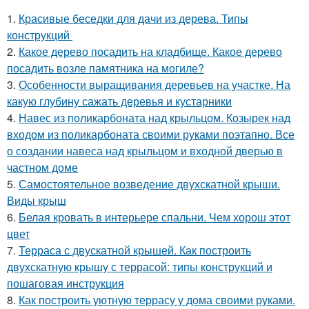
1.
Красивые беседки для дачи из дерева. Типы
конструкций
2.
Какое дерево посадить на кладбище. Какое дерево
посадить возле памятника на могиле?
3.
Особенности выращивания деревьев на участке. На
какую глубину сажать деревья и кустарники
4.
Навес из поликарбоната над крыльцом. Козырек над
входом из поликарбоната своими руками поэтапно. Все
о создании навеса над крыльцом и входной дверью в
частном доме
5.
Самостоятельное возведение двухскатной крыши.
Виды крыш
6.
Белая кровать в интерьере спальни. Чем хорош этот
цвет
7.
Терраса с двускатной крышей. Как построить
двухскатную крышу с террасой: типы конструкций и
пошаговая инструкция
8.
Как построить уютную террасу у дома своими руками.