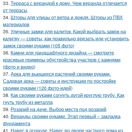
33.
Терраса с верандой к дому. Чем веранда отличается
от террасы
34.
Шторы для улицы от ветра и дождя. Шторы из ПВХ
материалов
35.
Уличные замки для калиток. Какой выбрать замок на
калитку — советы, как правильно врезать или установить
замок своими руками (105 фото)
36.
Камни для ландшафтного дизайна — смотрите
красивые примеры обустройства участков с камнями
(фото и видео)
37.
Арка для вьющихся растений своими руками.
Садовая арка — советы и инструкции по постройке
своими руками (120 фото-идей)
38.
Как своими руками согнуть дугой круглую трубу. Как
гнуть трубу из металла
39.
Розарий на даче. Выбор места под розарий
40.
Веранды своими руками. Этап первый – закладка
фундамента
41.
Навес в огороде. Навес во дворе частного дома из