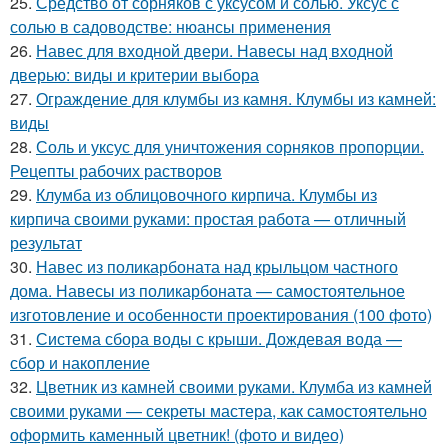
25.
Средство от сорняков с уксусом и солью. Уксус с
солью в садоводстве: нюансы применения
26.
Навес для входной двери. Навесы над входной
дверью: виды и критерии выбора
27.
Ограждение для клумбы из камня. Клумбы из камней:
виды
28.
Соль и уксус для уничтожения сорняков пропорции.
Рецепты рабочих растворов
29.
Клумба из облицовочного кирпича. Клумбы из
кирпича своими руками: простая работа — отличный
результат
30.
Навес из поликарбоната над крыльцом частного
дома. Навесы из поликарбоната — самостоятельное
изготовление и особенности проектирования (100 фото)
31.
Система сбора воды с крыши. Дождевая вода —
сбор и накопление
32.
Цветник из камней своими руками. Клумба из камней
своими руками — секреты мастера, как самостоятельно
оформить каменный цветник! (фото и видео)