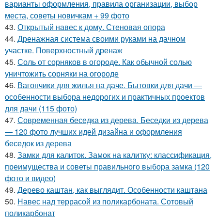
варианты оформления, правила организации, выбор
места, советы новичкам + 99 фото
43.
Открытый навес к дому. Стеновая опора
44.
Дренажная система своими руками на дачном
участке. Поверхностный дренаж
45.
Соль от сорняков в огороде. Как обычной солью
уничтожить сорняки на огороде
46.
Вагончики для жилья на даче. Бытовки для дачи —
особенности выбора недорогих и практичных проектов
для дачи (115 фото)
47.
Современная беседка из дерева. Беседки из дерева
— 120 фото лучших идей дизайна и оформления
беседок из дерева
48.
Замки для калиток. Замок на калитку: классификация,
преимущества и советы правильного выбора замка (120
фото и видео)
49.
Дерево каштан, как выглядит. Особенности каштана
50.
Навес над террасой из поликарбоната. Сотовый
поликарбонат