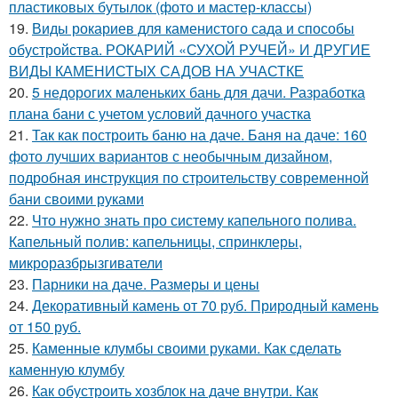
пластиковых бутылок (фото и мастер-классы)
19.
Виды рокариев для каменистого сада и способы
обустройства. РОКАРИЙ «СУХОЙ РУЧЕЙ» И ДРУГИЕ
ВИДЫ КАМЕНИСТЫХ САДОВ НА УЧАСТКЕ
20.
5 недорогих маленьких бань для дачи. Разработка
плана бани с учетом условий дачного участка
21.
Так как построить баню на даче. Баня на даче: 160
фото лучших вариантов с необычным дизайном,
подробная инструкция по строительству современной
бани своими руками
22.
Что нужно знать про систему капельного полива.
Капельный полив: капельницы, спринклеры,
микроразбрызгиватели
23.
Парники на даче. Размеры и цены
24.
Декоративный камень от 70 руб. Природный камень
от 150 руб.
25.
Каменные клумбы своими руками. Как сделать
каменную клумбу
26.
Как обустроить хозблок на даче внутри. Как