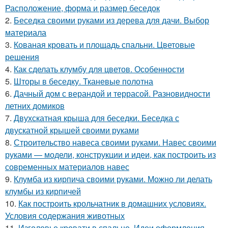
Расположение, форма и размер беседок
2.
Беседка своими руками из дерева для дачи. Выбор
материала
3.
Кованая кровать и площадь спальни. Цветовые
решения
4.
Как сделать клумбу для цветов. Особенности
5.
Шторы в беседку. Тканевые полотна
6.
Дачный дом с верандой и террасой. Разновидности
летних домиков
7.
Двухскатная крыша для беседки. Беседка с
двускатной крышей своими руками
8.
Строительство навеса своими руками. Навес своими
руками — модели, конструкции и идеи, как построить из
современных материалов навес
9.
Клумба из кирпича своими руками. Можно ли делать
клумбы из кирпичей
10.
Как построить крольчатник в домашних условиях.
Условия содержания животных
11.
Изголовье кровати в спальне. Идеи оформления