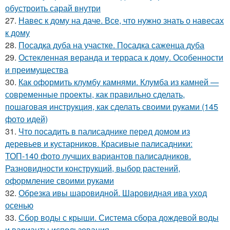
обустроить сарай внутри
27.
Навес к дому на даче. Все, что нужно знать о навесах
к дому
28.
Посадка дуба на участке. Посадка саженца дуба
29.
Остекленная веранда и терраса к дому. Особенности
и преимущества
30.
Как оформить клумбу камнями. Клумба из камней —
современные проекты, как правильно сделать,
пошаговая инструкция, как сделать своими руками (145
фото идей)
31.
Что посадить в палисаднике перед домом из
деревьев и кустарников. Красивые палисадники:
ТОП-140 фото лучших вариантов палисадников.
Разновидности конструкций, выбор растений,
оформление своими руками
32.
Обрезка ивы шаровидной. Шаровидная ива уход
осенью
33.
Сбор воды с крыши. Система сбора дождевой воды
и варианты использования