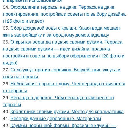
34.
Оформление террасы на даче. Терраса на даче:
проектирование, постройка и советы по выбору дизайна
(125 фото и видео)
35.
Сбор дождевой воды с крыши. Какая вода мешает
жить застройщику и загородному домовладельцу
36.
Открытая веранда на даче своими руками. Терраса
на даче своими руками — идеи дизайна, правила
постройки и советы по выбору оформления (120 фото и
видео)
37.
Соль уксус против сорняков. Воздействие уксуса и
соли на сорняки
38.
Небольшая терраса к дому. Чем веранда отличается
от террасы
39.
Веранда в деревне. Чем веранда отличается от
террасы
40.
Кролятники своими руками. Место для крольчатника
41.
Беседки дачные деревянные. Материалы
42.
Клумбы необычной формы. Красивые клумбы —