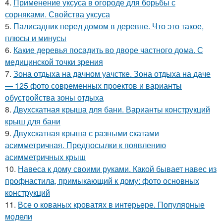
4.
Применение уксуса в огороде для борьбы с
сорняками. Свойства уксуса
5.
Палисадник перед домом в деревне. Что это такое,
плюсы и минусы
6.
Какие деревья посадить во дворе частного дома. С
медицинской точки зрения
7.
Зона отдыха на дачном уачстке. Зона отдыха на даче
— 125 фото современных проектов и варианты
обустройства зоны отдыха
8.
Двухскатная крыша для бани. Варианты конструкций
крыш для бани
9.
Двухскатная крыша с разными скатами
асимметричная. Предпосылки к появлению
асимметричных крыш
10.
Навеса к дому своими руками. Какой бывает навес из
профнастила, примыкающий к дому: фото основных
конструкций
11.
Все о кованых кроватях в интерьере. Популярные
модели