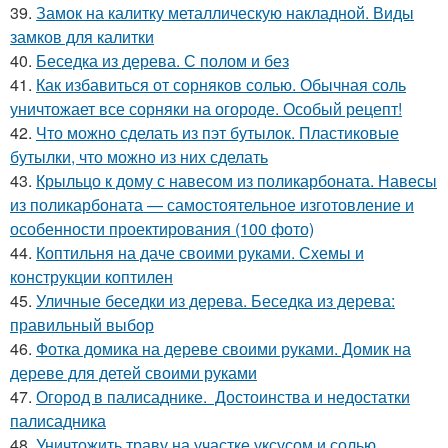
39.
Замок на калитку металлическую накладной. Виды
замков для калитки
40.
Беседка из дерева. С полом и без
41.
Как избавиться от сорняков солью. Обычная соль
уничтожает все сорняки на огороде. Особый рецепт!
42.
Что можно сделать из пэт бутылок. Пластиковые
бутылки, что можно из них сделать
43.
Крыльцо к дому с навесом из поликарбоната. Навесы
из поликарбоната — самостоятельное изготовление и
особенности проектирования (100 фото)
44.
Коптильня на даче своими руками. Схемы и
конструкции коптилен
45.
Уличные беседки из дерева. Беседка из дерева:
правильный выбор
46.
Фотка домика на дереве своими руками. Домик на
дереве для детей своими руками
47.
Огород в палисаднике. Достоинства и недостатки
палисадника
48.
Уничтожить траву на участке уксусом и солью.