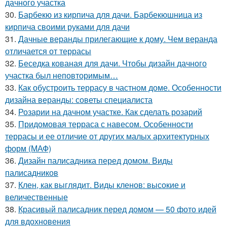
дачного участка
30.
Барбекю из кирпича для дачи. Барбекюшница из
кирпича своими руками для дачи
31.
Дачные веранды прилегающие к дому. Чем веранда
отличается от террасы
32.
Беседка кованая для дачи. Чтобы дизайн дачного
участка был неповторимым…
33.
Как обустроить террасу в частном доме. Особенности
дизайна веранды: советы специалиста
34.
Розарии на дачном участке. Как сделать розарий
35.
Придомовая терраса с навесом. Особенности
террасы и ее отличие от других малых архитектурных
форм (МАФ)
36.
Дизайн палисадника перед домом. Виды
палисадников
37.
Клен, как выглядит. Виды кленов: высокие и
величественные
38.
Красивый палисадник перед домом — 50 фото идей
для вдохновения