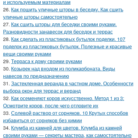
и используемым материалам
26.
Как пошить уличные шторы в беседку. Как сшить
уличные шторы самостоятельно
27.
Как сшить шторы для беседки своими руками.
Разновидности занавесок для беседок и террас
28.
Как сделать из пластиковых бутылок поделки. 107
поделок из пластиковых бутылок. Полезные и красивые
вещи своими руками
29.
Терраса к дому своими руками
30.
Козырек над входом из поликарбоната. Виды
навесов по предназначению
31.
Застекленная веранда в частном доме. Особенности
выбора окон для террас и веранд
32.
Как осеменяют коров искусственно. Метод 1 из 3:
Осмотрите коров, после чего отловите их
33.
Солевой раствор от сорняков. 10 Крутых способов
избавиться от сорняков без химии
34.
Клумба из камней для цветов. Клумба из камней
своими руками — секреты мастера, как самостоятельно