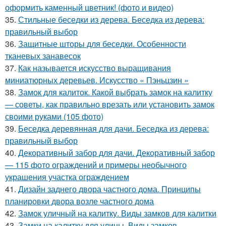
оформить каменный цветник! (фото и видео)
35.
Стильные беседки из дерева. Беседка из дерева:
правильный выбор
36.
Защитные шторы для беседки. Особенности
тканевых занавесок
37.
Как называется искусство выращивания
миниатюрных деревьев. Искусство « Пэньцзин »
38.
Замок для калиток. Какой выбрать замок на калитку
— советы, как правильно врезать или установить замок
своими руками (105 фото)
39.
Беседка деревянная для дачи. Беседка из дерева:
правильный выбор
40.
Декоративный забор для дачи. Декоративный забор
— 115 фото ограждений и примеры необычного
украшения участка ограждением
41.
Дизайн заднего двора частного дома. Принципы
планировки двора возле частного дома
42.
Замок уличный на калитку. Виды замков для калитки
43.
Замки на калитку для улицы. Виды замков