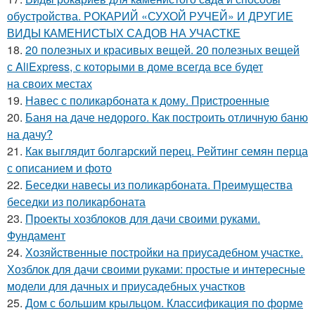
обустройства. РОКАРИЙ «СУХОЙ РУЧЕЙ» И ДРУГИЕ
ВИДЫ КАМЕНИСТЫХ САДОВ НА УЧАСТКЕ
18.
20 полезных и красивых вещей. 20 полезных вещей
с AliExpress, с которыми в доме всегда все будет
на своих местах
19.
Навес с поликарбоната к дому. Пристроенные
20.
Баня на даче недорого. Как построить отличную баню
на дачу?
21.
Как выглядит болгарский перец. Рейтинг семян перца
с описанием и фото
22.
Беседки навесы из поликарбоната. Преимущества
беседки из поликарбоната
23.
Проекты хозблоков для дачи своими руками.
Фундамент
24.
Хозяйственные постройки на приусадебном участке.
Хозблок для дачи своими руками: простые и интересные
модели для дачных и приусадебных участков
25.
Дом с большим крыльцом. Классификация по форме