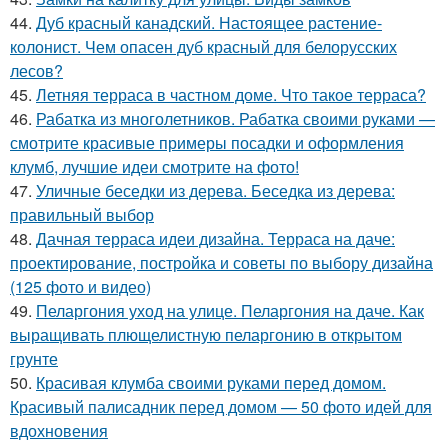
44.
Дуб красный канадский. Настоящее растение-
колонист. Чем опасен дуб красный для белорусских
лесов?
45.
Летняя терраса в частном доме. Что такое терраса?
46.
Рабатка из многолетников. Рабатка своими руками —
смотрите красивые примеры посадки и оформления
клумб, лучшие идеи смотрите на фото!
47.
Уличные беседки из дерева. Беседка из дерева:
правильный выбор
48.
Дачная терраса идеи дизайна. Терраса на даче:
проектирование, постройка и советы по выбору дизайна
(125 фото и видео)
49.
Пеларгония уход на улице. Пеларгония на даче. Как
выращивать плющелистную пеларгонию в открытом
грунте
50.
Красивая клумба своими руками перед домом.
Красивый палисадник перед домом — 50 фото идей для
вдохновения