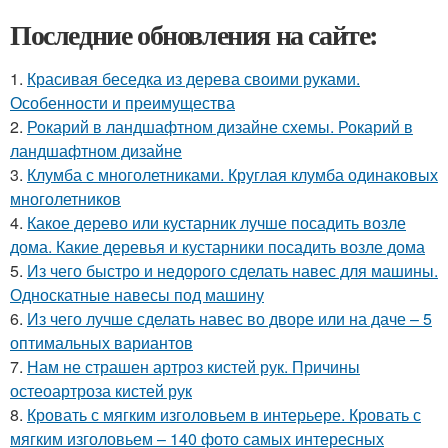
Последние обновления на сайте:
1.
Красивая беседка из дерева своими руками.
Особенности и преимущества
2.
Рокарий в ландшафтном дизайне схемы. Рокарий в
ландшафтном дизайне
3.
Клумба с многолетниками. Круглая клумба одинаковых
многолетников
4.
Какое дерево или кустарник лучше посадить возле
дома. Какие деревья и кустарники посадить возле дома
5.
Из чего быстро и недорого сделать навес для машины.
Односкатные навесы под машину
6.
Из чего лучше сделать навес во дворе или на даче – 5
оптимальных вариантов
7.
Нам не страшен артроз кистей рук. Причины
остеоартроза кистей рук
8.
Кровать с мягким изголовьем в интерьере. Кровать с
мягким изголовьем – 140 фото самых интересных