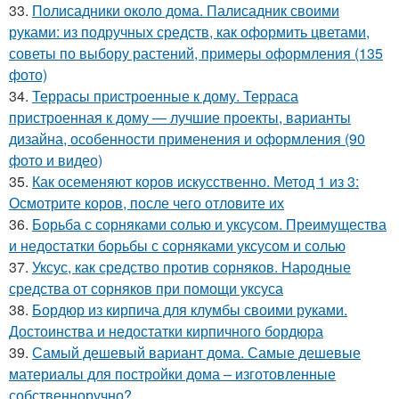
33.
Полисадники около дома. Палисадник своими
руками: из подручных средств, как оформить цветами,
советы по выбору растений, примеры оформления (135
фото)
34.
Террасы пристроенные к дому. Терраса
пристроенная к дому — лучшие проекты, варианты
дизайна, особенности применения и оформления (90
фото и видео)
35.
Как осеменяют коров искусственно. Метод 1 из 3:
Осмотрите коров, после чего отловите их
36.
Борьба с сорняками солью и уксусом. Преимущества
и недостатки борьбы с сорняками уксусом и солью
37.
Уксус, как средство против сорняков. Народные
средства от сорняков при помощи уксуса
38.
Бордюр из кирпича для клумбы своими руками.
Достоинства и недостатки кирпичного бордюра
39.
Самый дешевый вариант дома. Самые дешевые
материалы для постройки дома – изготовленные
собственноручно?