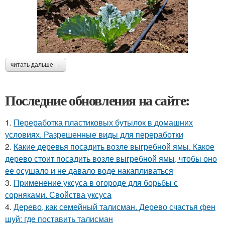
читать дальше →
Последние обновления на сайте:
1.
Переработка пластиковых бутылок в домашних
условиях. Разрешенные виды для переработки
2.
Какие деревья посадить возле выгребной ямы. Какое
дерево стоит посадить возле выгребной ямы, чтобы оно
ее осушало и не давало воде накапливаться
3.
Применение уксуса в огороде для борьбы с
сорняками. Свойства уксуса
4.
Дерево, как семейный талисман. Дерево счастья фен
шуй: где поставить талисман