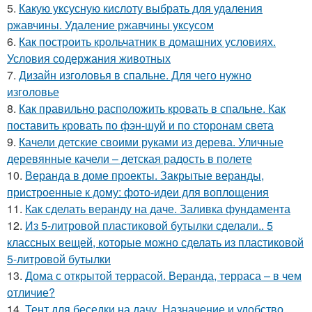
5.
Какую уксусную кислоту выбрать для удаления
ржавчины. Удаление ржавчины уксусом
6.
Как построить крольчатник в домашних условиях.
Условия содержания животных
7.
Дизайн изголовья в спальне. Для чего нужно
изголовье
8.
Как правильно расположить кровать в спальне. Как
поставить кровать по фэн-шуй и по сторонам света
9.
Качели детские своими руками из дерева. Уличные
деревянные качели – детская радость в полете
10.
Веранда в доме проекты. Закрытые веранды,
пристроенные к дому: фото-идеи для воплощения
11.
Как сделать веранду на даче. Заливка фундамента
12.
Из 5-литровой пластиковой бутылки сделали.. 5
классных вещей, которые можно сделать из пластиковой
5-литровой бутылки
13.
Дома с открытой террасой. Веранда, терраса – в чем
отличие?
14.
Тент для беседки на дачу. Назначение и удобство