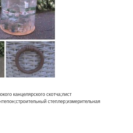
кого канцелярского скотча;лист
нтепон;строительный степлер;измерительная