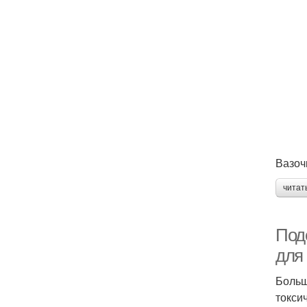
Вазоч
читат
Под
для
Больш
токси