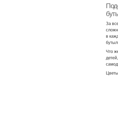
Под
бут
За вс
сложн
в каж
бутыл
Что ж
детей
самод
Цветы