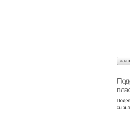
читат
Под
пла
Подел
сырья