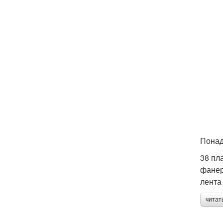
Понад
38 пл
фанер
лента
читат