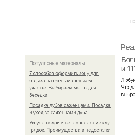
по
Реа
Бол
Популярные материалы
и 1
7 способов оформить зону для
Любую
отдыха на очень маленьком
Что д
участке. Выбираем место для
выбра
беседки
Посадка дубов саженцами. Посадка
и уход за саженцами дуба
Уксус с водой и нет сорняков между
грядок. Преимущества и недостатки