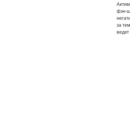
Актив
фэн-ш
негат
за те
ведет