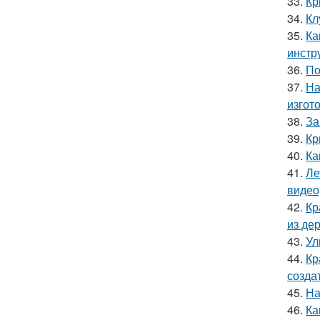
33.
Кр
34.
Кл
35.
Ка
инстр
36.
По
37.
На
изгот
38.
За
39.
Кр
40.
Ка
41.
Ле
видео
42.
Кр
из де
43.
Ул
44.
Кр
созда
45.
На
46.
Ка