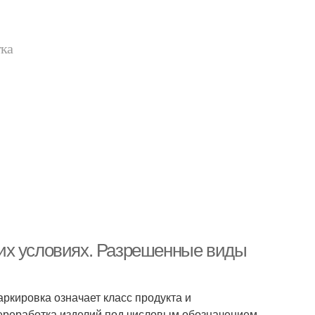
тка
их условиях. Разрешенные виды
ркировка означает класс продукта и
Переработка изделий под числовым обозначением