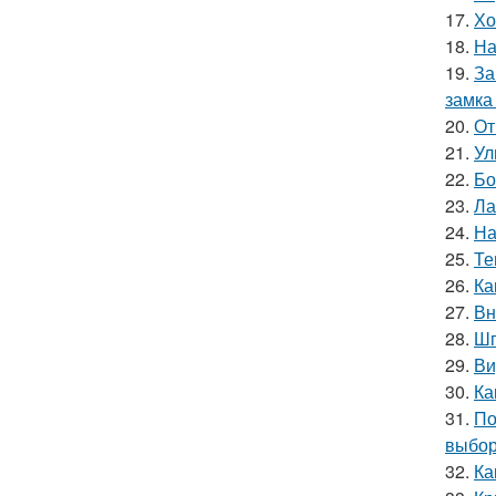
17.
Хо
18.
На
19.
За
замка
20.
От
21.
Ул
22.
Бо
23.
Ла
24.
На
25.
Те
26.
Ка
27.
Вн
28.
Шп
29.
Ви
30.
Ка
31.
По
выбор
32.
Ка