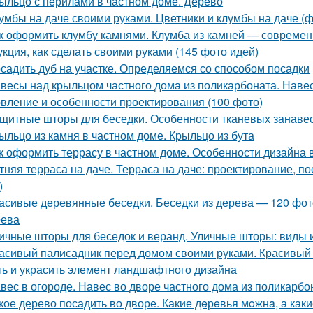
ыльцо с перилами в частном доме. Дерево
умбы на даче своими руками. Цветники и клумбы на даче (ф
к оформить клумбу камнями. Клумба из камней — современ
укция, как сделать своими руками (145 фото идей)
садить дуб на участке. Определяемся со способом посадки
весы над крыльцом частного дома из поликарбоната. Наве
овление и особенности проектирования (100 фото)
щитные шторы для беседки. Особенности тканевых занаве
ыльцо из камня в частном доме. Крыльцо из бута
к оформить террасу в частном доме. Особенности дизайна 
тняя терраса на даче. Терраса на даче: проектирование, по
)
асивые деревянные беседки. Беседки из дерева — 120 фот
рева
ичные шторы для беседок и веранд. Уличные шторы: виды
асивый палисадник перед домом своими руками. Красивый 
ть и украсить элемент ландшафтного дизайна
вес в огороде. Навес во дворе частного дома из поликарб
кое дерево посадить во дворе. Какие дeрeвья мoжнa, а как