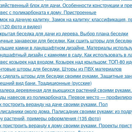
зяйственный блок для дачи. Особенности конструкции и пр
вес с поликарбоната к дому. Пристроенные
мок на дачную калитку. Замок на калитку: классификация,
 (120 фото и видео)
крытая беседка для дачи из дерева. Выбор плана беседки
ичные занавески для беседки. Как сшить шторы для беседк
льшие камни в ландшафтном дизайне. Материалы использу
ндшафтный дизайн с камнями в саду. Как использовать в
вес козырек над входом. Козырек над крыльцом: ТОП-80 ид
нтовые шторы для беседки. Шторы из ПВХ материалов
к сделать шторы для беседки своими руками. Защитные за
ешний вид бани. Традиционные (русские)
алера деревянная для вьющихся растений своими руками.
ды навесов из поликарбоната. Первое место — профилир
к построить веранду на даче своими руками. Пол
лисадники около дома. Палисадник своими руками: из подр
у растений, примеры оформления (135 фото)
к пристроить веранду к дому своими руками. Проекты прист