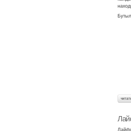
наход
Бутыл
читат
Лай
Лайфх