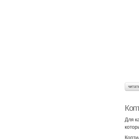
читат
Коп
Для к
котор
Копти