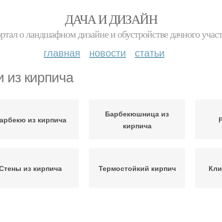
ДАЧА И ДИЗАЙН
ртал о ландшафном дизайне и обустройстве дачного учас
главная
новости
статьи
и из кирпича
Барбекюшница из
арбекю из кирпича
кирпича
Стены из кирпича
Термостойкий кирпич
Кли
ки для детского сада
Руки из покрышки