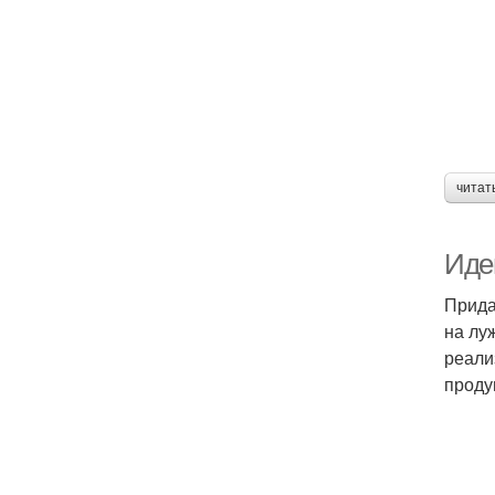
читат
Иде
Прида
на лу
реали
проду