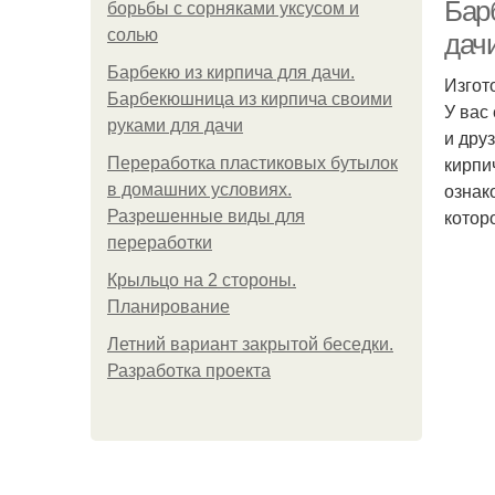
Бар
борьбы с сорняками уксусом и
солью
дач
Барбекю из кирпича для дачи.
Изгот
Барбекюшница из кирпича своими
У вас
руками для дачи
и дру
кирпи
Переработка пластиковых бутылок
ознак
в домашних условиях.
котор
Разрешенные виды для
переработки
Крыльцо на 2 стороны.
Планирование
Летний вариант закрытой беседки.
Разработка проекта