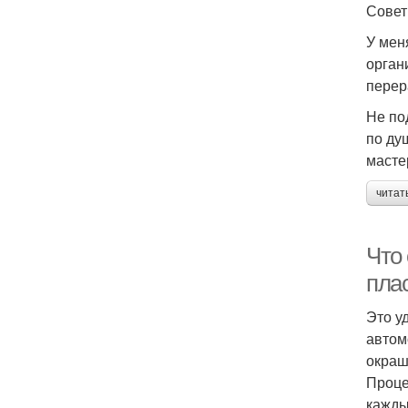
Сове
У мен
орган
перер
Не по
по ду
масте
читат
Что
пла
Это у
автом
окраш
Проце
кажды