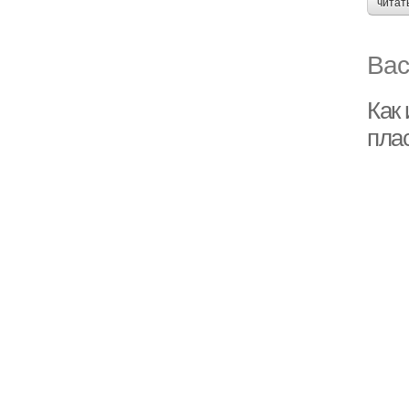
читат
Вас
Как
пла