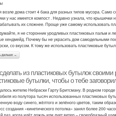
ты
я возле дома стоит 4 бака для разных типов мусора. Само со
ики у нас имеется компост . Недавно узнала, что крышечки 
абатывать их сложнее. Проще уже самому использовать пл
думайте, я не сторонник уродливых пластиковых пальм и ле
ше хендмейд. Почему бы не украсить дом самодельными пос
рски, со вкусом. К тому же использовать пластиковые бутылк
ь дальше →
 сделать из пластиковых бутылок своими 
стиковые бутылки, чтобы о тебе заговори
далось жителю Небраски Гарту Бритсману. В родном городе 
обиля из полутора тысяч использованных пластиковых буты
енную воду синего, жёлтого и зелёного цветов, таким образ
сс создания «кинетического потолка» занял более 200 час
й раз, когда идёт дождь или дует ветер – своеобразный шум