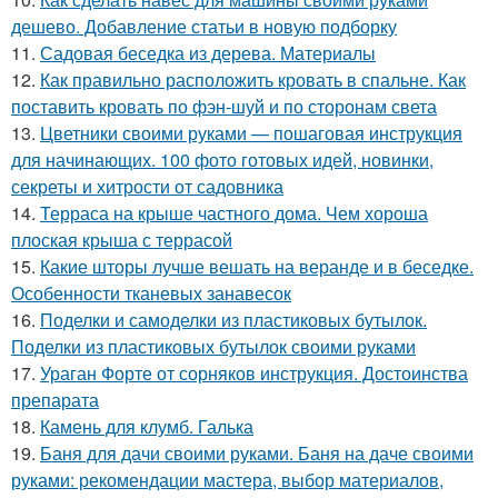
дешево. Добавление статьи в новую подборку
11.
Садовая беседка из дерева. Материалы
12.
Как правильно расположить кровать в спальне. Как
поставить кровать по фэн-шуй и по сторонам света
13.
Цветники своими руками — пошаговая инструкция
для начинающих. 100 фото готовых идей, новинки,
секреты и хитрости от садовника
14.
Терраса на крыше частного дома. Чем хороша
плоская крыша с террасой
15.
Какие шторы лучше вешать на веранде и в беседке.
Особенности тканевых занавесок
16.
Поделки и самоделки из пластиковых бутылок.
Поделки из пластиковых бутылок своими руками
17.
Ураган Форте от сорняков инструкция. Достоинства
препарата
18.
Камень для клумб. Галька
19.
Баня для дачи своими руками. Баня на даче своими
руками: рекомендации мастера, выбор материалов,