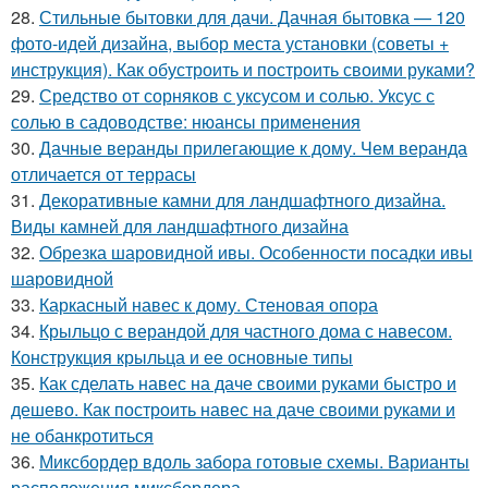
28.
Стильные бытовки для дачи. Дачная бытовка — 120
фото-идей дизайна, выбор места установки (советы +
инструкция). Как обустроить и построить своими руками?
29.
Средство от сорняков с уксусом и солью. Уксус с
солью в садоводстве: нюансы применения
30.
Дачные веранды прилегающие к дому. Чем веранда
отличается от террасы
31.
Декоративные камни для ландшафтного дизайна.
Виды камней для ландшафтного дизайна
32.
Обрезка шаровидной ивы. Особенности посадки ивы
шаровидной
33.
Каркасный навес к дому. Стеновая опора
34.
Крыльцо с верандой для частного дома с навесом.
Конструкция крыльца и ее основные типы
35.
Как сделать навес на даче своими руками быстро и
дешево. Как построить навес на даче своими руками и
не обанкротиться
36.
Миксбордер вдоль забора готовые схемы. Варианты
расположения миксбордера