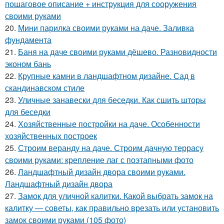
пошаговое описание + инструкция для сооружения
своими руками
20.
Мини парилка своими руками на даче. Заливка
фундамента
21.
Баня на даче своими руками дёшево. Разновидности
эконом бань
22.
Крупные камни в ландшафтном дизайне. Сад в
скандинавском стиле
23.
Уличные занавески для беседки. Как сшить шторы
для беседки
24.
Хозяйственные постройки на даче. Особенности
хозяйственных построек
25.
Строим веранду на даче. Строим дачную террасу
своими руками: крепление лаг с поэтапными фото
26.
Ландшафтный дизайн двора своими руками.
Ландшафтный дизайн двора
27.
Замок для уличной калитки. Какой выбрать замок на
калитку — советы, как правильно врезать или установить
замок своими руками (105 фото)