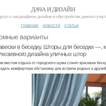
ДАЧА И ДИЗАЙН
ртал о ландшафном дизайне и обустройстве дачного учас
главная
новости
статьи
омные варианты
авески в беседку. Шторы для беседки —, 
клюзивного дизайна уличных штор
м местом отдыха от городского шума станет красивая бесед
оздать комфортную обстановку для встречи родных и друзе