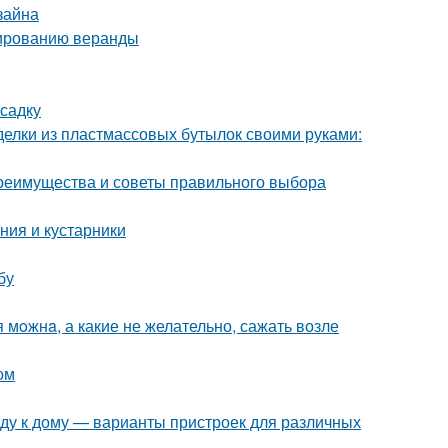
зайна
нированию веранды
осадку
делки из пластмассовых бутылок своими руками:
 преимущества и советы правильного выбора
ния и кустарники
бу
 мoжнa, а какие не желательно, сажать возле
ом
нду к дому — варианты пристроек для различных