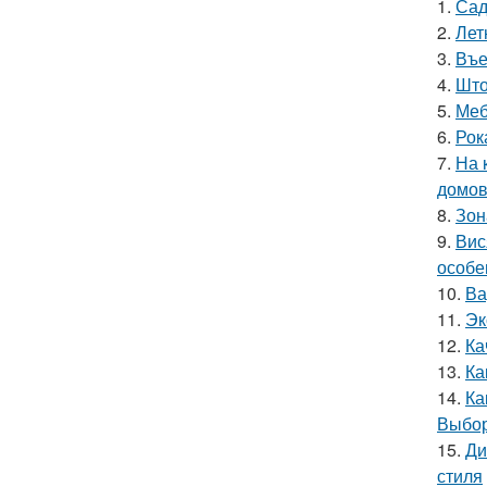
1.
Сад
2.
Лет
3.
Въе
4.
Што
5.
Меб
6.
Рок
7.
На 
домо
8.
Зон
9.
Вис
особе
10.
Ва
11.
Эк
12.
Ка
13.
Ка
14.
Ка
Выбор
15.
Ди
стиля