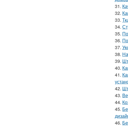
31.
Ка
32.
Ка
33.
Тк
34.
Ст
35.
По
36.
По
37.
Ук
38.
На
39.
Шт
40.
Ка
41.
Ка
устан
42.
Шт
43.
Ве
44.
Ко
45.
Бе
дизай
46.
Бе