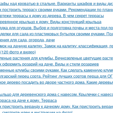
афы над кроватью в спальне. Варианты шкафов и виды ди
к построить террасу своими руками. Рекомендации по пла
ртежи террасы к дому из дерева. В чем секрет террасы
ревянное крыльцо к дому. Виды конструкций крыльца
ядка для огурцов. Выбор и подготовка почвы и места под п
делки для сада из пластиковых бутылок своими руками. По
ения для сада, огорода, дачи
мок на дачную калитку. Замок на калитку: классификация,
 (120 фото и видео)
леные растения для клумбы. Вечнозеленые цветущие расте
к оформить розарий на даче. Виды и стили розариев
менные клумбы своими руками. Как сделать каменную клум
лгарский перец сорта. Рейтинг лучших сортов перца для ОГ
кое дерево посадить во дворе частного дома. Какие дeрeвья
ыльцо для деревенского дома с навесом. Крылечки с навес
рраса на даче к дому. Терраса
к пристроить веранду к дачному дому. Как пристроить вера
, смотрите идеи и инструкции на фото!