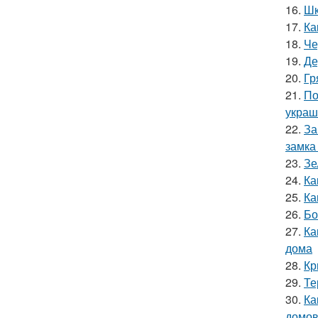
16.
Шк
17.
Ка
18.
Че
19.
Де
20.
Гр
21.
По
украш
22.
За
замка
23.
Зе
24.
Ка
25.
Ка
26.
Бо
27.
Ка
дома
28.
Кр
29.
Те
30.
Ка
домов