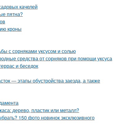
садовых качелей
ные пятна?
ков
нию кроны
ьбы с сорняками уксусом и солью
ародные средства от сорняков при помощи уксуса
террас и беседок
асток — этапы обустройства заезда, а также
ндамента
аса: дерево, пластик или металл?
ыбрать? 150 фото новинок эксклюзивного