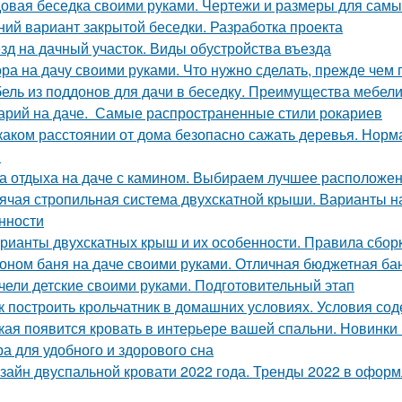
овая беседка своими руками. Чертежи и размеры для самы
ний вариант закрытой беседки. Разработка проекта
зд на дачный участок. Виды обустройства въезда
ра на дачу своими руками. Что нужно сделать, прежде чем 
ель из поддонов для дачи в беседку. Преимущества мебели 
арий на даче. Самые распространенные стили рокариев
каком расстоянии от дома безопасно сажать деревья. Норм
в
а отдыха на даче с камином. Выбираем лучшее расположе
ячая стропильная система двухскатной крыши. Варианты н
нности
рианты двухскатных крыш и их особенности. Правила сбор
оном баня на даче своими руками. Отличная бюджетная бан
чели детские своими руками. Подготовительный этап
к построить крольчатник в домашних условиях. Условия с
кая появится кровать в интерьере вашей спальни. Новинки 
а для удобного и здорового сна
зайн двуспальной кровати 2022 года. Тренды 2022 в оформ