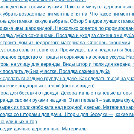
чель детская своими руками. Плюсы и минусы деревянных 
к убрать возрастные пигментные пятна. Что такое пигмент
ань для гамака, какую выбрать. Обзор 5 видов лучших гама
рижка ивы шаровидной. Несколько советов по формирова
садка дубов саженцами. Посадка и уход за саженцами дуба
строить дом из недорогого материала. Способы экономии
сус вода соль от сорняков. Преимущества и недостатки бор
родное средство от травы и сорняков на основе уксуса. Н
оры на улицу для веранды. Виды штор и тюля для веранд, 
к посадить дуб на участке. Посадка саженца дуба
к сделать въездную группу на даче. Как сделать въезд на уч
овление подпорных стенок! (фото и видео)
ора для беседки от дождя. Декоративные тканевые шторы
ранда своими руками на даче. Этап первый – закладка фу
зырек из поликарбоната над входной дверью. Материал карк
седка со шторами для дачи. Шторы для беседки —, какие в
на уличных штор
седки дачные деревянные. Материалы