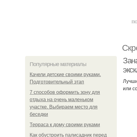
по
Скр
Зан
Популярные материалы
экс
Качели детские своими руками.
Лучши
Подготовительный этап
или с
7 способов оформить зону для
отдыха на очень маленьком
участке. Выбираем место для
беседки
Терраса к дому своими руками
Как обустроить палисадник перед