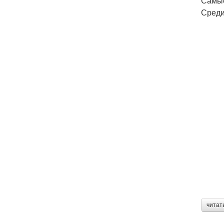
Самые
Среди
читат