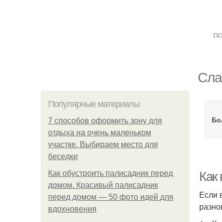
по
Сла
Популярные материалы
Бо
7 способов оформить зону для
отдыха на очень маленьком
участке. Выбираем место для
беседки
Как обустроить палисадник перед
Как
домом. Красивый палисадник
Если 
перед домом — 50 фото идей для
разно
вдохновения