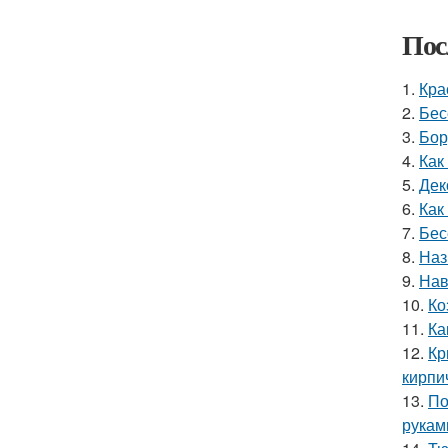
Пос
1.
Кра
2.
Бес
3.
Бор
4.
Как
5.
Дек
6.
Как
7.
Бес
8.
Наз
9.
Нав
10.
Ко
11.
Ка
12.
Кр
кирпи
13.
По
рукам