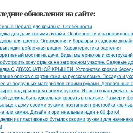
ледние обновления на сайте:
сивые Перила для крыльца. Особенности
едка для дачи своими руками. Особенности и разновидност
дюры для цветов. Ограждения и бордюры в садовом дизай
 выглядит войлочная вишня. Характеристика растения
оративный мостик на даче. Виды материалов и конструкци
 обустроить зону отдыха на загородном участке. Садовые д
едка С ДВУХСКАТНОЙ КРЫШЕЙ. Устройство кровли бесед
вание орехов с картинками на русском языке. Посадка и ух
ес из подручных материалов своими руками. Деревянные 
зырек над крыльцом своими руками. Из чего и как сделать 
кой должна быть идеальная кровать в спальне. Размер и ф
ыльцо к дому своими руками: поэтапная пристройка крыльца
ча или камня. Дизайн и оригинальные идеи + 80 фото!
делки из пластиковых бутылок своими руками для начинаю
и