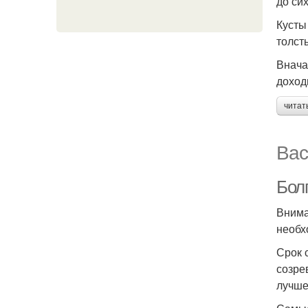
до си
Кусты
толст
Внача
доходи
читат
Вас
Бол
Внима
необх
Срок 
созре
лучше