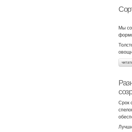
Сорт
Мы со
формо
Толст
овощн
читат
Раз
соз
Срок 
спело
обесп
Лучши