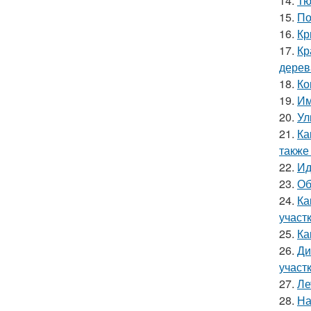
14.
Тю
15.
По
16.
Кр
17.
Кр
дерев
18.
Ко
19.
Им
20.
Ул
21.
Ка
также
22.
Ид
23.
Об
24.
Ка
участ
25.
Ка
26.
Ди
участ
27.
Ле
28.
На