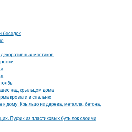
и беседок
не
й декоративных мостиков
орожки
ки
од
столбы
навес над крыльцом дома
орма кровати в спальню
 к дому. Крыльцо из дерева, металла, бетона,
щих. Пуфик из пластиковых бутылок своими