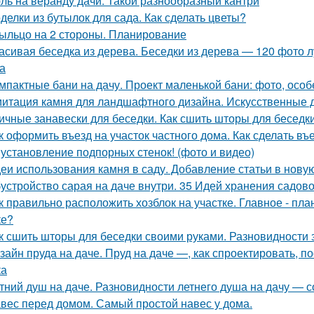
ль на веранду дачи. Такой разнообразный кантри
делки из бутылок для сада. Как сделать цветы?
ыльцо на 2 стороны. Планирование
асивая беседка из дерева. Беседки из дерева — 120 фото 
а
мпактные бани на дачу. Проект маленькой бани: фото, осо
итация камня для ландшафтного дизайна. Искусственные 
ичные занавески для беседки. Как сшить шторы для беседк
к оформить въезд на участок частного дома. Как сделать въ
 установление подпорных стенок! (фото и видео)
еи использования камня в саду. Добавление статьи в нову
устройство сарая на даче внутри. 35 Идей хранения садово
к правильно расположить хозблок на участке. Главное - пла
ке?
к сшить шторы для беседки своими руками. Разновидности 
зайн пруда на даче. Пруд на даче —, как спроектировать, по
ка
тний душ на даче. Разновидности летнего душа на дачу — с
вес перед домом. Самый простой навес у дома.