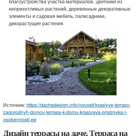
благоустройства участка материалов, цветники из
неприхотливых растений, деревянные декоративные
элементы и садовая мебель, палисадники,
дикорастущие растения.
Источник:
https://dachadesign.info/novosti/krasivye-terrasy-
zagorodnyh-domov-terrasa-k-domu-krasivaya-pristroyka-i-
osobennosti-ee
Дизайн террасы на даче. Терраса на