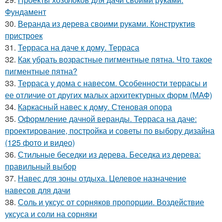
Фундамент
30.
Веранда из дерева своими руками. Конструктив
пристроек
31.
Терраса на даче к дому. Терраса
32.
Как убрать возрастные пигментные пятна. Что такое
пигментные пятна?
33.
Терраса у дома с навесом. Особенности террасы и
ее отличие от других малых архитектурных форм (МАФ)
34.
Каркасный навес к дому. Стеновая опора
35.
Оформление дачной веранды. Терраса на даче:
проектирование, постройка и советы по выбору дизайна
(125 фото и видео)
36.
Стильные беседки из дерева. Беседка из дерева:
правильный выбор
37.
Навес для зоны отдыха. Целевое назначение
навесов для дачи
38.
Соль и уксус от сорняков пропорции. Воздействие
уксуса и соли на сорняки