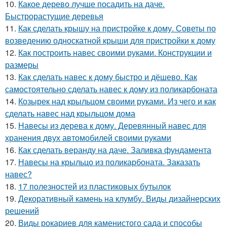
10.
Какое дерево лучше посадить на даче.
Быстрорастущие деревья
11.
Как сделать крышу на пристройке к дому. Советы по
возведению односкатной крыши для пристройки к дому
12.
Как построить навес своими руками. Конструкции и
размеры
13.
Как сделать навес к дому быстро и дёшево. Как
самостоятельно сделать навес к дому из поликарбоната
14.
Козырек над крыльцом своими руками. Из чего и как
сделать навес над крыльцом дома
15.
Навесы из дерева к дому. Деревянный навес для
хранения двух автомобилей своими руками
16.
Как сделать веранду на даче. Заливка фундамента
17.
Навесы на крыльцо из поликарбоната. Заказать
навес?
18.
17 полезностей из пластиковых бутылок
19.
Декоративный камень на клумбу. Виды дизайнерских
решений
20.
Виды рокариев для каменистого сада и способы