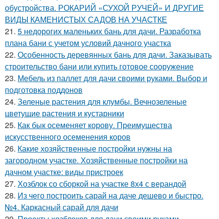
обустройства. РОКАРИЙ «СУХОЙ РУЧЕЙ» И ДРУГИЕ
ВИДЫ КАМЕНИСТЫХ САДОВ НА УЧАСТКЕ
21.
5 недорогих маленьких бань для дачи. Разработка
плана бани с учетом условий дачного участка
22.
Особенность деревянных бань для дачи. Заказывать
строительство бани или купить готовое сооружение
23.
Мебель из паллет для дачи своими руками. Выбор и
подготовка поддонов
24.
Зеленые растения для клумбы. Вечнозеленые
цветущие растения и кустарники
25.
Как бык осеменяет корову. Преимущества
искусственного осеменения коров
26.
Какие хозяйственные постройки нужны на
загородном участке. Хозяйственные постройки на
дачном участке: виды пристроек
27.
Хозблок со сборкой на участке 8х4 с верандой
28.
Из чего построить сарай на даче дешево и быстро.
№4. Каркасный сарай для дачи
29.
Проекты хозблоков для дачи своими руками.