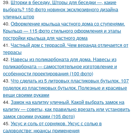
39.
Шторки в беседку. Шторы для беседки —, какие
выбрать? 150 фото новинок эксклюзивного дизайна
уличных штор
40.
Оформление крыльца частного дома со ступенями.
Крыльцо — 115 фото стильного оформления и этапы
постройки крыльца для частного дома
41.
Частный дом с террасой. Чем веранда отличается от
террасы
42.
Навесы из поликарбоната для дома. Навесы из
поликарбоната — самостоятельное изготовление и
особенности проектирования (100 фото)
43.
Что сделать из 5 литровых пластиковых бутылок. 107
поделок из пластиковых бутылок. Полезные и красивые
вещи своими руками
44.
Замок на калитку уличный. Какой выбрать замок на
калитку — советы, как правильно врезать или установить
замок своими руками (105 фото)
45.
Уксус и соль от сорняков. Уксус с солью в
садоводстве: нюансы применения