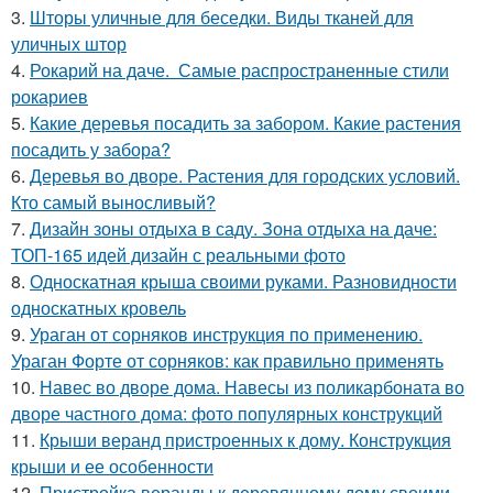
3.
Шторы уличные для беседки. Виды тканей для
уличных штор
4.
Рокарий на даче. Самые распространенные стили
рокариев
5.
Какие деревья посадить за забором. Какие растения
посадить у забора?
6.
Деревья во дворе. Растения для городских условий.
Кто самый выносливый?
7.
Дизайн зоны отдыха в саду. Зона отдыха на даче:
ТОП-165 идей дизайн с реальными фото
8.
Односкатная крыша своими руками. Разновидности
односкатных кровель
9.
Ураган от сорняков инструкция по применению.
Ураган Форте от сорняков: как правильно применять
10.
Навес во дворе дома. Навесы из поликарбоната во
дворе частного дома: фото популярных конструкций
11.
Крыши веранд пристроенных к дому. Конструкция
крыши и ее особенности
12.
Пристройка веранды к деревянному дому своими