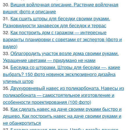
30.
Вишня войлочная описание. Растение войлочная
вишня: фото и описание
31.
Как сшить шторы для беседки своими руками.
Разновидности занавесок для беседок и террас
32.
Как построить дом с гаражом — интересные
варианты планировки с советами от экспертов (фото и
видео)
33.
Облагородить участок возле дома своими руками.
Украшение цветами — придумано не нами
34.
Беседка со шторами. Шторы для беседки —, какие
выбрать? 150 фото новинок эксклюзивного дизайна
уличных штор
35.
Двухуровневый навес из поликарбоната. Навесы из
поликарбоната — самостоятельное изготовление и
особенности проектирования (100 фото)
36.
Как сделать навес на даче своими руками быстро и
дешево. Как построить навес на даче своими руками и
не обанкротиться
37.
Беседка кованая для дачи. Чтобы дизайн дачного