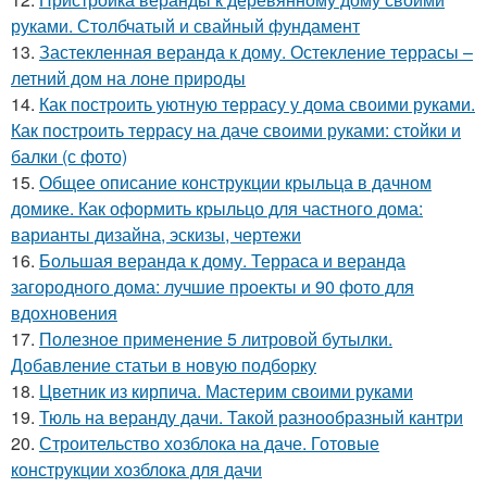
руками. Столбчатый и свайный фундамент
13.
Застекленная веранда к дому. Остекление террасы –
летний дом на лоне природы
14.
Как построить уютную террасу у дома своими руками.
Как построить террасу на даче своими руками: стойки и
балки (с фото)
15.
Общее описание конструкции крыльца в дачном
домике. Как оформить крыльцо для частного дома:
варианты дизайна, эскизы, чертежи
16.
Большая веранда к дому. Терраса и веранда
загородного дома: лучшие проекты и 90 фото для
вдохновения
17.
Полезное применение 5 литровой бутылки.
Добавление статьи в новую подборку
18.
Цветник из кирпича. Мастерим своими руками
19.
Тюль на веранду дачи. Такой разнообразный кантри
20.
Строительство хозблока на даче. Готовые
конструкции хозблока для дачи