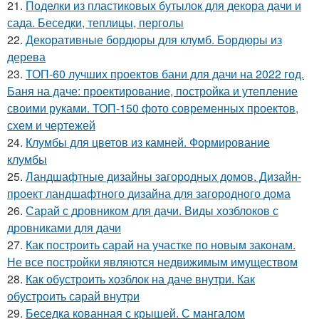
21.
Поделки из пластиковых бутылок для декора дачи и
сада. Беседки, теплицы, перголы
22.
Декоративные бордюры для клумб. Бордюры из
дерева
23.
ТОП-60 лучших проектов бани для дачи на 2022 год.
Баня на даче: проектирование, постройка и утепление
своими руками. ТОП-150 фото современных проектов,
схем и чертежей
24.
Клумбы для цветов из камней. Формирование
клумбы
25.
Ландшафтные дизайны загородных домов. Дизайн-
проект ландшафтного дизайна для загородного дома
26.
Сарай с дровником для дачи. Виды хозблоков с
дровниками для дачи
27.
Как построить сарай на участке по новым законам.
Не все постройки являются недвижимым имуществом
28.
Как обустроить хозблок на даче внутри. Как
обустроить сарай внутри
29.
Беседка кованная с крышей. С мангалом