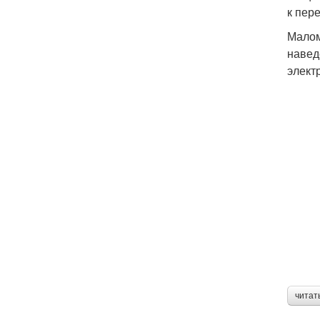
к пер
Малом
навед
элект
читат