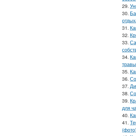
29.
Ун
30.
Ба
отдых
31.
Ка
32.
Кр
33.
Са
собст
34.
Ка
травы
35.
Ка
36.
Со
37.
Ди
38.
Со
39.
Кр
для ч
40.
Ка
41.
Те
(фото