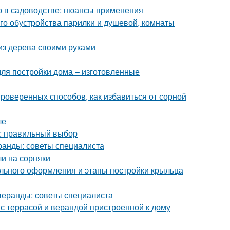
ью в садоводстве: нюансы применения
го обустройства парилки и душевой, комнаты
 из дерева своими руками
я постройки дома – изготовленные
проверенных способов, как избавиться от сорной
ле
а: правильный выбор
ранды: советы специалиста
ли на сорняки
ильного оформления и этапы постройки крыльца
веранды: советы специалиста
 с террасой и верандой пристроенной к дому