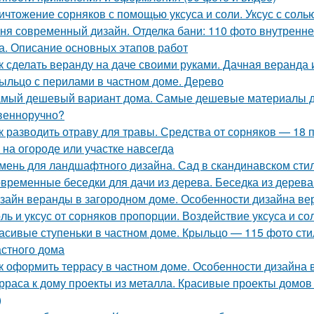
ичтожение сорняков с помощью уксуса и соли. Уксус с сол
ня современный дизайн. Отделка бани: 110 фото внутренне
а. Описание основных этапов работ
к сделать веранду на даче своими руками. Дачная веранда
ыльцо с перилами в частном доме. Дерево
мый дешевый вариант дома. Самые дешевые материалы дл
венноручно?
к разводить отраву для травы. Средства от сорняков — 18 
 на огороде или участке навсегда
мень для ландшафтного дизайна. Сад в скандинавском сти
временные беседки для дачи из дерева. Беседка из дерев
зайн веранды в загородном доме. Особенности дизайна ве
ль и уксус от сорняков пропорции. Воздействие уксуса и со
асивые ступеньки в частном доме. Крыльцо — 115 фото ст
астного дома
к оформить террасу в частном доме. Особенности дизайна 
рраса к дому проекты из металла. Красивые проекты домов
)