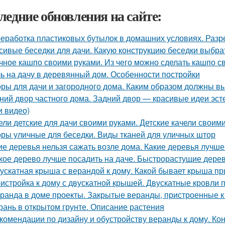
ледние обновления на сайте:
еработка пластиковых бутылок в домашних условиях. Раз
сивые беседки для дачи. Какую конструкцию беседки выбра
чное кашпо своими руками. Из чего можно сделать кашпо с
ь на дачу в деревянный дом. Особенности постройки
ры для дачи и загородного дома. Каким образом должны в
ний двор частного дома. Задний двор — красивые идеи эсте
и видео)
ели детские для дачи своими руками. Детские качели своим
ры уличные для беседки. Виды тканей для уличных штор
ие деревья нельзя сажать возле дома. Какие деревья лучше
кое дерево лучше посадить на даче. Быстрорастущие дере
ускатная крыша с верандой к дому. Какой бывает крыша п
истройка к дому с двускатной крышей. Двускатные кровли 
ранда в доме проекты. Закрытые веранды, пристроенные к
рань в открытом грунте. Описание растения
комендации по дизайну и обустройству веранды к дому. Ко