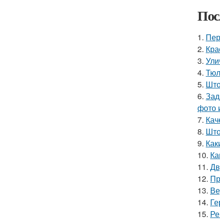
Пос
1.
Пер
2.
Кра
3.
Ули
4.
Тюл
5.
Што
6.
Зад
фото 
7.
Кач
8.
Што
9.
Как
10.
Ка
11.
Дв
12.
Пр
13.
Ве
14.
Ге
15.
Ре