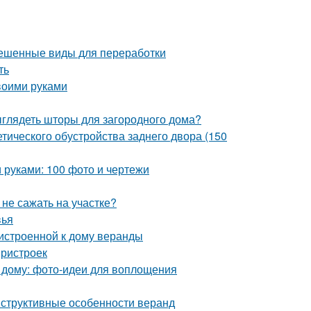
решенные виды для переработки
ть
воими руками
ыглядеть шторы для загородного дома?
тического обустройства заднего двора (150
и руками: 100 фото и чертежи
 не сажать на участке?
вья
ристроенной к дому веранды
пристроек
 дому: фото-идеи для воплощения
нструктивные особенности веранд