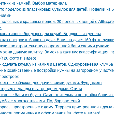
етник из камней. Выбор материала
то поделок из пластиковых бутылок для детей. Поделки из
ниями
 полезных и красивых вещей. 20 полезных вещей с AliExpres
х
коративные бордюры для клумб. Бордюры из дерева
к как построить баню на даче. Баня на даче: 160 фото луч
укция по строительству современной бани своими руками
мок на дачную калитку. Замок на калитку: классификация,
 (120 фото и видео)
к сделать клумбу из камня и цветов. Одноуровневая клумба
кие хозяйственные постройки нужны на загородном участке
пристроек
оекты хозблоков для дачи своими руками. Фундамент
терьер веранды в загородном доме. Стили
асивые бани из бруса. Самостоятельная постройка бани из
умбы с многолетниками. Подбор растений
ррасы пристроенные к дому. Терраса пристроенная к дому
нности применения и оформления (90 фото и видео)