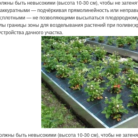
олжны быть невысокими (высота 10-30 см), чтобы не затен
;аккуратными — подчёркивая прямолинейность или неправ
к;плотными — не позволяющими высыпаться плодородному с
лы границы зоны для возделывания растений при поливе;к
устройства дачного участка.
олжны быть невысокими (высота 10-30 см), чтобы не затен