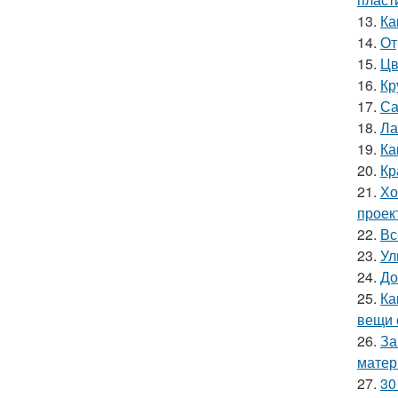
13.
Ка
14.
От
15.
Цв
16.
Кр
17.
Са
18.
Ла
19.
Ка
20.
Кр
21.
Хо
проек
22.
Вс
23.
Ул
24.
До
25.
Ка
вещи 
26.
За
матер
27.
30