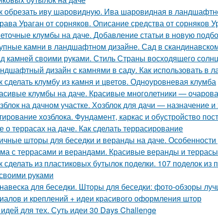
к обрезать иву шаровидную. Ива шаровидная в ландшафтн
рава Ураган от сорняков. Описание средства от сорняков У
еточные клумбы на даче. Добавление статьи в новую подб
упные камни в ландшафтном дизайне. Сад в скандинавском
д камней своими руками. Стиль Страны восходящего солн
ндшафтный дизайн с камнями в саду. Как использовать в
к сделать клумбу из камня и цветов. Одноуровневая клумба
асивые клумбы на даче. Красивые многолетники — очарова
зблок на дачном участке. Хозблок для дачи — назначение и
тирование хозблока. Фундамент, каркас и обустройство пост
е о террасах на даче. Как сделать террасирование
ичные шторы для беседки и веранды на даче. Особенности
ма с террасами и верандами. Красивые веранды и террасы 
к сделать из пластиковых бутылок поделки. 107 поделок из
своими руками
навеска для беседки. Шторы для беседки: фото-обзоры луч
иалов и креплений + идеи красивого оформления штор
 идей для тех. Суть идеи 30 Days Challenge