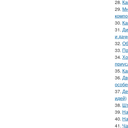
28.
Ка
29.
Мн
компо
30.
Ка
31.
Ди
и дач
32.
Об
33.
Пр
34.
Хо
приус
35.
Ка
36.
Дв
особе
37.
Де
идей)
38.
Шт
39.
На
40.
На
41.
Ча