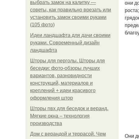
они д
выбрать замок на калитку —
роста
советы, как правильно врезать или
грядо
установить замок своими руками
преде
(105 фото)
благо
Идеи ландшафта для дачи своими
руками. Современный дизайн
ландшафта
Шторы для перголы. Шторы для
беседки: фото-обзоры лучших
вариантов, разновидности
конструкций, материалов и
креплений + идеи красивого
оформления штор
Шторы пвх для беседок и веранд.
Мягкие окна – технология
производства
Дом с верандой и террасой. Чем
Они д