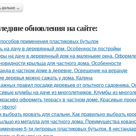
ь дальше →
ледние обновления на сайте:
способов применения пластиковых бутылок
ь на дачу в деревянный дом. Особенности постройки
ры на дачу в деревянный дом на маленькие окна. Оформле
новидности крыльца для частного дома. Особенности
анда в частном доме в деревне. Освещение на веранде
ие деревья можно сажать у дома. Калина
важных правил посадки деревьев от опытного садовника. О
сивые клумбы на даче из многолетников. Клумбы из многол
 красиво оформить террасу в частном доме. Красивые прое
у (фото)
к выбрать кровать для спальни. Как правильно выбрать кро
ыльцо из металла для частного дома. Преимущества кован
именение 5-ти литровых пластиковых бутылок. 8 нестанда
иковых бутылок на даче