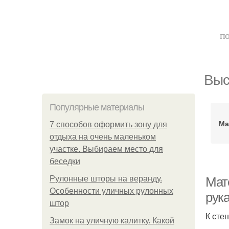
по
Выс
Популярные материалы
Ма
7 способов оформить зону для
отдыха на очень маленьком
участке. Выбираем место для
беседки
Рулонные шторы на веранду.
Мат
Особенности уличных рулонных
рук
штор
К сте
Замок на уличную калитку. Какой