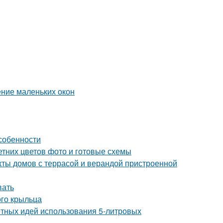
ние маленьких окон
собенности
етних цветов фото и готовые схемы
кты домов с террасой и верандой пристроенной
вать
ого крыльца
ртных идей использования 5-литровых