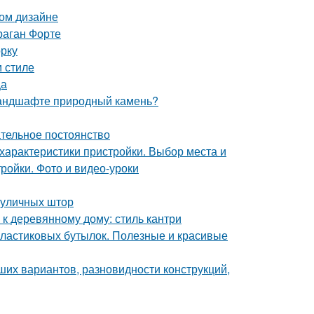
ом дизайне
раган Форте
орку
 стиле
ца
 ландшафте природный камень?
тельное постоянство
 характеристики пристройки. Выбор места и
ройки. Фото и видео-уроки
 уличных штор
к деревянному дому: стиль кантри
 пластиковых бутылок. Полезные и красивые
ших вариантов, разновидности конструкций,