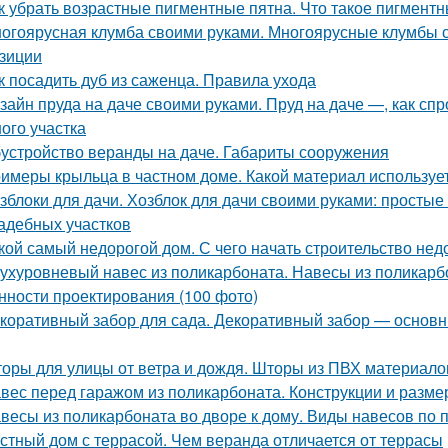
к убрать возрастные пигментные пятна. Что такое пигмент
огоярусная клумба своими руками. Многоярусные клумбы с
зиции
к посадить дуб из саженца. Правила ухода
зайн пруда на даче своими руками. Пруд на даче —, как спр
ного участка
устройство веранды на даче. Габариты сооружения
имеры крыльца в частном доме. Какой материал используе
зблоки для дачи. Хозблок для дачи своими руками: простые
адебных участков
кой самый недорогой дом. С чего начать строительство нед
ухуровневый навес из поликарбоната. Навесы из поликарб
нности проектирования (100 фото)
коративный забор для сада. Декоративный забор — основн
оры для улицы от ветра и дождя. Шторы из ПВХ материало
вес перед гаражом из поликарбоната. Конструкции и разм
весы из поликарбоната во дворе к дому. Виды навесов по
стный дом с террасой. Чем веранда отличается от террасы