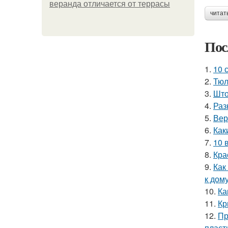
веранда отличается от террасы
читат
Пос
1.
10 
2.
Тюл
3.
Што
4.
Раз
5.
Вер
6.
Как
7.
10 
8.
Кра
9.
Как
к дом
10.
Ка
11.
Кр
12.
Пр
пласт