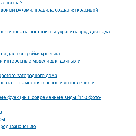
ные пятна?
воими руками: правила создания красивой
оектировать, построить и украсить пруд для сада
тся для постройки крыльца
 и интересные модели для дачных и
орогого загородного дома
оната — самостоятельное изготовление и
ые функции и современные виды (110 фото-
в
еры
 предназначению