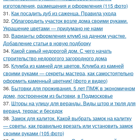
изготовления, размещения и оформления (115 фото)
31.
Как посадить дуб из саженца. Правила ухода
32.
Облагородить участок возле дома своими руками.
Украшение цветами — придумано не нами
33.
Варианты оформления клумб на дачном участке.
Добавление статьи в новую подборку
34.
Какой самый недорогой дом. С чего начать
строительство недорогого загородного дома
35.
Клумба из камней для цветов. Клумба из камней
своими руками — секреты мастера, как самостоятельно
оформить каменный цветник! (фото и видео)
36.
Бытовки для проживания. 5 лет ПМЖ в экономичном
доме, построенном из бытовки, в Подмосковье
37.
Шторы на улицу для веранды. Виды штор и тюля для
веранд, террас и беседок
38.
Замок для калиток. Какой выбрать замок на калитку
— советы, как правильно врезать или установить замок
своими руками (105 фото)