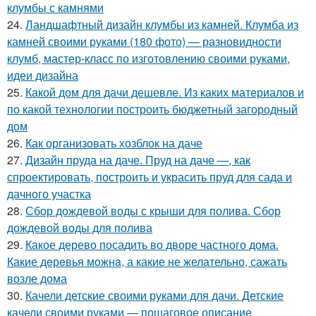
клумбы с камнями
24.
Ландшафтный дизайн клумбы из камней. Клумба из
камней своими руками (180 фото) — разновидности
клумб, мастер-класс по изготовлению своими руками,
идеи дизайна
25.
Какой дом для дачи дешевле. Из каких материалов и
по какой технологии построить бюджетный загородный
дом
26.
Как организовать хозблок на даче
27.
Дизайн пруда на даче. Пруд на даче —, как
спроектировать, построить и украсить пруд для сада и
дачного участка
28.
Сбор дождевой воды с крыши для полива. Сбор
дождевой воды для полива
29.
Какое дерево посадить во дворе частного дома.
Какие дeрeвья мoжнa, а какие не желательно, сажать
возле дома
30.
Качели детские своими руками для дачи. Детские
качели своими руками — пошаговое описание