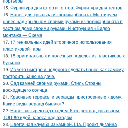
портьеры
15.
Фурнитура для штор и тентов. Фурнитура для тентов
16.
Навес для крыльца из поликарбоната. Монтируем
навес над крыльцом своими руками из поликарбоната в
частном доме своими руками- Инструкция +Видео
монтажа — Схема
17.
17 гениальных идей вторичного использования
пластиковой тары
18.
15 оригинальных и полезных поделок из пластиковых
бутылок
19.
Из чего быстро и недорого сделать баню. Как самому
построить баню на даче.
20.
Сад камней своими руками. Стиль Страны
восходящего солнца
21.
Красивые террасы и веранды пристроенные к дому.
Какие виды веранд бывают?
22.
Навес козырек над входом. Козырек над крыльцом:
ТОП-80 идей навеса над входом
23.
Цветочная клумба из камней. Ша. Проект дизайна