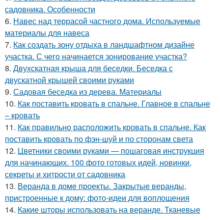
садовника. Особенности
6.
Навес над террасой частного дома. Используемые
материалы для навеса
7.
Как создать зону отдыха в ландшафтном дизайне
участка. С чего начинается зонирование участка?
8.
Двухскатная крыша для беседки. Беседка с
двускатной крышей своими руками
9.
Садовая беседка из дерева. Материалы
10.
Как поставить кровать в спальне. Главное в спальне
– кровать
11.
Как правильно расположить кровать в спальне. Как
поставить кровать по фэн-шуй и по сторонам света
12.
Цветники своими руками — пошаговая инструкция
для начинающих. 100 фото готовых идей, новинки,
секреты и хитрости от садовника
13.
Веранда в доме проекты. Закрытые веранды,
пристроенные к дому: фото-идеи для воплощения
14.
Какие шторы использовать на веранде. Тканевые