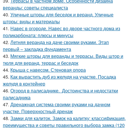
39.
Террасы в частном доме. Особенности дизайна
веранды: советы специалиста
40.
Уличные шторы для беседок и веранд. Уличные
шторы: виды и материалы
41.
Навес в огороде. Навес во дворе частного дома из
поликарбоната: плюсы и минусы
42.
Летняя веранда на даче своими руками. Этап
первый – закладка фундамента
43.
Мягкие шторы для веранды и террасы. Виды штор и
тюля для веранд, террас и беседок
44.
Крыша с навесом. Стеновая опора
45.
Как вырастить дуб из желудя на участке. Посадка
желудя в контейнер
46.
Огород в палисаднике. Достоинства и недостатки
палисадника
47.
Дренажная система своими руками на дачном
участке. Поверхностный дренаж
48.
Замки для калиток. Замок на калитку: классификация,
преимущества и советы правильного выбора замка (120