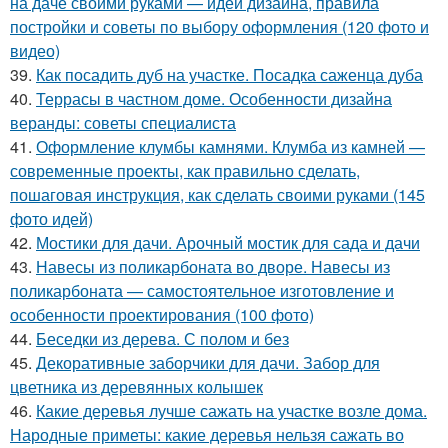
на даче своими руками — идеи дизайна, правила
постройки и советы по выбору оформления (120 фото и
видео)
39.
Как посадить дуб на участке. Посадка саженца дуба
40.
Террасы в частном доме. Особенности дизайна
веранды: советы специалиста
41.
Оформление клумбы камнями. Клумба из камней —
современные проекты, как правильно сделать,
пошаговая инструкция, как сделать своими руками (145
фото идей)
42.
Мостики для дачи. Арочный мостик для сада и дачи
43.
Навесы из поликарбоната во дворе. Навесы из
поликарбоната — самостоятельное изготовление и
особенности проектирования (100 фото)
44.
Беседки из дерева. С полом и без
45.
Декоративные заборчики для дачи. Забор для
цветника из деревянных колышек
46.
Какие деревья лучше сажать на участке возле дома.
Народные приметы: какие деревья нельзя сажать во