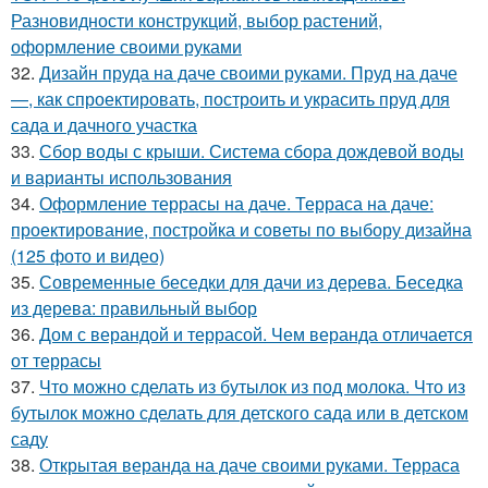
Разновидности конструкций, выбор растений,
оформление своими руками
32.
Дизайн пруда на даче своими руками. Пруд на даче
—, как спроектировать, построить и украсить пруд для
сада и дачного участка
33.
Сбор воды с крыши. Система сбора дождевой воды
и варианты использования
34.
Оформление террасы на даче. Терраса на даче:
проектирование, постройка и советы по выбору дизайна
(125 фото и видео)
35.
Современные беседки для дачи из дерева. Беседка
из дерева: правильный выбор
36.
Дом с верандой и террасой. Чем веранда отличается
от террасы
37.
Что можно сделать из бутылок из под молока. Что из
бутылок можно сделать для детского сада или в детском
саду
38.
Открытая веранда на даче своими руками. Терраса