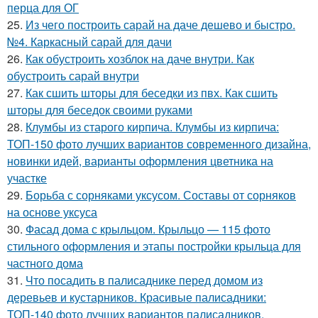
перца для ОГ
25.
Из чего построить сарай на даче дешево и быстро.
№4. Каркасный сарай для дачи
26.
Как обустроить хозблок на даче внутри. Как
обустроить сарай внутри
27.
Как сшить шторы для беседки из пвх. Как сшить
шторы для беседок своими руками
28.
Клумбы из старого кирпича. Клумбы из кирпича:
ТОП-150 фото лучших вариантов современного дизайна,
новинки идей, варианты оформления цветника на
участке
29.
Борьба с сорняками уксусом. Составы от сорняков
на основе уксуса
30.
Фасад дома с крыльцом. Крыльцо — 115 фото
стильного оформления и этапы постройки крыльца для
частного дома
31.
Что посадить в палисаднике перед домом из
деревьев и кустарников. Красивые палисадники:
ТОП-140 фото лучших вариантов палисадников.