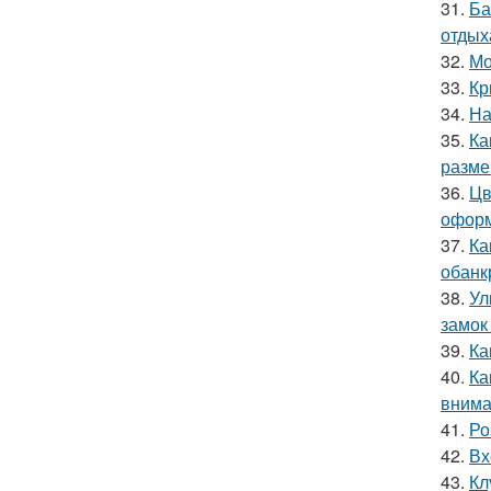
31.
Ба
отдых
32.
Мо
33.
Кр
34.
На
35.
Ка
разме
36.
Цв
оформ
37.
Ка
обанк
38.
Ул
замок
39.
Ка
40.
Ка
внима
41.
Ро
42.
Вх
43.
Кл