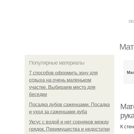
по
Мат
Популярные материалы
Ма
7 способов оформить зону для
отдыха на очень маленьком
участке. Выбираем место для
беседки
Посадка дубов саженцами. Посадка
Мат
и уход за саженцами дуба
рук
Уксус с водой и нет сорняков между
К сте
грядок. Преимущества и недостатки