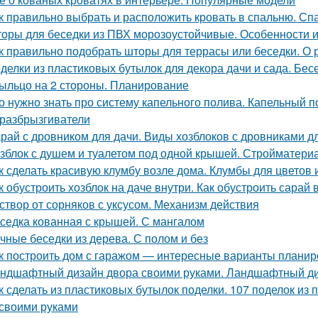
к правильно выбрать и расположить кровать в спальню. Сп
оры для беседки из ПВХ морозоустойчивые. Особенности 
к правильно подобрать шторы для террасы или беседки. О 
делки из пластиковых бутылок для декора дачи и сада. Бес
ыльцо на 2 стороны. Планирование
о нужно знать про систему капельного полива. Капельный п
разбрызгиватели
рай с дровником для дачи. Виды хозблоков с дровниками д
зблок с душем и туалетом под одной крышей. Стройматери
к сделать красивую клумбу возле дома. Клумбы для цветов
к обустроить хозблок на даче внутри. Как обустроить сарай 
створ от сорняков с уксусом. Механизм действия
седка кованная с крышей. С мангалом
чные беседки из дерева. С полом и без
к построить дом с гаражом — интересные варианты планиро
ндшафтный дизайн двора своими руками. Ландшафтный ди
к сделать из пластиковых бутылок поделки. 107 поделок из
своими руками