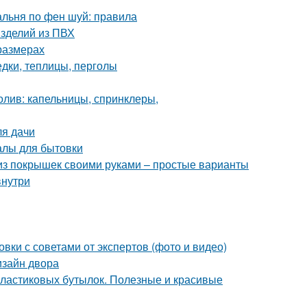
альня по фен шуй: правила
изделий из ПВХ
размерах
едки, теплицы, перголы
олив: капельницы, спринклеры,
ля дачи
алы для бытовки
 из покрышек своими руками – простые варианты
внутри
вки с советами от экспертов (фото и видео)
зайн двора
 пластиковых бутылок. Полезные и красивые