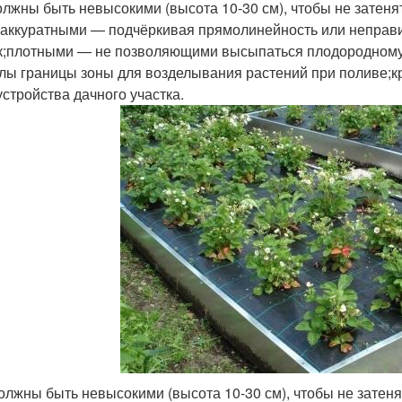
олжны быть невысокими (высота 10-30 см), чтобы не затен
;аккуратными — подчёркивая прямолинейность или неправ
к;плотными — не позволяющими высыпаться плодородному с
лы границы зоны для возделывания растений при поливе;к
устройства дачного участка.
олжны быть невысокими (высота 10-30 см), чтобы не затен