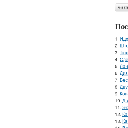
читат
Пос
1.
Иде
2.
Што
3.
Тюл
4.
Сде
5.
Лан
6.
Диз
7.
Бес
8.
Дву
9.
Кон
10.
Дв
11.
Эк
12.
Ка
13.
Ка
14.
Вс