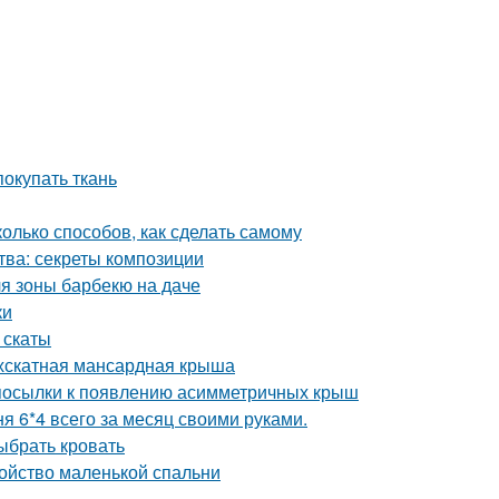
покупать ткань
лько способов, как сделать самому
тва: секреты композиции
ля зоны барбекю на даче
ки
 скаты
ухскатная мансардная крыша
посылки к появлению асимметричных крыш
я 6*4 всего за месяц своими руками.
ыбрать кровать
ройство маленькой спальни