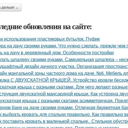
ь дальше →
ледние обновления на сайте:
и использования пластиковых бутылок. Пуфик
ра на дачу своими руками. Что нужно сделать, прежде чем 
ь на дачу в деревянный дом. Особенности постройки
лать шпалеру своими руками. Самодельная шпалера – неско
дшафтный дизайн дачного участка. Организация пространс
айн мангальной зоны частного дома на даче. №6. Мебель д
едка С ДВУХСКАТНОЙ КРЫШЕЙ. Устройство кровли бесед
скатная крыша с разными скатами. Для чего делают разные
струкция двухскатной мансардной крыши. Как устроена дв
ухскатная крыша с разными скатами асимметричная. Пред
оном баня на даче своими руками. Отличная бюджетная бан
к выбрать кровать для спальни правильно. Как правильно в
к поставить кровать в маленькой спальне.. Стильное обуст
е о кованых кроватях в интерьере. Популярные модели