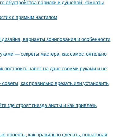
го обустройства парилки и душевой, комнаты
остик с прямым настилом
деи дизайна, варианты зонирования и особенности
руками — секреты мастера, как самостоятельно
к построить навес на даче своими руками и не
 советы, как правильно врезать или установить
те где строят гнезда аисты и как привлечь
е проекты, как правильно сделать, пошаговая