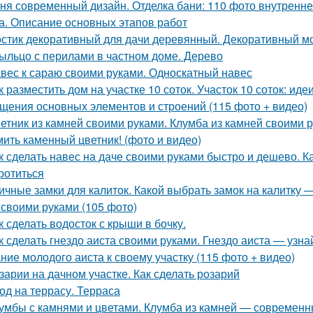
ня современный дизайн. Отделка бани: 110 фото внутренне
а. Описание основных этапов работ
стик декоративный для дачи деревянный. Декоративный м
ыльцо с перилами в частном доме. Дерево
вес к сараю своими руками. Односкатный навес
к разместить дом на участке 10 соток. Участок 10 соток: и
щения основных элементов и строений (115 фото + видео)
етник из камней своими руками. Клумба из камней своими 
ить каменный цветник! (фото и видео)
к сделать навес на даче своими руками быстро и дешево. Ка
ротиться
ичные замки для калиток. Какой выбрать замок на калитку —
 своими руками (105 фото)
к сделать водосток с крыши в бочку.
к сделать гнездо аиста своими руками. Гнездо аиста — узнай
ние молодого аиста к своему участку (115 фото + видео)
зарии на дачном участке. Как сделать розарий
од на террасу. Терраса
умбы с камнями и цветами. Клумба из камней — современны