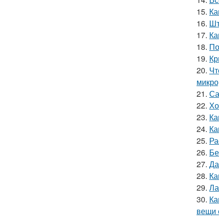
15.
Ка
16.
Шт
17.
Ка
18.
По
19.
Кр
20.
Чт
микро
21.
Са
22.
Хо
23.
Ка
24.
Ка
25.
Ра
26.
Бе
27.
Да
28.
Ка
29.
Ла
30.
Ка
вещи 