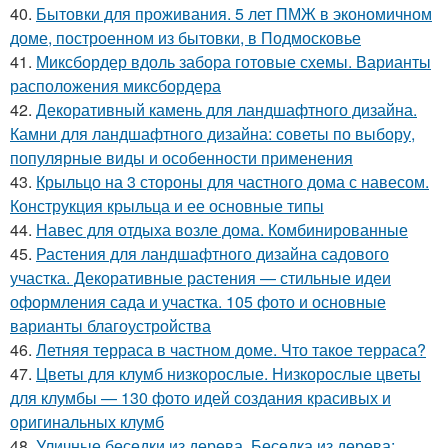
40.
Бытовки для проживания. 5 лет ПМЖ в экономичном
доме, построенном из бытовки, в Подмосковье
41.
Миксбордер вдоль забора готовые схемы. Варианты
расположения миксбордера
42.
Декоративный камень для ландшафтного дизайна.
Камни для ландшафтного дизайна: советы по выбору,
популярные виды и особенности применения
43.
Крыльцо на 3 стороны для частного дома с навесом.
Конструкция крыльца и ее основные типы
44.
Навес для отдыха возле дома. Комбинированные
45.
Растения для ландшафтного дизайна садового
участка. Декоративные растения — стильные идеи
оформления сада и участка. 105 фото и основные
варианты благоустройства
46.
Летняя терраса в частном доме. Что такое терраса?
47.
Цветы для клумб низкорослые. Низкорослые цветы
для клумбы — 130 фото идей создания красивых и
оригинальных клумб
48.
Уличные беседки из дерева. Беседка из дерева: