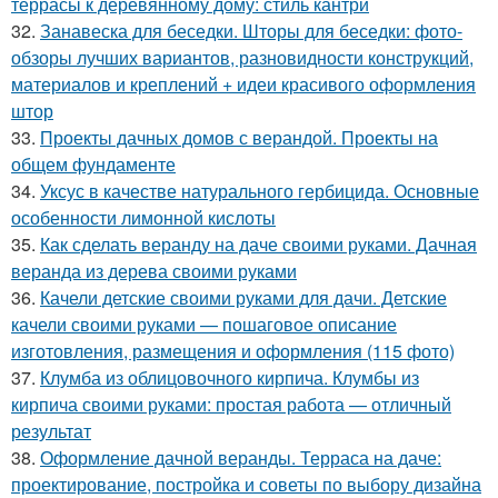
террасы к деревянному дому: стиль кантри
32.
Занавеска для беседки. Шторы для беседки: фото-
обзоры лучших вариантов, разновидности конструкций,
материалов и креплений + идеи красивого оформления
штор
33.
Проекты дачных домов с верандой. Проекты на
общем фундаменте
34.
Уксус в качестве натурального гербицида. Основные
особенности лимонной кислоты
35.
Как сделать веранду на даче своими руками. Дачная
веранда из дерева своими руками
36.
Качели детские своими руками для дачи. Детские
качели своими руками — пошаговое описание
изготовления, размещения и оформления (115 фото)
37.
Клумба из облицовочного кирпича. Клумбы из
кирпича своими руками: простая работа — отличный
результат
38.
Оформление дачной веранды. Терраса на даче:
проектирование, постройка и советы по выбору дизайна