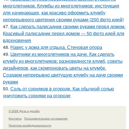
многолетников. Клумбы из многолетников: инструкция
для начинающих, как красиво оформить клумбу
непрерывного цветения своими руками (200 фото идей)
47.
Как сделать палисадник своими руками перед домом.
Красивый палисадник перед домом — 50 фото идей для
вдохновения
48.
Навес у дома для отдыха. Стеновая опора
49.
Цветники из многолетников на даче. Как сделать
клумбу из многолетников: разновидности клумб, советы
дизайнеров, как скомпоновать цветы на клумбе.
Создаем непрерывно цветущую клумбу на даче своими
руками
50.
Соль от сорняков в огороде. Как обычной солью
уничтожить сорняки на огороде
© 2026 Дача и дизайн
Контакты
Пользовательское соглашение
Политика конфидециальности