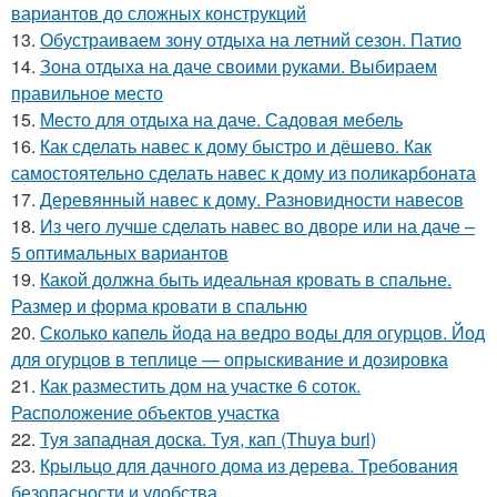
вариантов до сложных конструкций
13.
Обустраиваем зону отдыха на летний сезон. Патио
14.
Зона отдыха на даче своими руками. Выбираем
правильное место
15.
Место для отдыха на даче. Садовая мебель
16.
Как сделать навес к дому быстро и дёшево. Как
самостоятельно сделать навес к дому из поликарбоната
17.
Деревянный навес к дому. Разновидности навесов
18.
Из чего лучше сделать навес во дворе или на даче –
5 оптимальных вариантов
19.
Какой должна быть идеальная кровать в спальне.
Размер и форма кровати в спальню
20.
Сколько капель йода на ведро воды для огурцов. Йод
для огурцов в теплице — опрыскивание и дозировка
21.
Как разместить дом на участке 6 соток.
Расположение объектов участка
22.
Туя западная доска. Туя, кап (Thuya burl)
23.
Крыльцо для дачного дома из дерева. Требования
безопасности и удобства